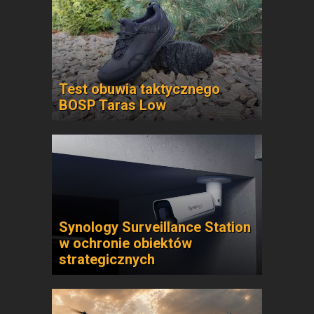
Test obuwia taktycznego
BOSP Taras Low
Synology Surveillance Station
w ochronie obiektów
strategicznych