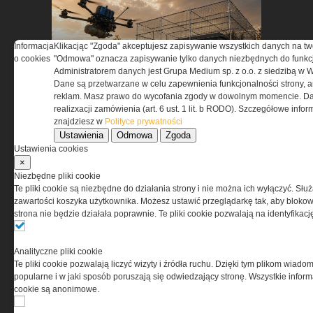
Informacja
Klikacjąc "Zgoda" akceptujesz zapisywanie wszystkich danych na tw
o cookies
"Odmowa" oznacza zapisywanie tylko danych niezbędnych do funkcj
Pasywna osłona antydronowa
Administratorem danych jest Grupa Medium sp. z o.o. z siedzibą w 
w ochronie infrastruktury
Dane są przetwarzane w celu zapewnienia funkcjonalności strony, a
krytycznej
reklam. Masz prawo do wycofania zgody w dowolnym momencie. Da
realizxacji zamówienia (art. 6 ust. 1 lit. b RODO). Szczegółowe inf
znajdziesz w
Polityce prywatności
Ustawienia
Odmowa
Zgoda
Ustawienia cookies
×
Niezbędne pliki cookie
Te pliki cookie są niezbędne do działania strony i nie można ich wyłączyć. Słu
zawartości koszyka użytkownika. Możesz ustawić przeglądarkę tak, aby blokował
strona nie będzie działała poprawnie. Te pliki cookie pozwalają na identyfika
ASTRIVA. Kiedy ochrona
balistyczna zaczyna się w
laboratorium
Analityczne pliki cookie
Te pliki cookie pozwalają liczyć wizyty i źródła ruchu. Dzięki tym plikom wiadom
popularne i w jaki sposób poruszają się odwiedzający stronę. Wszystkie inform
cookie są anonimowe.