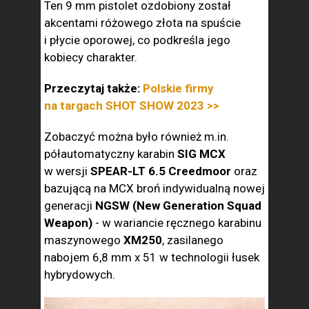
Ten 9 mm pistolet ozdobiony został
akcentami różowego złota na spuście
i płycie oporowej, co podkreśla jego
kobiecy charakter.
Przeczytaj także:
Polskie firmy
na targach SHOT SHOW 2023 >>
Zobaczyć można było również m.in.
półautomatyczny karabin
SIG MCX
w wersji
SPEAR-LT 6.5 Creedmoor
oraz
bazującą na MCX broń indywidualną nowej
generacji
NGSW (New Generation Squad
Weapon)
- w wariancie ręcznego karabinu
maszynowego
XM250
, zasilanego
nabojem 6,8 mm x 51 w technologii łusek
hybrydowych.