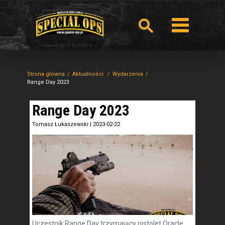
Strona główna
Aktualności
Wydarzenia
Range Day 2023
Range Day 2023
Tomasz Łukaszewski
|
2023-02-22
Uczestnik Range Day trzymający pistolet Oracle