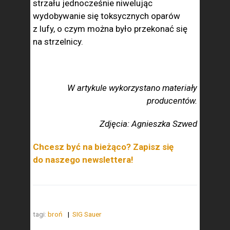
strzału jednocześnie niwelując
wydobywanie się toksycznych oparów
z lufy, o czym można było przekonać się
na strzelnicy.
W artykule wykorzystano materiały
producentów.
Zdjęcia: Agnieszka Szwed
Chcesz być na bieżąco? Zapisz się
do naszego newslettera!
tagi:
broń
SIG Sauer