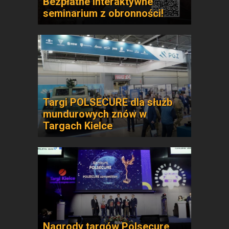
Bezpłatne interaktywne
seminarium z obronności!
Targi POLSECURE dla służb
mundurowych znów w
Targach Kielce
Nagrody targów Polsecure