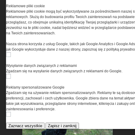
Reklamowe pliki cookie
Reklamowe pliki cookie mogą być wykorzystywane za pośrednictwem naszej s
reklamowych. Służą do budowania profilu Twoich zainteresowań na podstawie i
Security Expo 2026 – trzy dni
przeglądasz, co obejmuje unikalną identyfikację Twojej przeglądarki i urządze
innowacji, wiedzy i spotkań
zezwolisz na te pliki cookie, nadal będziesz widzieć w przeglądarce podstawow
liderów branży
na Twoich zainteresowaniach.
bezpieczeństwa
Nasza strona korzysta z usług Google, takich jak Google Analytics i Google Ads
jak Google wykorzystuje dane z naszej strony, zapoznaj się z polityką prywatn
Wysyłanie danych związanych z reklamami
Zgadzam się na wysyłanie danych związanych z reklamami do Google.
Reklamy spersonalizowane Google
Benelli Nova 3 Tactical –
Zgadzam się na używanie reklam spersonalizowanych. Reklamy te są dostos
preferencji, zachowań i cech użytkownika. Google zbiera dane na temat aktywn
nowoczesna definicja strzelby
takie jak wyszukiwania, przeglądane strony internetowe, kliknięcia i zakupy onl
pump-action
zainteresowania i preferencje.
Zaznacz wszystkie
Zapisz i zamknij