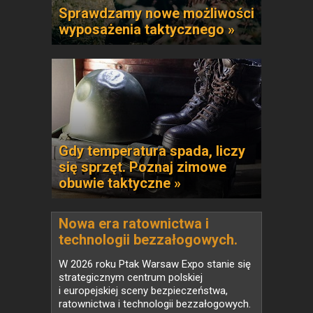
Sprawdzamy nowe możliwości
wyposażenia taktycznego »
Gdy temperatura spada, liczy
się sprzęt. Poznaj zimowe
obuwie taktyczne »
Nowa era ratownictwa i
technologii bezzałogowych.
Safety & Rescue Expo 2026 i
W 2026 roku Ptak Warsaw Expo stanie się
Drone World Expo łączą siły w
strategicznym centrum polskiej
jednym miejscu
i europejskiej sceny bezpieczeństwa,
ratownictwa i technologii bezzałogowych.