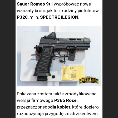
Sauer Romeo 9t
i wypróbować nowe
warianty broni, jak te z rodziny pistoletów
P320
, m.in.
SPECTRE
i
LEGION
.
Pokazana została także zmodyfikowana
wersja firmowego
P365 Rose
,
przeznaczonego
dla kobiet
, które dopiero
rozpoczynają przygodę ze strzelectwem.