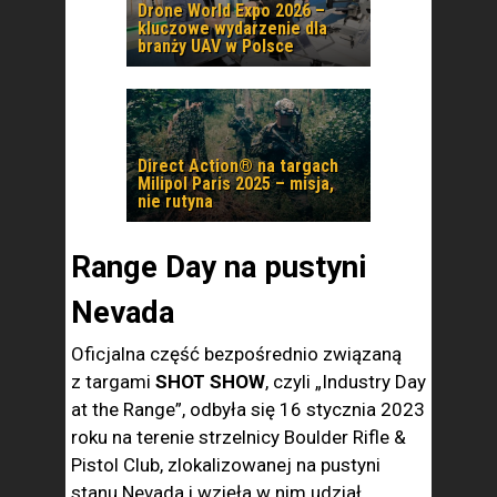
Drone World Expo 2026 –
kluczowe wydarzenie dla
branży UAV w Polsce
Direct Action® na targach
Milipol Paris 2025 – misja,
nie rutyna
Range Day na pustyni
Nevada
Oficjalna część bezpośrednio związaną
z targami
SHOT SHOW
, czyli „Industry Day
at the Range”, odbyła się 16 stycznia 2023
roku na terenie strzelnicy Boulder Rifle &
Pistol Club, zlokalizowanej na pustyni
stanu Nevada i wzięła w nim udział