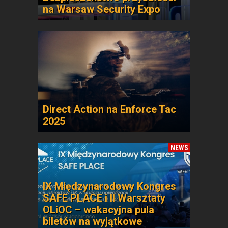
na Warsaw Security Expo
Direct Action na Enforce Tac
2025
NEWS
IX Międzynarodowy Kongres
SAFE PLACE i II Warsztaty
OLiOC – wakacyjna pula
biletów na wyjątkowe