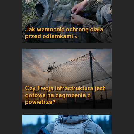
Jak wzmocnić ochronę ciała
przed odłamkami »
Czy Twoja infrastruktura jest
gotowa na zagrożenia z
powietrza?