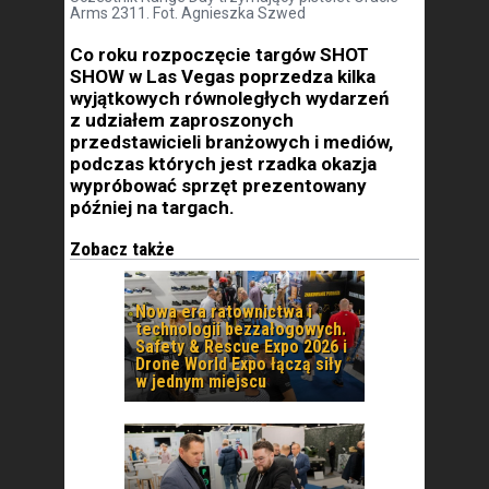
Arms 2311. Fot. Agnieszka Szwed
Co roku rozpoczęcie targów SHOT
SHOW w Las Vegas poprzedza kilka
wyjątkowych równoległych wydarzeń
z udziałem zaproszonych
przedstawicieli branżowych i mediów,
podczas których jest rzadka okazja
wypróbować sprzęt prezentowany
później na targach.
Zobacz także
Nowa era ratownictwa i
technologii bezzałogowych.
Safety & Rescue Expo 2026 i
Drone World Expo łączą siły
w jednym miejscu