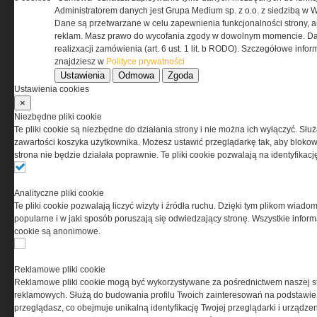
REGULAMIN
Administratorem danych jest Grupa Medium sp. z o.o. z siedzibą w 
Dane są przetwarzane w celu zapewnienia funkcjonalności strony, a
Regulamin określa zasady korzystania z portalu
reklam. Masz prawo do wycofania zgody w dowolnym momencie. Da
www.special-ops.pl
realizxacji zamówienia (art. 6 ust. 1 lit. b RODO). Szczegółowe inf
znajdziesz w
Polityce prywatności
Ustawienia
Odmowa
Zgoda
Korzystanie z portalu jest równoznaczne
Ustawienia cookies
z zaakceptowaniem warunków ustanowionych
×
przez Grupa MEDIUM Spółka z ograniczoną
Niezbędne pliki cookie
odpowiedzialnością Spółka komandytowa, nr KRS:
Te pliki cookie są niezbędne do działania strony i nie można ich wyłączyć. Słu
0000537655, NIP 1132860378, REGON 146393437
zawartości koszyka użytkownika. Możesz ustawić przeglądarkę tak, aby blokował
(zwana dalej Grupa MEDIUM) w postaci Regulaminu.
strona nie będzie działała poprawnie. Te pliki cookie pozwalają na identyfika
Przeczytaj regulamin
Analityczne pliki cookie
Te pliki cookie pozwalają liczyć wizyty i źródła ruchu. Dzięki tym plikom wiadom
popularne i w jaki sposób poruszają się odwiedzający stronę. Wszystkie inform
cookie są anonimowe.
PRYWATNOŚĆ
Reklamowe pliki cookie
Reklamowe pliki cookie mogą być wykorzystywane za pośrednictwem naszej s
Ta witryna wykorzystuje pliki cookies do przechowywania
reklamowych. Służą do budowania profilu Twoich zainteresowań na podstawie i
informacji na Twoim komputerze. Pliki cookies stosujemy
przeglądasz, co obejmuje unikalną identyfikację Twojej przeglądarki i urządze
w celu świadczenia usług na najwyższym poziomie,