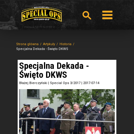
Strona główna
Artykuły
Historia
Specjalna Dekada - Święto DKWS
Specjalna Dekada -
Święto DKWS
Błażej Bierczyński
|
Special Ops 3/2017
|
2017-07-14