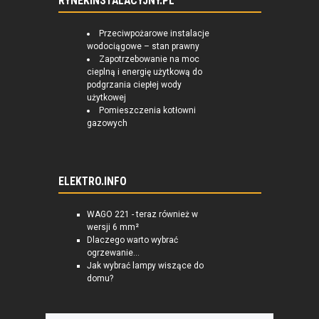
RYNEKINSTALACYJNY.PL
Przeciwpożarowe instalacje
wodociągowe – stan prawny
Zapotrzebowanie na moc
cieplną i energię użytkową do
podgrzania ciepłej wody
użytkowej
Pomieszczenia kotłowni
gazowych
ELEKTRO.INFO
WAGO 221 - teraz również w
wersji 6 mm²
Dlaczego warto wybrać
ogrzewanie...
Jak wybrać lampy wiszące do
domu?