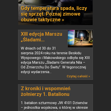
Gdy temperatura spada, liczy
się sprzęt. Poznaj zimowe
obuwie taktyczne »
XIII edycja Marszu
„Śladami...
W dniach od 30 do 31
sierpnia 2024 roku na terenie Beskidu
Wyspowego i Makowskiego odbyła się XIII
edycja Marszu „Śladami Generała Nila –
Od Zmierzchu Do Świtu”. W tegorocznej
edycji wydarzenia...
Czytaj całość »
Z kroniki i wspomnień
żołnierzy 1. Batalionu
Szturmowego z Dziwnowa
1. batalion szturmowy JW 4101 Dziwnów
– jednostka wojskowa, o której w okresie