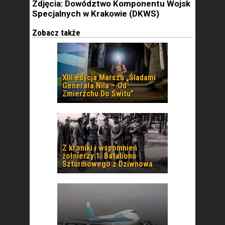
Zdjęcia: Dowództwo Komponentu Wojsk
Specjalnych w Krakowie (DKWS)
Zobacz także
XIII edycja Marszu „Śladami
Generała Nila – Od
Zmierzchu Do Świtu”
Z kroniki i wspomnień
żołnierzy 1. Batalionu
Szturmowego z Dziwnowa