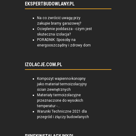
EKSPERTBUDOWLANY.PL
Na co zwrócić uwagę przy
zakupie bramy garażowej?
Ocieplenie poddasza - czym jest
skuteczna izolacja?
PORADNIK: Sposoby na
energooszczędny i zdrowy dom
IZOLACJE.COM.PL
Kompozyt wapienno-konopny
jako materiał termoizolacyjny
ścian zewnętrznych
Materiały termoizolacyjne
przeznaczone do wysokich
temperatur -...
Warunki Techniczne 2021 dla
przegród i złączy budowlanych