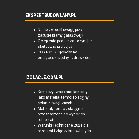
EKSPERTBUDOWLANY.PL
Na co zwrócić uwagę przy
zakupie bramy garażowej?
Ocieplenie poddasza - czym jest
skuteczna izolacja?
PORADNIK: Sposoby na
energooszczędny i zdrowy dom
IZOLACJE.COM.PL
Kompozyt wapienno-konopny
jako materiał termoizolacyjny
ścian zewnętrznych
Materiały termoizolacyjne
przeznaczone do wysokich
temperatur -...
Warunki Techniczne 2021 dla
przegród i złączy budowlanych