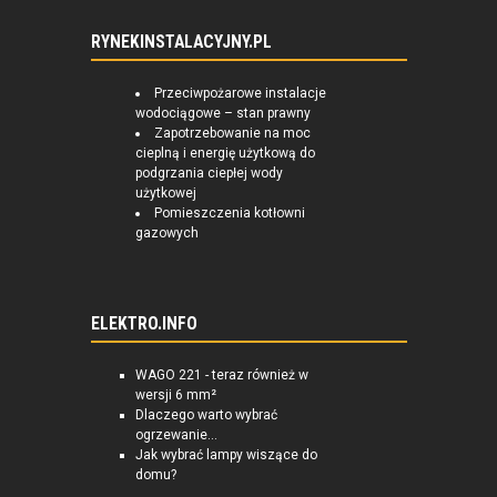
RYNEKINSTALACYJNY.PL
Przeciwpożarowe instalacje
wodociągowe – stan prawny
Zapotrzebowanie na moc
cieplną i energię użytkową do
podgrzania ciepłej wody
użytkowej
Pomieszczenia kotłowni
gazowych
ELEKTRO.INFO
WAGO 221 - teraz również w
wersji 6 mm²
Dlaczego warto wybrać
ogrzewanie...
Jak wybrać lampy wiszące do
domu?