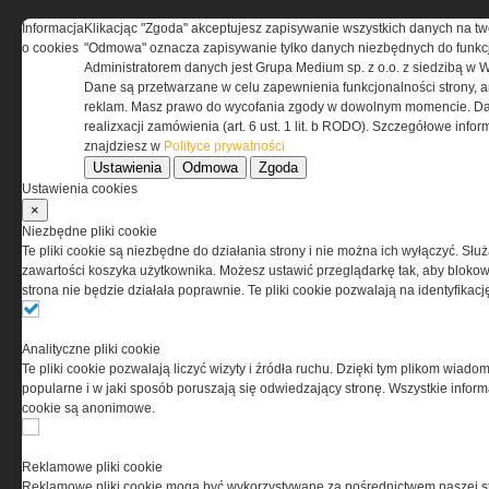
Informacja
Klikacjąc "Zgoda" akceptujesz zapisywanie wszystkich danych na tw
REGULAMIN
o cookies
"Odmowa" oznacza zapisywanie tylko danych niezbędnych do funkcj
Administratorem danych jest Grupa Medium sp. z o.o. z siedzibą w 
Dane są przetwarzane w celu zapewnienia funkcjonalności strony, a
Regulamin określa zasady korzystania z portalu
reklam. Masz prawo do wycofania zgody w dowolnym momencie. Da
www.special-ops.pl
realizxacji zamówienia (art. 6 ust. 1 lit. b RODO). Szczegółowe inf
znajdziesz w
Polityce prywatności
Ustawienia
Odmowa
Zgoda
Korzystanie z portalu jest równoznaczne
Ustawienia cookies
z zaakceptowaniem warunków ustanowionych
×
przez Grupa MEDIUM Spółka z ograniczoną
Niezbędne pliki cookie
odpowiedzialnością Spółka komandytowa, nr KRS:
Te pliki cookie są niezbędne do działania strony i nie można ich wyłączyć. Słu
0000537655, NIP 1132860378, REGON 146393437
zawartości koszyka użytkownika. Możesz ustawić przeglądarkę tak, aby blokował
(zwana dalej Grupa MEDIUM) w postaci Regulaminu.
strona nie będzie działała poprawnie. Te pliki cookie pozwalają na identyfika
Przeczytaj regulamin
Analityczne pliki cookie
Te pliki cookie pozwalają liczyć wizyty i źródła ruchu. Dzięki tym plikom wiadom
popularne i w jaki sposób poruszają się odwiedzający stronę. Wszystkie inform
cookie są anonimowe.
PRYWATNOŚĆ
Reklamowe pliki cookie
Reklamowe pliki cookie mogą być wykorzystywane za pośrednictwem naszej s
Ta witryna wykorzystuje pliki cookies do przechowywania