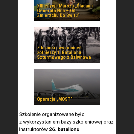
XIII edycja Marszu „Śladami
Generała Nila – Od
Zmierzchu Do Świtu”
Z kroniki i wspomnień
żołnierzy 1. Batalionu
Szturmowego z Dziwnowa
Operacja „MOST”
Szkolenie organizowane było
z wykorzystaniem bazy szkoleniowej oraz
instruktorów
26. batalionu