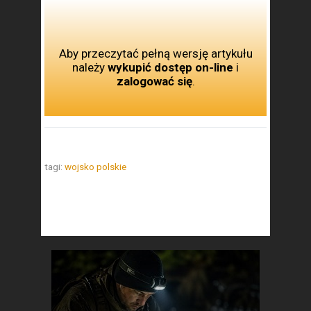
Aby przeczytać pełną wersję artykułu
należy
wykupić dostęp on-line
i
zalogować się
.
tagi:
wojsko polskie