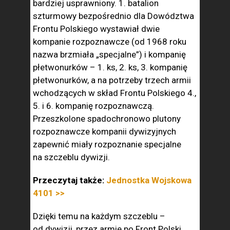
bardziej usprawniony. 1. batalion
szturmowy bezpośrednio dla Dowództwa
Frontu Polskiego wystawiał dwie
kompanie rozpoznawcze (od 1968 roku
nazwa brzmiała „specjalne”) i kompanię
płetwonurków – 1. ks, 2. ks, 3. kompanię
płetwonurków, a na potrzeby trzech armii
wchodzących w skład Frontu Polskiego 4.,
5. i 6. kompanię rozpoznawczą.
Przeszkolone spadochronowo plutony
rozpoznawcze kompanii dywizyjnych
zapewnić miały rozpoznanie specjalne
na szczeblu dywizji.
Przeczytaj także:
Jednostka Wojskowa
4101 >>
Dzięki temu na każdym szczeblu –
od dywizji, przez armie po Front Polski