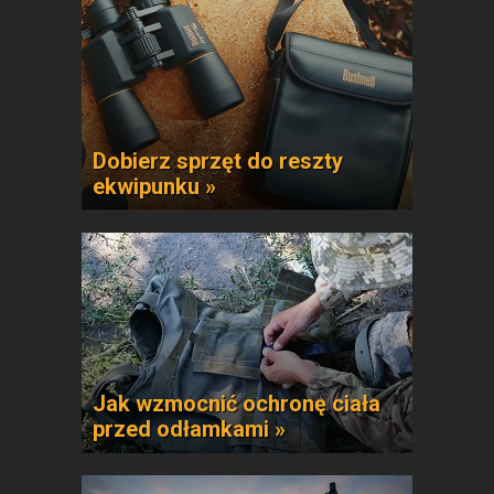
Dobierz sprzęt do reszty
ekwipunku »
Jak wzmocnić ochronę ciała
przed odłamkami »