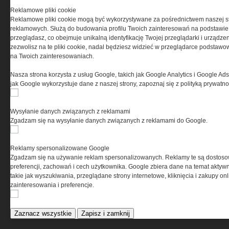
Reklamowe pliki cookie
ELEKTRO.INFO
Reklamowe pliki cookie mogą być wykorzystywane za pośrednictwem naszej s
reklamowych. Służą do budowania profilu Twoich zainteresowań na podstawie i
przeglądasz, co obejmuje unikalną identyfikację Twojej przeglądarki i urządze
WAGO 221 - teraz również w
zezwolisz na te pliki cookie, nadal będziesz widzieć w przeglądarce podstawow
wersji 6 mm²
na Twoich zainteresowaniach.
Dlaczego warto wybrać
ogrzewanie...
Nasza strona korzysta z usług Google, takich jak Google Analytics i Google Ads
Jak wybrać lampy wiszące do
jak Google wykorzystuje dane z naszej strony, zapoznaj się z polityką prywatn
domu?
Wysyłanie danych związanych z reklamami
Zgadzam się na wysyłanie danych związanych z reklamami do Google.
Reklamy spersonalizowane Google
Zgadzam się na używanie reklam spersonalizowanych. Reklamy te są dostos
preferencji, zachowań i cech użytkownika. Google zbiera dane na temat aktywn
takie jak wyszukiwania, przeglądane strony internetowe, kliknięcia i zakupy onl
zainteresowania i preferencje.
Zaznacz wszystkie
Zapisz i zamknij