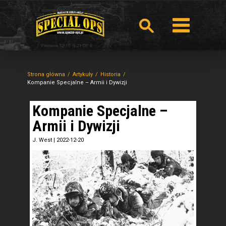
Strona główna
Artykuły
Historia
Kompanie Specjalne – Armii i Dywizji
Kompanie Specjalne –
Armii i Dywizji
J. West
|
2022-12-20