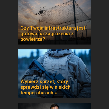
Czy Twoja infrastruktura jest
gotowa na zagrożenia z
powietrza?
Wybierz sprzęt, który
sprawdzi się w niskich
temperaturach »