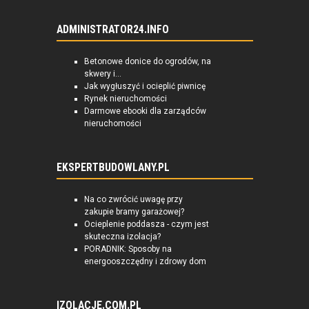
ADMINISTRATOR24.INFO
Betonowe donice do ogrodów, na
skwery i...
Jak wygłuszyć i ocieplić piwnicę
Rynek nieruchomości
Darmowe ebooki dla zarządców
nieruchomości
EKSPERTBUDOWLANY.PL
Na co zwrócić uwagę przy
zakupie bramy garażowej?
Ocieplenie poddasza - czym jest
skuteczna izolacja?
PORADNIK: Sposoby na
energooszczędny i zdrowy dom
IZOLACJE.COM.PL