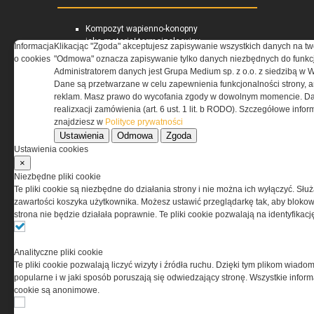
Kompozyt wapienno-konopny
jako materiał termoizolacyjny
Informacja
Klikacjąc "Zgoda" akceptujesz zapisywanie wszystkich danych na tw
ścian zewnętrznych
o cookies
"Odmowa" oznacza zapisywanie tylko danych niezbędnych do funkcj
Materiały termoizolacyjne
Administratorem danych jest Grupa Medium sp. z o.o. z siedzibą w 
przeznaczone do wysokich
Dane są przetwarzane w celu zapewnienia funkcjonalności strony, a
temperatur -...
reklam. Masz prawo do wycofania zgody w dowolnym momencie. Da
Warunki Techniczne 2021 dla
realizxacji zamówienia (art. 6 ust. 1 lit. b RODO). Szczegółowe inf
przegród i złączy budowlanych
znajdziesz w
Polityce prywatności
Ustawienia
Odmowa
Zgoda
Ustawienia cookies
RYNEKINSTALACYJNY.PL
×
Niezbędne pliki cookie
Te pliki cookie są niezbędne do działania strony i nie można ich wyłączyć. Słu
Przeciwpożarowe instalacje
zawartości koszyka użytkownika. Możesz ustawić przeglądarkę tak, aby blokował
wodociągowe – stan prawny
strona nie będzie działała poprawnie. Te pliki cookie pozwalają na identyfika
Zapotrzebowanie na moc
cieplną i energię użytkową do
podgrzania ciepłej wody
Analityczne pliki cookie
użytkowej
Te pliki cookie pozwalają liczyć wizyty i źródła ruchu. Dzięki tym plikom wiadom
Pomieszczenia kotłowni
popularne i w jaki sposób poruszają się odwiedzający stronę. Wszystkie inform
gazowych
cookie są anonimowe.