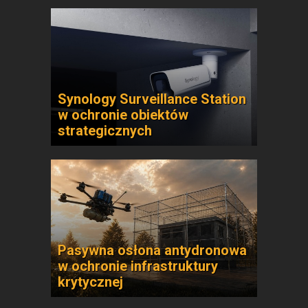
Synology Surveillance Station
w ochronie obiektów
strategicznych
Pasywna osłona antydronowa
w ochronie infrastruktury
krytycznej