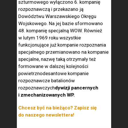
szturmowego wyłączono 6. kompanię
rozpoznawczą i przekazano ją
Dowództwu Warszawskiego Okręgu
Wojskowego. Na jej bazie sformowano
48. kompanię specjalną WOW. Również
w lutym 1969 roku wszystkie
funkcjonujące już kompanie rozpoznania
specjalnego przemianowano na kompanie
specjalne, nazwę taką otrzymały też
formowane w dalszej kolejności
powietrznodesantowe kompanie
rozpoznawcze batalionów
rozpoznawczych
dywizji pancernych
i zmechanizowanych WP.
Chcesz być na bieżąco? Zapisz się
do naszego newslettera!