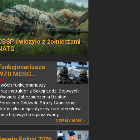
CBŚP ćwiczyło z żołnierzami
NATO
Funkcjonariusze
WZD MOSG...
EWS
Dwóch funkcjonariuszy
raz instruktor z Sekcji Łodzi Bojowych
Wydziału Zabezpieczenia Działań
orskiego Oddziału Straży Granicznej
kończyli specjalistyczny kurs sterników
odzi bojowych organizowany...
Czytaj całość »
Święto Policji 2026