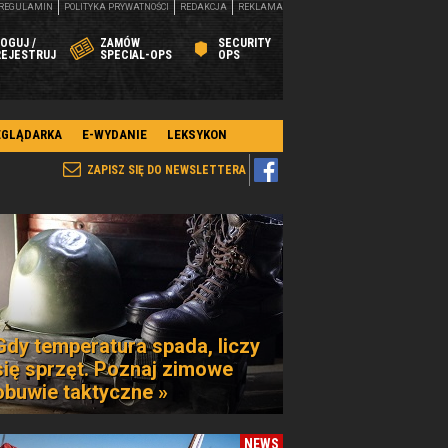
REGULAMIN
POLITYKA PRYWATNOŚCI
REDAKCJA
REKLAMA
OGUJ /
ZAMÓW
SECURITY
REJESTRUJ
SPECIAL-OPS
OPS
EGLĄDARKA
E-WYDANIE
LEKSYKON
ZAPISZ SIĘ DO NEWSLETTERA
Gdy temperatura spada, liczy
się sprzęt. Poznaj zimowe
obuwie taktyczne »
NEWS