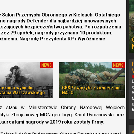
y Salon Przemysłu Obronnego w Kielcach. Ostatniego
ono nagrody Defender dla najbardziej innowacyjnych
kszających bezpieczeństwo państwa. Po rozpatrzeniu
zez 79 spółek, nagrody przyznano 10 produktom.
żnienia: Nagrodę Prezydenta RP i Wyróżnienie
NEWS
NEWS
N
o
rocznica wybuchu
CBŚP ćwiczyło z żołnierzami
tania Warszawskiego
NATO
M
u
arz stanu w Ministerstwie Obrony Narodowej Wojciech
ł
lityki Zbrojeniowej MON gen. bryg. Karol Dymanowski oraz
Laureatami nagrody w 2019 roku zostały firmy: