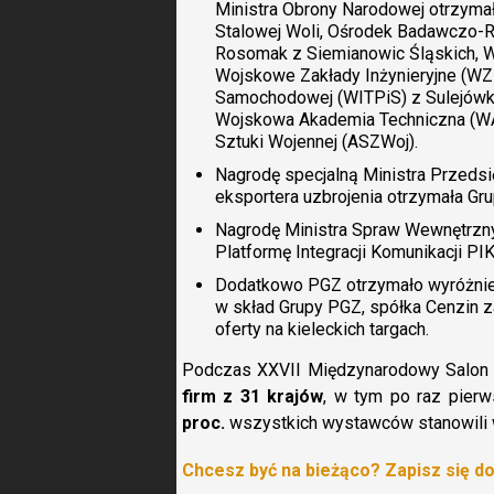
Ministra Obrony Narodowej otrzymało
Stalowej Woli, Ośrodek Badawczo-
Rosomak z Siemianowic Śląskich, 
Wojskowe Zakłady Inżynieryjne (WZIn
Samochodowej (WITPiS) z Sulejówka
Wojskowa Akademia Techniczna (WA
Sztuki Wojennej (ASZWoj).
Nagrodę specjalną Ministra Przedsię
eksportera uzbrojenia otrzymała Gr
Nagrodę Ministra Spraw Wewnętrzny
Platformę Integracji Komunikacji PIK
Dodatkowo PGZ otrzymało wyróżnien
w skład Grupy PGZ, spółka Cenzin z
oferty na kieleckich targach.
Podczas XXVII Międzynarodowy Salon 
firm z 31 krajów
, w tym po raz pier
proc.
wszystkich wystawców stanowili 
Chcesz być na bieżąco? Zapisz się d