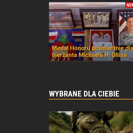
NE
Medal Honoru pośmiertnie dl
sierżanta Michaela H. Ollisa
WYBRANE DLA CIEBIE