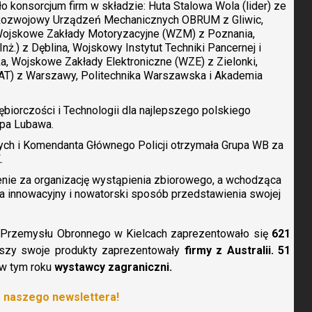
 konsorcjum firm w składzie: Huta Stalowa Wola (lider) ze
Rozwojowy Urządzeń Mechanicznych OBRUM z Gliwic,
Wojskowe Zakłady Motoryzacyjne (WZM) z Poznania,
ż.) z Dęblina, Wojskowy Instytut Techniki Pancernej i
, Wojskowe Zakłady Elektroniczne (WZE) z Zielonki,
T) z Warszawy, Politechnika Warszawska i Akademia
biorczości i Technologii dla najlepszego polskiego
upa Lubawa.
ch i Komendanta Głównego Policji otrzymała Grupa WB za
.
ie za organizację wystąpienia zbiorowego, a wchodząca
a innowacyjny i nowatorski sposób przedstawienia swojej
Przemysłu Obronnego w Kielcach zaprezentowało się
621
wszy swoje produkty zaprezentowały
firmy z Australii. 51
w tym roku
wystawcy zagraniczni.
o naszego newslettera!