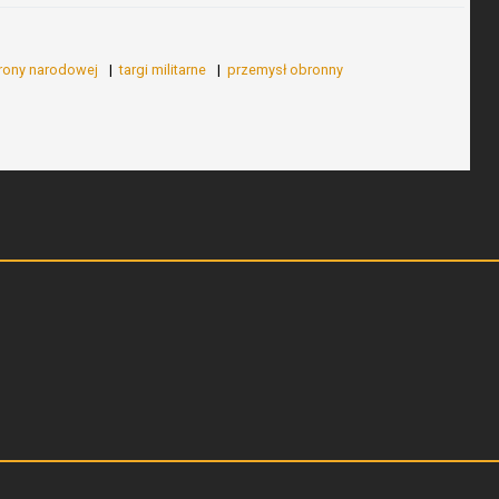
brony narodowej
targi militarne
przemysł obronny