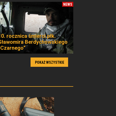
NEWS
10. rocznica śmierci płk.
Sławomira Berdychowskiego
„Czarnego”
POKAŻ WSZYSTKIE