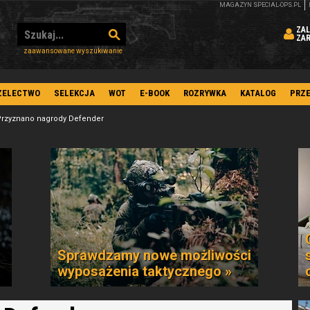
MAGAZYN SPECIAL-OPS.PL
ZAL
ZA
zaawansowane wyszukiwanie
ZELECTWO
SELEKCJA
WOT
E-BOOK
ROZRYWKA
KATALOG
PRZ
rzyznano nagrody Defender
Sprawdzamy nowe możliwości
wyposażenia taktycznego »