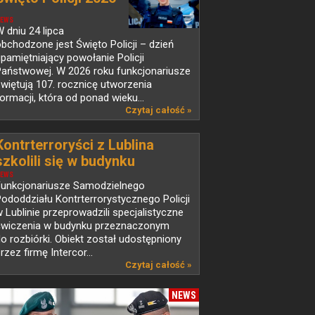
EWS
 dniu 24 lipca
bchodzone jest Święto Policji – dzień
pamiętniający powołanie Policji
Państwowej. W 2026 roku funkcjonariusze
więtują 107. rocznicę utworzenia
ormacji, która od ponad wieku...
Czytaj całość »
Kontrterroryści z Lublina
szkolili się w budynku
przeznaczonym do rozbiórki
EWS
Funkcjonariusze Samodzielnego
ododdziału Kontrterrorystycznego Policji
 Lublinie przeprowadzili specjalistyczne
ćwiczenia w budynku przeznaczonym
o rozbiórki. Obiekt został udostępniony
rzez firmę Intercor...
Czytaj całość »
NEWS