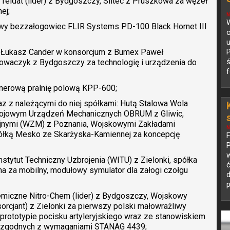
Teldat (lider) z Bydgoszczy, Siltec z Pruszkowa za węzeł
ej;
N
W
owy bezzałogowiec FLIR Systems PD-100 Black Hornet III
o
u
i Łukasz Cander w konsorcjum z Bumex Paweł
ś
waczyk z Bydgoszczy za technologię i urządzenia do
f
enerową pralnię polową KPP-600;
z z należącymi do niej spółkami: Hutą Stalowa Wola
jowym Urządzeń Mechanicznych OBRUM z Gliwic,
jnymi (WZM) z Poznania, Wojskowymi Zakładami
N
półką Mesko ze Skarżyska-Kamiennej za koncepcję
P
w
stytut Techniczny Uzbrojenia (WITU) z Zielonki, spółka
za mobilny, modułowy symulator dla załogi czołgu
d
p
emiczne Nitro-Chem (lider) z Bydgoszczy, Wojskowy
sorcjant) z Zielonki za pierwszy polski małowrażliwy
rototypie pocisku artyleryjskiego wraz ze stanowiskiem
 zgodnych z wymaganiami STANAG 4439;