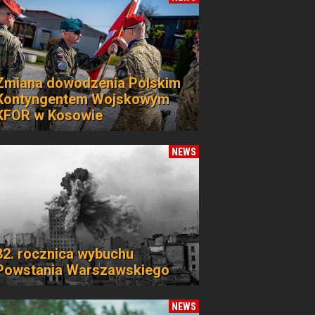
Zmiana dowodzenia Polskim
Kontyngentem Wojskowym
KFOR w Kosowie
NEWS
82. rocznica wybuchu
Powstania Warszawskiego
NEWS