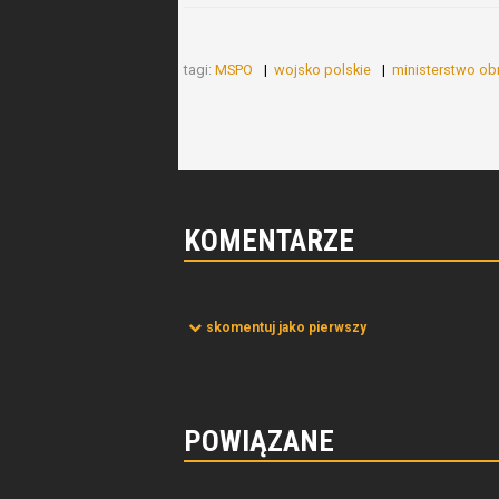
tagi:
MSPO
wojsko polskie
ministerstwo o
KOMENTARZE
skomentuj jako pierwszy
POWIĄZANE