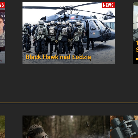
WS
NEWS
a
Black Hawk nad Łodzią