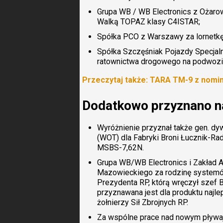
Grupa WB / WB Electronics z Ożar
Walką TOPAZ klasy C4ISTAR;
Spółka PCO z Warszawy za lornetk
Spółka Szczęśniak Pojazdy Specjaln
ratownictwa drogowego na podwoziu
Przeczytaj także: TARA TM-9 z nomi
Dodatkowo przyznano na
Wyróżnienie przyznał także gen. dy
(WOT) dla Fabryki Broni Łucznik-
MSBS-7,62N.
Grupa WB/WB Electronics i Zakład
Mazowieckiego za rodzinę systemó
Prezydenta RP, którą wręczył szef
przyznawana jest dla produktu najl
żołnierzy Sił Zbrojnych RP.
Za wspólne prace nad nowym pływa