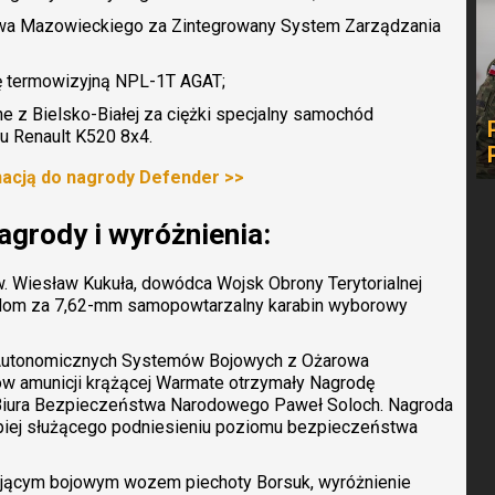
owa Mazowieckiego za Zintegrowany System Zarządzania
ę termowizyjną NPL-1T AGAT;
e z Bielsko-Białej za ciężki specjalny samochód
 Renault K520 8x4.
nacją do nagrody Defender >>
grody i wyróżnienia:
w. Wiesław Kukuła, dowódca Wojsk Obrony Terytorialnej
Radom za 7,62-mm samopowtarzalny karabin wyborowy
 Autonomicznych Systemów Bojowych z Ożarowa
w amunicji krążącej Warmate otrzymały Nagrodę
 Biura Bezpieczeństwa Narodowego Paweł Soloch. Nagroda
epiej służącego podniesieniu poziomu bezpieczeństwa
jącym bojowym wozem piechoty Borsuk, wyróżnienie