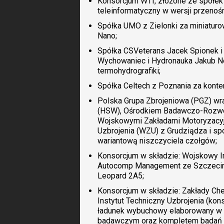
Konsorcjum WTI, złożone ze spółek 
teleinformatyczny w wersji przenośn
Spółka UMO z Zielonki za miniatur
Nano;
Spółka CSVeterans Jacek Spionek 
Wychowaniec i Hydronauka Jakub No
termohydrografiki;
Spółka Celtech z Poznania za kont
Polska Grupa Zbrojeniowa (PGZ) wra
(HSW), Ośrodkiem Badawczo-Rozwo
Wojskowymi Zakładami Motoryzacy
Uzbrojenia (WZU) z Grudziądza i s
wariantową niszczyciela czołgów;
Konsorcjum w składzie: Wojskowy In
Autocomp Management ze Szczecina 
Leopard 2A5;
Konsorcjum w składzie: Zakłady Ch
Instytut Techniczny Uzbrojenia (kon
ładunek wybuchowy elaborowany w p
badawczym oraz kompletem badań