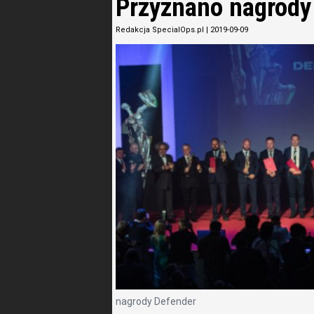
Przyznano nagrody
Redakcja SpecialOps.pl
|
2019-09-09
nagrody Defender