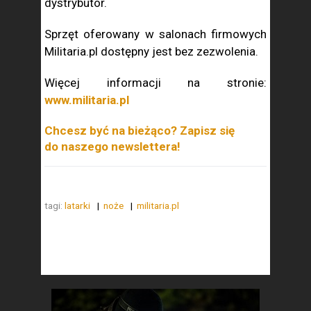
dystrybutor.
Sprzęt oferowany w salonach firmowych
Militaria.pl dostępny jest bez zezwolenia.
Więcej informacji na stronie:
www.militaria.pl
Chcesz być na bieżąco? Zapisz się
do naszego newslettera!
tagi:
latarki
noże
militaria.pl