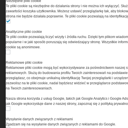
Niezbędne pliki cookie
odpowiedzialnością Spółka komandytowa, nr KRS:
Te pliki cookie są niezbędne do działania strony i nie można ich wyłączyć. Słu
0000537655, NIP 1132860378, REGON 146393437
zawartości koszyka użytkownika. Możesz ustawić przeglądarkę tak, aby blokował
(zwana dalej Grupa MEDIUM) w postaci Regulaminu.
strona nie będzie działała poprawnie. Te pliki cookie pozwalają na identyfika
Przeczytaj regulamin
Analityczne pliki cookie
Te pliki cookie pozwalają liczyć wizyty i źródła ruchu. Dzięki tym plikom wiadom
popularne i w jaki sposób poruszają się odwiedzający stronę. Wszystkie inform
cookie są anonimowe.
PRYWATNOŚĆ
Reklamowe pliki cookie
Reklamowe pliki cookie mogą być wykorzystywane za pośrednictwem naszej s
Ta witryna wykorzystuje pliki cookies do przechowywania
reklamowych. Służą do budowania profilu Twoich zainteresowań na podstawie i
informacji na Twoim komputerze. Pliki cookies stosujemy
przeglądasz, co obejmuje unikalną identyfikację Twojej przeglądarki i urządze
w celu świadczenia usług na najwyższym poziomie,
zezwolisz na te pliki cookie, nadal będziesz widzieć w przeglądarce podstawow
w tym w sposób dostosowany do indywidualnych potrzeb.
na Twoich zainteresowaniach.
Korzystanie z witryny bez zmiany ustawień dotyczących
cookies oznacza, że będą one zamieszczane w Twoim
Nasza strona korzysta z usług Google, takich jak Google Analytics i Google Ads
urządzeniu końcowym. W każdym momencie możesz
jak Google wykorzystuje dane z naszej strony, zapoznaj się z polityką prywatn
dokonać zmiany ustawień przeglądarki dotyczących
cookies. Nim Państwo zaczną korzystać z naszego
serwisu prosimy o zapoznanie się z naszą
polityką
Wysyłanie danych związanych z reklamami
prywatności
oraz
informacją o cookies
.
Zgadzam się na wysyłanie danych związanych z reklamami do Google.