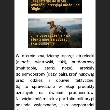
Jaką latarkę do broni
wybrać? - przegląd modeli od
Olight
Linie oporządzenia - jak
efektywnie zarządzać
ekwipunkiem?
W ofercie znajdziemy: sprzęt strzelecki
(airsoft, wiatrówki, łuki), outdoorowy
(multitoole, latarki, noże), artykuły
do samoobrony (gazy, pałki, broń hukową)
oraz odzież i obuwie taktyczne.
Są to sprawdzone w akcji produkty
uznanych na świecie producentów.
Na większość marek z portfolio military.pl
posiada wyłączność, jako bezpośredni