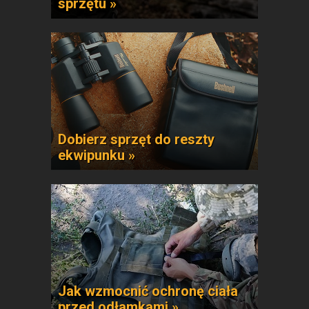
sprzętu »
Dobierz sprzęt do reszty
ekwipunku »
Jak wzmocnić ochronę ciała
przed odłamkami »