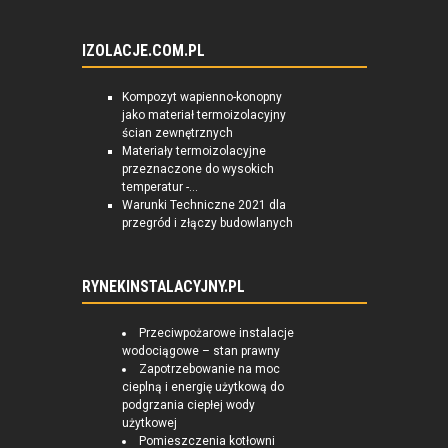
IZOLACJE.COM.PL
Kompozyt wapienno-konopny
jako materiał termoizolacyjny
ścian zewnętrznych
Materiały termoizolacyjne
przeznaczone do wysokich
temperatur -...
Warunki Techniczne 2021 dla
przegród i złączy budowlanych
RYNEKINSTALACYJNY.PL
Przeciwpożarowe instalacje
wodociągowe – stan prawny
Zapotrzebowanie na moc
cieplną i energię użytkową do
podgrzania ciepłej wody
użytkowej
Pomieszczenia kotłowni