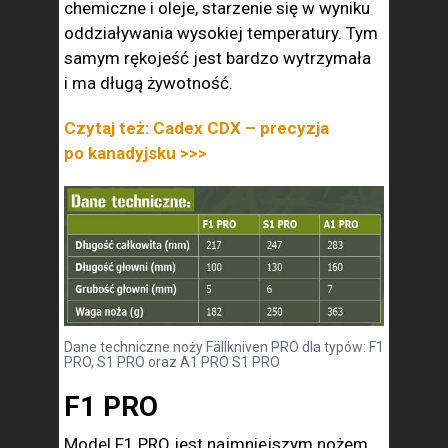
chemiczne i oleje, starzenie się w wyniku
oddziaływania wysokiej temperatury. Tym
samym rękojeść jest bardzo wytrzymała
i ma długą żywotność.
Czytaj też: Cadex CDX – precyzja
po kanadyjsku >>>
Dane techniczne noży Fällkniven PRO dla typów: F1
PRO, S1 PRO oraz A1 PRO S1 PRO
F1 PRO
Model F1 PRO jest najmniejszym nożem