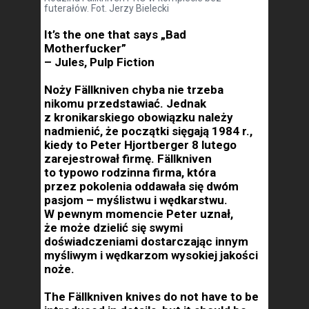
futerałów. Fot. Jerzy Bielecki
It’s the one that says „Bad
Motherfucker”
– Jules, Pulp Fiction
Noży Fällkniven chyba nie trzeba
nikomu przedstawiać. Jednak
z kronikarskiego obowiązku należy
nadmienić, że początki sięgają 1984 r.,
kiedy to Peter Hjortberger 8 lutego
zarejestrował firmę. Fällkniven
to typowo rodzinna firma, która
przez pokolenia oddawała się dwóm
pasjom – myślistwu i wędkarstwu.
W pewnym momencie Peter uznał,
że może dzielić się swymi
doświadczeniami dostarczając innym
myśliwym i wędkarzom wysokiej jakości
noże.
The Fällkniven knives do not have to be