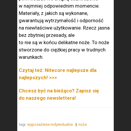
w najmniej odpowiednim momencie.
Materiały, z jakich są wykonane,
gwarantują wytrzymałość i odporność
na niewłaściwe użytkowanie. Rzecz jasna
bez zbytniej przesady, ale
to nie są w końcu delikatne noże. To noże
stworzone do ciężkiej pracy w trudnych
warunkach.
Czytaj też: Nitecore najlepsze dla
najlepszych! >>>
Chcesz być na bieżąco? Zapisz się
do naszego newslettera!
tagi:
wyposażenie indywidualne
noże