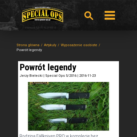
Strona główna
Artykuły
Wyposażenie osobiste
Powrót legendy
Powrót legendy
Jerzy Bielecki
|
Special Ops 5/2016
|
2016-11-23
Rodzina Fällkniven PRO w komplecie bez