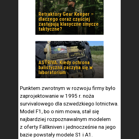
Retraktory Gear Keeper –
dlaczego coraz częściej
zastępują klasyczne smycze
taktyczne?
ASTRIVA. Kiedy ochrona
balistyczna zaczyna się w
laboratorium
Punktem zwrotnym w rozwoju firmy było
zaprojektowanie w 1995 r. noża
survivalowego dla szwedzkiego lotnictwa.
Model F1, bo o nim mowa, stał się
najbardziej rozpoznawalnym modelem
z oferty Fällkniven i jednocześnie na jego
bazie powstały modele S1 i A1.