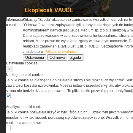
Ekoplecak VAUDE
Informacja
Klikacjąc "Zgoda" akceptujesz zapisywanie wszystkich danych na tw
o cookies
"Odmowa" oznacza zapisywanie tylko danych niezbędnych do funkcj
Administratorem danych jest Grupa Medium sp. z o.o. z siedzibą w 
Dane są przetwarzane w celu zapewnienia funkcjonalności strony, a
reklam. Masz prawo do wycofania zgody w dowolnym momencie. Da
realizxacji zamówienia (art. 6 ust. 1 lit. b RODO). Szczegółowe inf
znajdziesz w
Polityce prywatności
Ustawienia
Odmowa
Zgoda
Ustawienia cookies
Nóż półautomatyczny
×
Benchmade 940
Niezbędne pliki cookie
Te pliki cookie są niezbędne do działania strony i nie można ich wyłączyć. Słu
zawartości koszyka użytkownika. Możesz ustawić przeglądarkę tak, aby blokował
strona nie będzie działała poprawnie. Te pliki cookie pozwalają na identyfika
Analityczne pliki cookie
Te pliki cookie pozwalają liczyć wizyty i źródła ruchu. Dzięki tym plikom wiadom
popularne i w jaki sposób poruszają się odwiedzający stronę. Wszystkie inform
cookie są anonimowe.