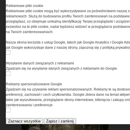
Reklamowe pliki cookie
Test butów Bates Rush Shield!
Reklamowe pliki cookie mogą być wykorzystywane za pośrednictwem naszej s
reklamowych. Służą do budowania profilu Twoich zainteresowań na podstawie i
przeglądasz, co obejmuje unikalną identyfikację Twojej przeglądarki i urządze
POKAŻ WSZYSTKIE
zezwolisz na te pliki cookie, nadal będziesz widzieć w przeglądarce podstawow
na Twoich zainteresowaniach.
Nasza strona korzysta z usług Google, takich jak Google Analytics i Google Ads
WYBRANE DLA CIEBIE
jak Google wykorzystuje dane z naszej strony, zapoznaj się z polityką prywatn
Wysyłanie danych związanych z reklamami
Zgadzam się na wysyłanie danych związanych z reklamami do Google.
Reklamy spersonalizowane Google
Zgadzam się na używanie reklam spersonalizowanych. Reklamy te są dostos
Zaprojektowane na
preferencji, zachowań i cech użytkownika. Google zbiera dane na temat aktywn
ekstremalne trasy – sprawdź
takie jak wyszukiwania, przeglądane strony internetowe, kliknięcia i zakupy onl
w terenie »
zainteresowania i preferencje.
Zaznacz wszystkie
Zapisz i zamknij