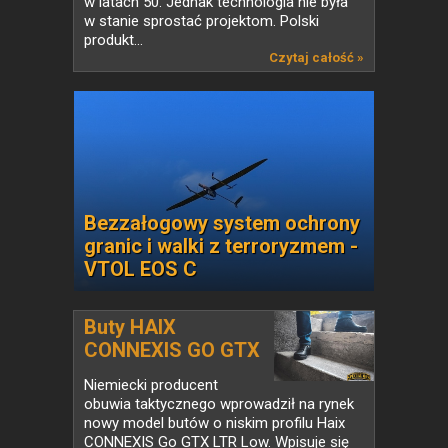
w latach 50. Jednak technologia nie była
w stanie sprostać projektom. Polski
produkt...
Czytaj całość »
Bezzałogowy system ochrony
granic i walki z terroryzmem -
VTOL EOS C
Buty HAIX
CONNEXIS GO GTX
LTR...
Niemiecki producent
obuwia taktycznego wprowadził na rynek
nowy model butów o niskim profilu Haix
CONNEXIS Go GTX LTR Low. Wpisuje się