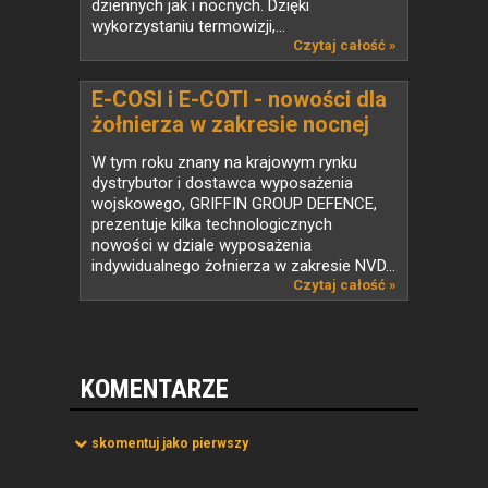
dziennych jak i nocnych. Dzięki
wykorzystaniu termowizji,...
Czytaj całość »
E-COSI i E-COTI - nowości dla
żołnierza w zakresie nocnej
obserwacji pola walki od
W tym roku znany na krajowym rynku
GRIFFIN GROUP DEFENCE
dystrybutor i dostawca wyposażenia
wojskowego, GRIFFIN GROUP DEFENCE,
prezentuje kilka technologicznych
nowości w dziale wyposażenia
indywidualnego żołnierza w zakresie NVD...
Czytaj całość »
KOMENTARZE
skomentuj jako pierwszy