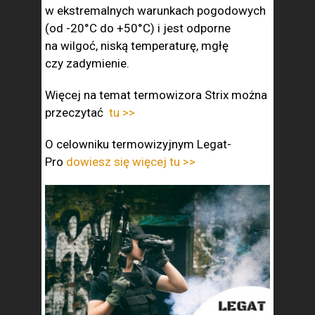
w ekstremalnych warunkach pogodowych
(od -20°С do +50°С) i jest odporne
na wilgoć, niską temperaturę, mgłę
czy zadymienie.
Więcej na temat termowizora Strix można
przeczytać
tu >>
O celowniku termowizyjnym Legat-
Pro
dowiesz się więcej tu >>