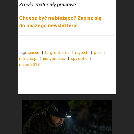
Źródło: materiały prasowe
Chcesz być na bieżąco? Zapisz się
do naszego newslettera!
tagi:
cenzin
targi militarne
raytech
pco
militaria.pl
instytut piap
spy optic
mspo 2018