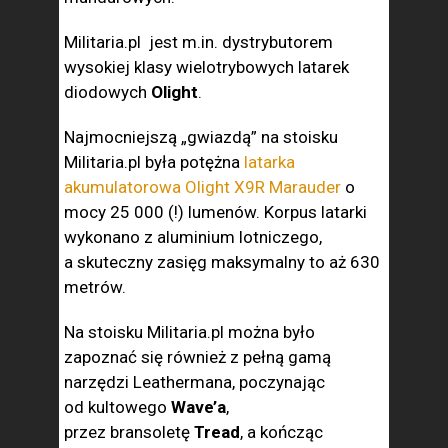
Militaria.pl jest m.in. dystrybutorem
wysokiej klasy wielotrybowych latarek
diodowych
Olight
.
Najmocniejszą „gwiazdą” na stoisku
Militaria.pl była potężna
latarka
akumulatorowa Olight X9R Marauder
o
mocy 25 000 (!) lumenów. Korpus latarki
wykonano z aluminium lotniczego,
a skuteczny zasięg maksymalny to aż 630
metrów.
Na stoisku Militaria.pl można było
zapoznać się również z pełną gamą
narzędzi Leathermana, poczynając
od kultowego
Wave’a
,
przez bransoletę
Tread
, a kończąc