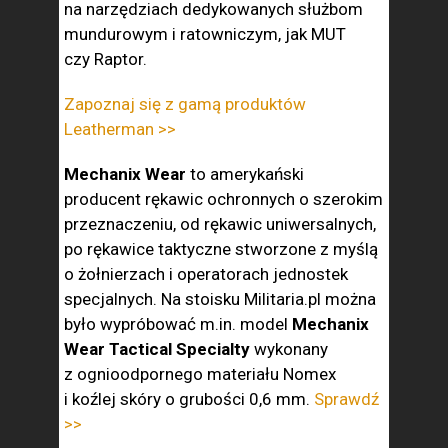
na narzędziach dedykowanych służbom
mundurowym i ratowniczym, jak MUT
czy Raptor.
Zapoznaj się z gamą produktów
Leatherman >>
Mechanix Wear
to amerykański
producent rękawic ochronnych o szerokim
przeznaczeniu, od rękawic uniwersalnych,
po rękawice taktyczne stworzone z myślą
o żołnierzach i operatorach jednostek
specjalnych. Na stoisku Militaria.pl można
było wypróbować m.in. model
Mechanix
Wear Tactical Specialty
wykonany
z ognioodpornego materiału Nomex
i koźlej skóry o grubości 0,6 mm.
Sprawdź
>>