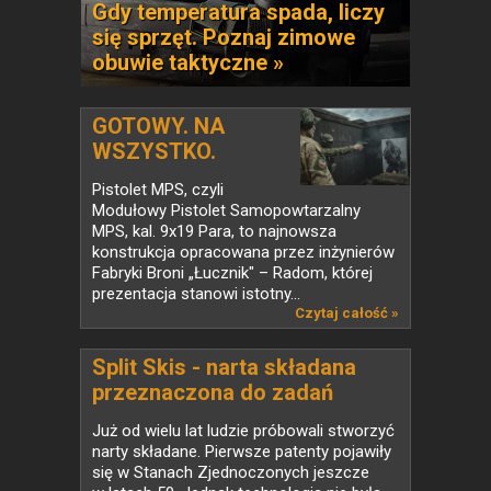
Gdy temperatura spada, liczy
się sprzęt. Poznaj zimowe
obuwie taktyczne »
GOTOWY. NA
WSZYSTKO.
Pistolet...
Pistolet MPS, czyli
Modułowy Pistolet Samopowtarzalny
MPS, kal. 9x19 Para, to najnowsza
konstrukcja opracowana przez inżynierów
Fabryki Broni „Łucznik" – Radom, której
prezentacja stanowi istotny...
Czytaj całość »
Split Skis - narta składana
przeznaczona do zadań
specjalnych
Już od wielu lat ludzie próbowali stworzyć
narty składane. Pierwsze patenty pojawiły
się w Stanach Zjednoczonych jeszcze