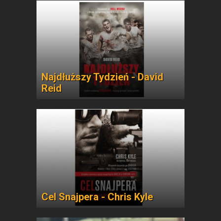
Najdłuższy Tydzień - David
Reid
Cel Snajpera - Chris Kyle