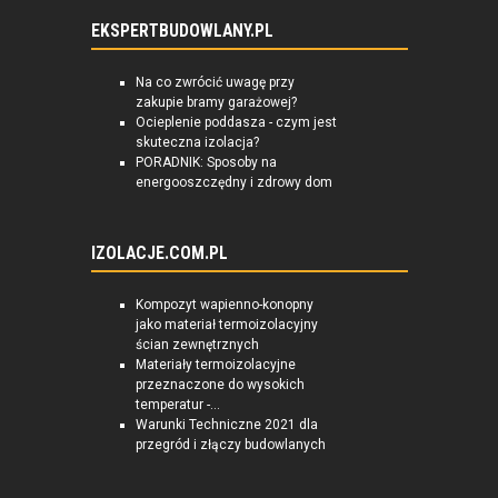
EKSPERTBUDOWLANY.PL
Na co zwrócić uwagę przy
zakupie bramy garażowej?
Ocieplenie poddasza - czym jest
skuteczna izolacja?
PORADNIK: Sposoby na
energooszczędny i zdrowy dom
IZOLACJE.COM.PL
Kompozyt wapienno-konopny
jako materiał termoizolacyjny
ścian zewnętrznych
Materiały termoizolacyjne
przeznaczone do wysokich
temperatur -...
Warunki Techniczne 2021 dla
przegród i złączy budowlanych