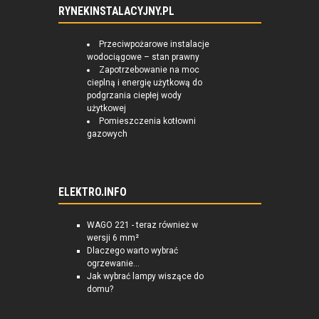
RYNEKINSTALACYJNY.PL
Przeciwpożarowe instalacje
wodociągowe – stan prawny
Zapotrzebowanie na moc
cieplną i energię użytkową do
podgrzania ciepłej wody
użytkowej
Pomieszczenia kotłowni
gazowych
ELEKTRO.INFO
WAGO 221 - teraz również w
wersji 6 mm²
Dlaczego warto wybrać
ogrzewanie...
Jak wybrać lampy wiszące do
domu?