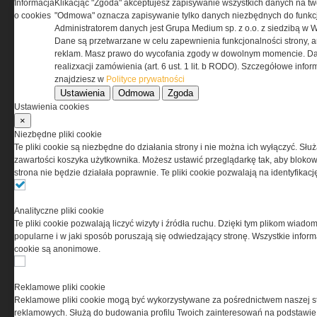
Informacja
Klikacjąc "Zgoda" akceptujesz zapisywanie wszystkich danych na tw
REGULAMIN
o cookies
"Odmowa" oznacza zapisywanie tylko danych niezbędnych do funkcj
Administratorem danych jest Grupa Medium sp. z o.o. z siedzibą w 
Dane są przetwarzane w celu zapewnienia funkcjonalności strony, a
Regulamin określa zasady korzystania z portalu
reklam. Masz prawo do wycofania zgody w dowolnym momencie. Da
www.special-ops.pl
realizxacji zamówienia (art. 6 ust. 1 lit. b RODO). Szczegółowe inf
znajdziesz w
Polityce prywatności
Ustawienia
Odmowa
Zgoda
Korzystanie z portalu jest równoznaczne
Ustawienia cookies
z zaakceptowaniem warunków ustanowionych
×
przez Grupa MEDIUM Spółka z ograniczoną
Niezbędne pliki cookie
odpowiedzialnością Spółka komandytowa, nr KRS:
Te pliki cookie są niezbędne do działania strony i nie można ich wyłączyć. Słu
0000537655, NIP 1132860378, REGON 146393437
zawartości koszyka użytkownika. Możesz ustawić przeglądarkę tak, aby blokował
(zwana dalej Grupa MEDIUM) w postaci Regulaminu.
strona nie będzie działała poprawnie. Te pliki cookie pozwalają na identyfika
Przeczytaj regulamin
Analityczne pliki cookie
Te pliki cookie pozwalają liczyć wizyty i źródła ruchu. Dzięki tym plikom wiadom
popularne i w jaki sposób poruszają się odwiedzający stronę. Wszystkie inform
cookie są anonimowe.
PRYWATNOŚĆ
Reklamowe pliki cookie
Reklamowe pliki cookie mogą być wykorzystywane za pośrednictwem naszej s
Ta witryna wykorzystuje pliki cookies do przechowywania
reklamowych. Służą do budowania profilu Twoich zainteresowań na podstawie i
informacji na Twoim komputerze. Pliki cookies stosujemy