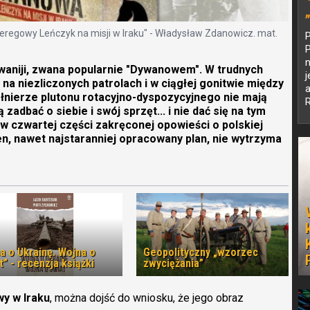
eregowy Leńczyk na misji w Iraku" - Władysław Zdanowicz. mat.
aniji, zwana popularnie "Dywanowem". W trudnych
j
na niezliczonych patrolach i w ciągłej gonitwie między
ołnierze plutonu rotacyjno-dyspozycyjnego nie mają
R
zadbać o siebie i swój sprzęt... i nie dać się na tym
 czwartej części zakręconej opowieści o polskiej
den, nawet najstaranniej opracowany plan, nie wytrzyma
a o Ukrainę. Wojna o
Geopolityczny „wzorzec
t” - recenzja książki
zwyciężania”
y w Iraku
, można dojść do wniosku, że jego obraz