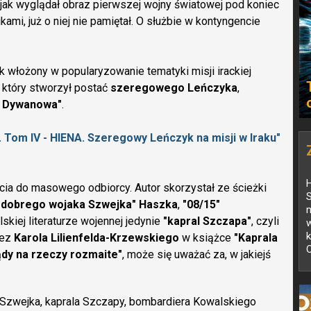
jak wyglądał obraz pierwszej wojny światowej pod koniec
kami, już o niej nie pamiętał. O służbie w kontyngencie
 włożony w popularyzowanie tematyki misji irackiej
, który stworzył postać
szeregowego Leńczyka
,
z Dywanowa"
.
 Tom IV - HIENA. Szeregowy Leńczyk na misji w Iraku"
H
ia do masowego odbiorcy. Autor skorzystał ze ścieżki
 dobrego wojaka Szwejka" Haszka
,
"08/15"
lskiej literaturze wojennej jedynie
"kapral Szczapa"
, czyli
w
k
zez
Karola Lilienfelda-Krzewskiego
w książce
"Kaprala
O
ądy na rzeczy rozmaite"
, może się uważać za, w jakiejś
d Szwejka, kaprala Szczapy, bombardiera Kowalskiego