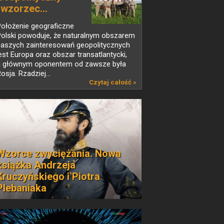
„wzorzec...
Położenie geograficzne
Polski powoduje, że naturalnym obszarem
naszych zainteresowań geopolitycznych
est Europa oraz obszar transatlantycki,
a głównym oponentem od zawsze była
osja. Rzadziej...
Czytaj całość »
Wzorce zwyciężania. Nowa
książka Andrzeja
Kruczyńskiego i Piotra
Plebaniaka