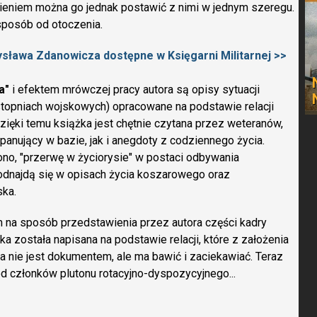
ieniem można go jednak postawić z nimi w jednym szeregu.
ś sposób od otoczenia.
ysława Zdanowicza dostępne w Księgarni Militarnej >>
a"
i efektem mrówczej pracy autora są opisy sytuacji
 stopniach wojskowych) opracowane na podstawie relacji
zięki temu książka jest chętnie czytana przez weteranów,
 panujący w bazie, jak i anegdoty z codziennego życia.
iono, "przerwę w życiorysie" w postaci odbywania
odnajdą się w opisach życia koszarowego oraz
ska.
 na sposób przedstawienia przez autora części kadry
żka została napisana na podstawie relacji, które z założenia
ka nie jest dokumentem, ale ma bawić i zaciekawiać. Teraz
 członków plutonu rotacyjno-dyspozycyjnego...