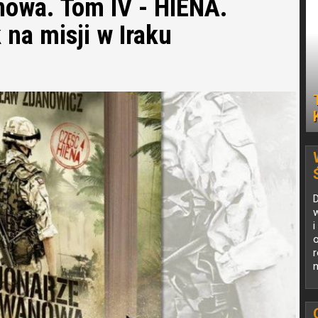
nowa. Tom IV - HIENA.
na misji w Iraku
w
i
o
r
n