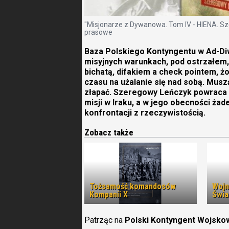
"Misjonarze z Dywanowa. Tom IV - HIENA. Sz
prasowe
Baza Polskiego Kontyngentu w Ad-Diw
misyjnych warunkach, pod ostrzałem, 
bichatą, difakiem a check pointem, ż
czasu na użalanie się nad sobą. Muszą 
złapać. Szeregowy Leńczyk powraca w
misji w Iraku, a w jego obecności ża
konfrontacji z rzeczywistością.
Zobacz także
Tożsamość komandosów
Wojn
Kompanii X
Świa
Patrząc na
Polski Kontyngent Wojskow