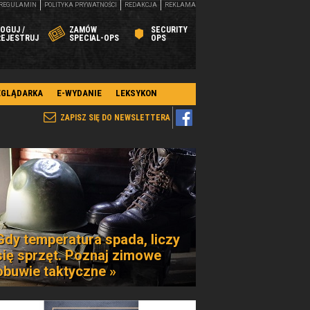
REGULAMIN
POLITYKA PRYWATNOŚCI
REDAKCJA
REKLAMA
OGUJ /
ZAMÓW
SECURITY
REJESTRUJ
SPECIAL-OPS
OPS
EGLĄDARKA
E-WYDANIE
LEKSYKON
ZAPISZ SIĘ DO NEWSLETTERA
Gdy temperatura spada, liczy
się sprzęt. Poznaj zimowe
obuwie taktyczne »