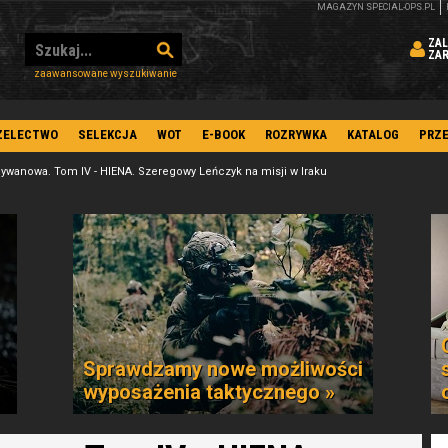
MAGAZYN SPECIAL-OPS.PL
ZAL
ZA
zaawansowane wyszukiwanie
ZELECTWO
SELEKCJA
WOT
E-BOOK
ROZRYWKA
KATALOG
PRZ
ywanowa. Tom IV - HIENA. Szeregowy Leńczyk na misji w Iraku
Sprawdzamy nowe możliwości
wyposażenia taktycznego »