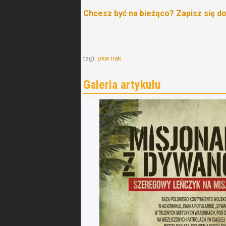
Chcesz być na bieżąco? Zapisz się d
tagi:
pkw irak