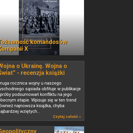
Tożsamość komandosów
Kompanii X
Wojna o Ukrainę. Wojna o
Świat” - recenzja książki
Druga rocznica wojny u naszego
schodniego sąsiada obfituje w publikacje
 próby podsumowań konfliktu na jego
becnym etapie. Wpisuje się w ten trend
ównież najnowsza książka, chyba
ajbardziej wziętych...
Czytaj całość »
Geopolityczny