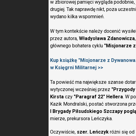
w zbiorowej pamięci wygląda podobnie, 
drugiej. Tak naprawdę nikt, poza uczestni
wydano kilka wspomnień.
W tym kontekście należy docenić wysiłek
przez autora,
Władysława Zdanowicza
głównego bohatera cyklu
"Misjonarze 
Kup książkę "Misjonarze z Dywanowa.
w Księgrni Militarnej >>
Ta powieść ma największe szanse dotarc
wytyczonej wcześniej przez
"Przygody
Kirsta
czy
"Paragraf 22" Hellera
. W po
Kazik Mondralski, postać stworzona pr
I Brygady Piłsudskiego Szczapy pogl
mierze, prekursora Leńczyka.
Oczywiście,
szer. Leńczyk
różni się o