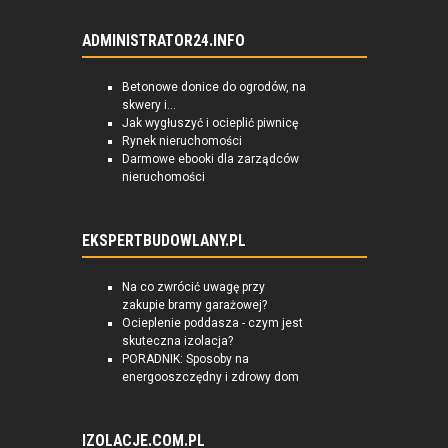
ADMINISTRATOR24.INFO
Betonowe donice do ogrodów, na
skwery i...
Jak wygłuszyć i ocieplić piwnicę
Rynek nieruchomości
Darmowe ebooki dla zarządców
nieruchomości
EKSPERTBUDOWLANY.PL
Na co zwrócić uwagę przy
zakupie bramy garażowej?
Ocieplenie poddasza - czym jest
skuteczna izolacja?
PORADNIK: Sposoby na
energooszczędny i zdrowy dom
IZOLACJE.COM.PL