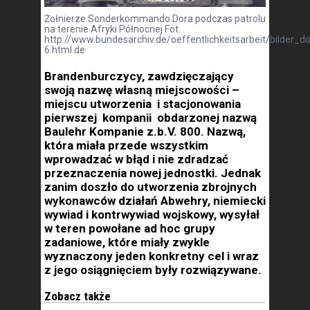
Żołnierze Sonderkommando Dora podczas patrolu
na terenie Afryki Północnej Fot.
http://www.bundesarchiv.de/oeffentlichkeitsarbeit/bilder
6.html.de
Brandenburczycy, zawdzięczający
swoją nazwę własną miejscowości –
miejscu utworzenia i stacjonowania
pierwszej kompanii obdarzonej nazwą
Baulehr Kompanie z.b.V. 800. Nazwą,
która miała przede wszystkim
wprowadzać w błąd i nie zdradzać
przeznaczenia nowej jednostki. Jednak
zanim doszło do utworzenia zbrojnych
wykonawców działań Abwehry, niemiecki
wywiad i kontrwywiad wojskowy, wysyłał
w teren powołane ad hoc grupy
zadaniowe, które miały zwykle
wyznaczony jeden konkretny cel i wraz
z jego osiągnięciem były rozwiązywane.
Zobacz także