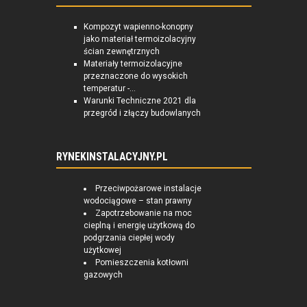
Kompozyt wapienno-konopny
jako materiał termoizolacyjny
ścian zewnętrznych
Materiały termoizolacyjne
przeznaczone do wysokich
temperatur -...
Warunki Techniczne 2021 dla
przegród i złączy budowlanych
RYNEKINSTALACYJNY.PL
Przeciwpożarowe instalacje
wodociągowe – stan prawny
Zapotrzebowanie na moc
cieplną i energię użytkową do
podgrzania ciepłej wody
użytkowej
Pomieszczenia kotłowni
gazowych