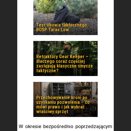
Test obuwia taktycznego
BOSP Taras Low
Retraktory Gear Keeper –
dlaczego coraz częściej
zastępują klasyczne smycze
taktyczne?
Przechowywanie broni po
uzyskaniu pozwolenia – co
mówi prawo i jak wybrać
właściwy sprzęt
W okresie bezpośrednio poprzedzającym