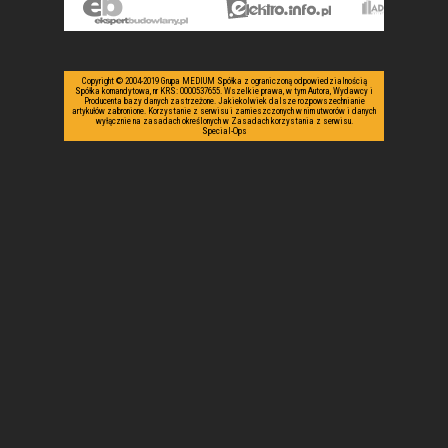
Copyright © 2004-2019 Grupa MEDIUM Spółka z ograniczoną odpowiedzialnością
Spółka komandytowa, nr KRS: 0000537655. Wszelkie prawa, w tym Autora, Wydawcy i
Producenta bazy danych zastrzeżone. Jakiekolwiek dalsze rozpowszechnianie
artykułów zabronione. Korzystanie z serwisu i zamieszczonych w nim utworów i danych
wyłącznie na zasadach określonych w Zasadach korzystania z serwisu.
Special-Ops