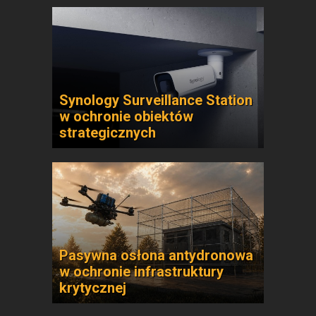
Synology Surveillance Station
w ochronie obiektów
strategicznych
Pasywna osłona antydronowa
w ochronie infrastruktury
krytycznej