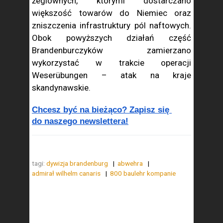
żeglownych, którymi dostarczano
większość towarów do Niemiec oraz
zniszczenia infrastruktury pól naftowych.
Obok powyższych działań część
Brandenburczyków zamierzano
wykorzystać w trakcie operacji
Weserübungen – atak na kraje
skandynawskie.
Chcesz być na bieżąco? Zapisz się 
do naszego newslettera!
tagi:
dywizja brandenburg
abwehra
admirał wilhelm canaris
800 baulehr kompanie