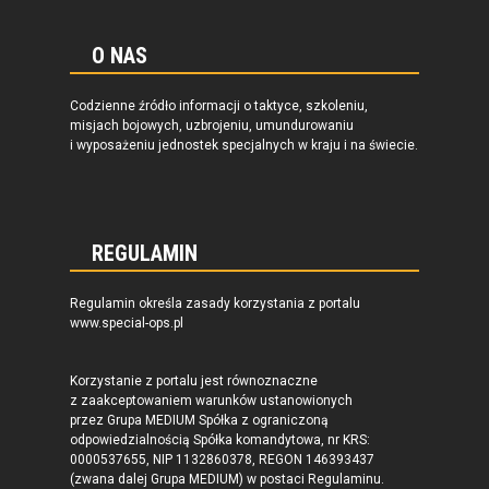
O NAS
Codzienne źródło informacji o taktyce, szkoleniu,
misjach bojowych, uzbrojeniu, umundurowaniu
i wyposażeniu jednostek specjalnych w kraju i na świecie.
REGULAMIN
Regulamin określa zasady korzystania z portalu
www.special-ops.pl
Korzystanie z portalu jest równoznaczne
z zaakceptowaniem warunków ustanowionych
przez Grupa MEDIUM Spółka z ograniczoną
odpowiedzialnością Spółka komandytowa, nr KRS:
0000537655, NIP 1132860378, REGON 146393437
(zwana dalej Grupa MEDIUM) w postaci Regulaminu.