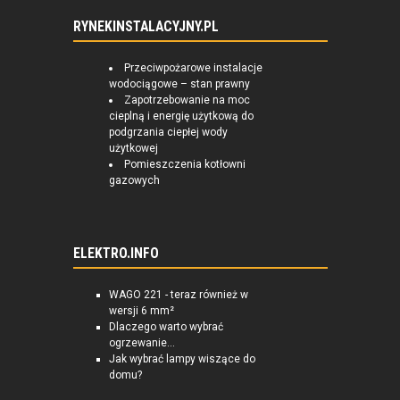
RYNEKINSTALACYJNY.PL
Przeciwpożarowe instalacje
wodociągowe – stan prawny
Zapotrzebowanie na moc
cieplną i energię użytkową do
podgrzania ciepłej wody
użytkowej
Pomieszczenia kotłowni
gazowych
ELEKTRO.INFO
WAGO 221 - teraz również w
wersji 6 mm²
Dlaczego warto wybrać
ogrzewanie...
Jak wybrać lampy wiszące do
domu?