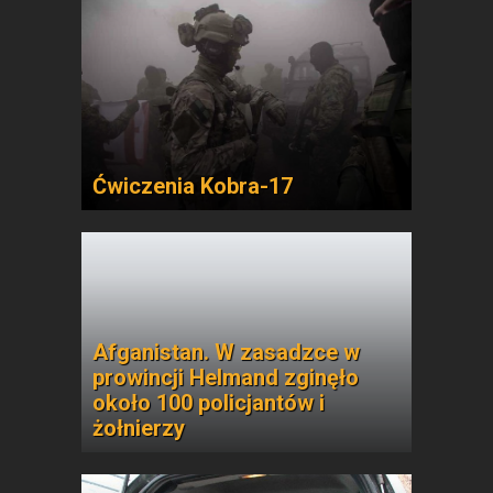
Ćwiczenia Kobra-17
Afganistan. W zasadzce w
prowincji Helmand zginęło
około 100 policjantów i
żołnierzy