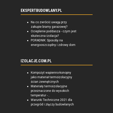
EKSPERTBUDOWLANY.PL
Na co zwrócić uwagę przy
zakupie bramy garażowej?
Ocieplenie poddasza - czym jest
skuteczna izolacja?
PORADNIK: Sposoby na
energooszczędny i zdrowy dom
IZOLACJE.COM.PL
Kompozyt wapienno-konopny
jako materiał termoizolacyjny
ścian zewnętrznych
Materiały termoizolacyjne
przeznaczone do wysokich
temperatur -...
Warunki Techniczne 2021 dla
przegród i złączy budowlanych