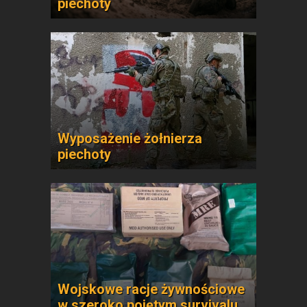
piechoty
Wyposażenie żołnierza
piechoty
Wojskowe racje żywnościowe
w szeroko pojętym survivalu