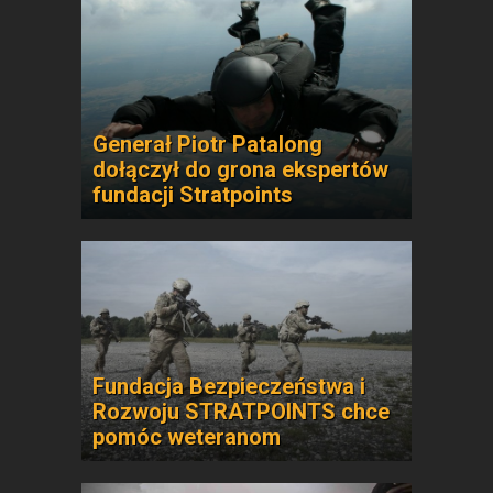
Generał Piotr Patalong
dołączył do grona ekspertów
fundacji Stratpoints
Fundacja Bezpieczeństwa i
Rozwoju STRATPOINTS chce
pomóc weteranom