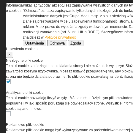
Informacja
Klikacjąc "Zgoda" akceptujesz zapisywanie wszystkich danych na tw
REGULAMIN
o cookies
"Odmowa" oznacza zapisywanie tylko danych niezbędnych do funkcj
Administratorem danych jest Grupa Medium sp. z o.o. z siedzibą w 
Dane są przetwarzane w celu zapewnienia funkcjonalności strony, a
Regulamin określa zasady korzystania z portalu
reklam. Masz prawo do wycofania zgody w dowolnym momencie. Da
www.special-ops.pl
realizxacji zamówienia (art. 6 ust. 1 lit. b RODO). Szczegółowe inf
znajdziesz w
Polityce prywatności
Ustawienia
Odmowa
Zgoda
Korzystanie z portalu jest równoznaczne
Ustawienia cookies
z zaakceptowaniem warunków ustanowionych
×
przez Grupa MEDIUM Spółka z ograniczoną
Niezbędne pliki cookie
odpowiedzialnością Spółka komandytowa, nr KRS:
Te pliki cookie są niezbędne do działania strony i nie można ich wyłączyć. Słu
0000537655, NIP 1132860378, REGON 146393437
zawartości koszyka użytkownika. Możesz ustawić przeglądarkę tak, aby blokował
(zwana dalej Grupa MEDIUM) w postaci Regulaminu.
strona nie będzie działała poprawnie. Te pliki cookie pozwalają na identyfika
Przeczytaj regulamin
Analityczne pliki cookie
Te pliki cookie pozwalają liczyć wizyty i źródła ruchu. Dzięki tym plikom wiadom
popularne i w jaki sposób poruszają się odwiedzający stronę. Wszystkie inform
cookie są anonimowe.
PRYWATNOŚĆ
Reklamowe pliki cookie
Reklamowe pliki cookie mogą być wykorzystywane za pośrednictwem naszej s
Ta witryna wykorzystuje pliki cookies do przechowywania