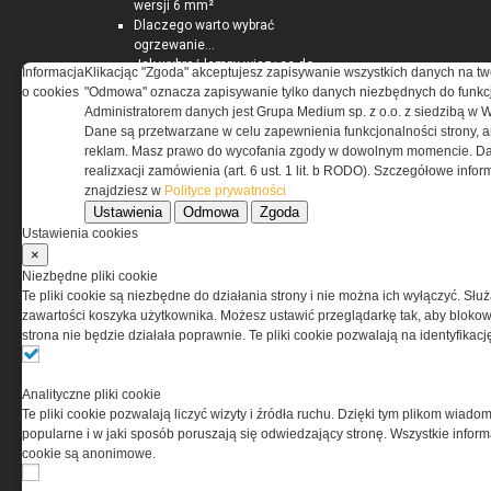
wersji 6 mm²
Dlaczego warto wybrać
ogrzewanie...
Jak wybrać lampy wiszące do
Informacja
Klikacjąc "Zgoda" akceptujesz zapisywanie wszystkich danych na tw
domu?
o cookies
"Odmowa" oznacza zapisywanie tylko danych niezbędnych do funkcj
Administratorem danych jest Grupa Medium sp. z o.o. z siedzibą w 
Dane są przetwarzane w celu zapewnienia funkcjonalności strony, a
reklam. Masz prawo do wycofania zgody w dowolnym momencie. Da
realizxacji zamówienia (art. 6 ust. 1 lit. b RODO). Szczegółowe inf
znajdziesz w
Polityce prywatności
Ustawienia
Odmowa
Zgoda
Ustawienia cookies
×
Niezbędne pliki cookie
Te pliki cookie są niezbędne do działania strony i nie można ich wyłączyć. Słu
zawartości koszyka użytkownika. Możesz ustawić przeglądarkę tak, aby blokował
strona nie będzie działała poprawnie. Te pliki cookie pozwalają na identyfika
Analityczne pliki cookie
Te pliki cookie pozwalają liczyć wizyty i źródła ruchu. Dzięki tym plikom wiadom
popularne i w jaki sposób poruszają się odwiedzający stronę. Wszystkie inform
O NAS
cookie są anonimowe.