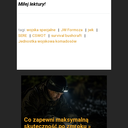
Miłej lektury!
tagi:
wojska specjalne
JW Formoza
jwk
SERE
CSWOT
survival bushcraft
Jednostka wojskowa komadosów
Co zapewni maksymalną
skuteczność po zmroku »