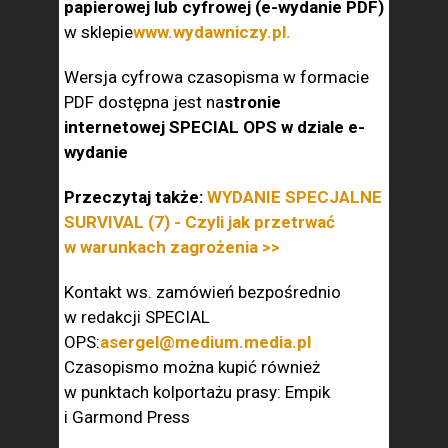
papierowej lub cyfrowej (e-wydanie PDF)
w sklepie
www.wydawniczy.pl.
Wersja cyfrowa czasopisma w formacie
PDF dostępna jest na
stronie
internetowej SPECIAL OPS w dziale e-
wydanie
Przeczytaj także:
WYDANIE SPECJALNE
SURVIVAL (7) - Czyli jak przetrwać
w warunkach zagrożenia >>
Kontakt ws. zamówień bezpośrednio
w redakcji SPECIAL
OPS:
asergel@medium.media.pl
Czasopismo można kupić również
w punktach kolportażu prasy: Empik
i Garmond Press