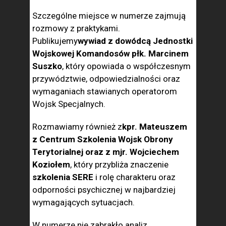
Szczególne miejsce w numerze zajmują
rozmowy z praktykami.
Publikujemy
wywiad z dowódcą Jednostki
Wojskowej Komandosów płk. Marcinem
Suszko
, który opowiada o współczesnym
przywództwie, odpowiedzialności oraz
wymaganiach stawianych operatorom
Wojsk Specjalnych.
Rozmawiamy również z
kpr. Mateuszem
z Centrum Szkolenia Wojsk Obrony
Terytorialnej oraz z mjr. Wojciechem
Koziołem
, który przybliża znaczenie
szkolenia SERE
i rolę charakteru oraz
odporności psychicznej w najbardziej
wymagających sytuacjach.
W numerze nie zabrakło analiz