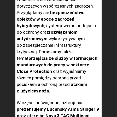
dotyczących współczesnych zagrożeń.
Przyglądamy się
bezpieczeństwu
obiektów w epoce zagrożeń
hybrydowych
, systemowemu podejściu
do ochrony oraz
rozwiązaniom
antydronowym
wykorzystywanym
do zabezpieczania infrastruktury
krytycznej. Poruszamy także
temat
przejścia ze służby w formacjach
mundurowych do pracy w sektorze
Close Protection
oraz wyjaśniamy
różnice pomiędzy ochroną przed
pociskami a ochroną przed
atakiem
z użyciem noża.
W części poświęconej uzbrojeniu
prezentujemy Lucansky Arms Stinger 9
oraz strzelbę Nova 3 TAC Multicam