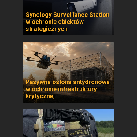
Synology Surveillance Station
w ochronie obiektów
strategicznych
Pasywna osłona antydronowa
w ochronie infrastruktury
krytycznej