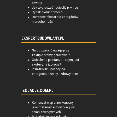
skwery i...
Jak wygłuszyć i ocieplić piwnicę
Rynek nieruchomości
Darmowe ebooki dla zarządców
nieruchomości
EKSPERTBUDOWLANY.PL
Na co zwrócić uwagę przy
zakupie bramy garażowej?
Ocieplenie poddasza - czym jest
skuteczna izolacja?
PORADNIK: Sposoby na
energooszczędny i zdrowy dom
IZOLACJE.COM.PL
Kompozyt wapienno-konopny
jako materiał termoizolacyjny
ścian zewnętrznych
Materiały termoizolacyjne