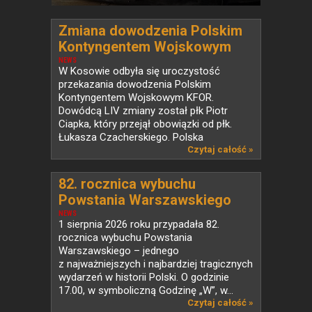
Zmiana dowodzenia Polskim
Kontyngentem Wojskowym
KFOR w Kosowie
NEWS
W Kosowie odbyła się uroczystość
przekazania dowodzenia Polskim
Kontyngentem Wojskowym KFOR.
Dowódcą LIV zmiany został płk Piotr
Ciapka, który przejął obowiązki od płk.
Łukasza Czacherskiego. Polska
od ponad...
Czytaj całość »
82. rocznica wybuchu
Powstania Warszawskiego
NEWS
1 sierpnia 2026 roku przypadała 82.
rocznica wybuchu Powstania
Warszawskiego – jednego
z najważniejszych i najbardziej tragicznych
wydarzeń w historii Polski. O godzinie
17.00, w symboliczną Godzinę „W”, w...
Czytaj całość »