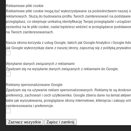
Codzienne źródło informacji o taktyce, szkoleniu,
Reklamowe pliki cookie
misjach bojowych, uzbrojeniu, umundurowaniu
Reklamowe pliki cookie mogą być wykorzystywane za pośrednictwem naszej s
i wyposażeniu jednostek specjalnych w kraju i na świecie.
reklamowych. Służą do budowania profilu Twoich zainteresowań na podstawie i
przeglądasz, co obejmuje unikalną identyfikację Twojej przeglądarki i urządze
zezwolisz na te pliki cookie, nadal będziesz widzieć w przeglądarce podstawow
na Twoich zainteresowaniach.
REGULAMIN
Nasza strona korzysta z usług Google, takich jak Google Analytics i Google Ads
jak Google wykorzystuje dane z naszej strony, zapoznaj się z polityką prywatn
Regulamin określa zasady korzystania z portalu
www.special-ops.pl
Wysyłanie danych związanych z reklamami
Zgadzam się na wysyłanie danych związanych z reklamami do Google.
Korzystanie z portalu jest równoznaczne
z zaakceptowaniem warunków ustanowionych
Reklamy spersonalizowane Google
przez Grupa MEDIUM Spółka z ograniczoną
Zgadzam się na używanie reklam spersonalizowanych. Reklamy te są dostos
odpowiedzialnością Spółka komandytowa, nr KRS:
preferencji, zachowań i cech użytkownika. Google zbiera dane na temat aktywn
0000537655, NIP 1132860378, REGON 146393437
takie jak wyszukiwania, przeglądane strony internetowe, kliknięcia i zakupy onl
(zwana dalej Grupa MEDIUM) w postaci Regulaminu.
zainteresowania i preferencje.
Przeczytaj regulamin
Zaznacz wszystkie
Zapisz i zamknij