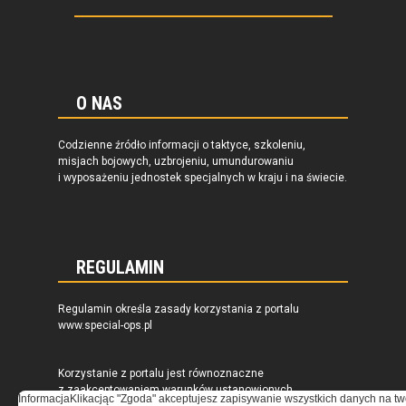
O NAS
Codzienne źródło informacji o taktyce, szkoleniu,
misjach bojowych, uzbrojeniu, umundurowaniu
i wyposażeniu jednostek specjalnych w kraju i na świecie.
REGULAMIN
Regulamin określa zasady korzystania z portalu
www.special-ops.pl
Korzystanie z portalu jest równoznaczne
z zaakceptowaniem warunków ustanowionych
Informacja
Klikacjąc "Zgoda" akceptujesz zapisywanie wszystkich danych na tw