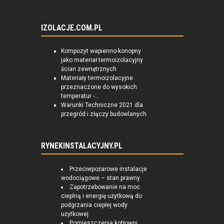
IZOLACJE.COM.PL
Kompozyt wapienno-konopny
jako materiał termoizolacyjny
ścian zewnętrznych
Materiały termoizolacyjne
przeznaczone do wysokich
temperatur -...
Warunki Techniczne 2021 dla
przegród i złączy budowlanych
RYNEKINSTALACYJNY.PL
Przeciwpożarowe instalacje
wodociągowe – stan prawny
Zapotrzebowanie na moc
cieplną i energię użytkową do
podgrzania ciepłej wody
użytkowej
Pomieszczenia kotłowni