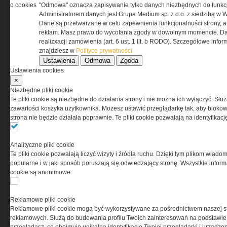
przez Grupa MEDIUM Spółka z ograniczoną
o cookies
"Odmowa" oznacza zapisywanie tylko danych niezbędnych do funkcj
odpowiedzialnością Spółka komandytowa, nr KRS:
Administratorem danych jest Grupa Medium sp. z o.o. z siedzibą w 
0000537655, NIP 1132860378, REGON 146393437
Dane są przetwarzane w celu zapewnienia funkcjonalności strony, a
(zwana dalej Grupa MEDIUM) w postaci Regulaminu.
reklam. Masz prawo do wycofania zgody w dowolnym momencie. Da
realizxacji zamówienia (art. 6 ust. 1 lit. b RODO). Szczegółowe inf
znajdziesz w
Polityce prywatności
Przeczytaj regulamin
Ustawienia
Odmowa
Zgoda
Ustawienia cookies
×
Niezbędne pliki cookie
Te pliki cookie są niezbędne do działania strony i nie można ich wyłączyć. Słu
PRYWATNOŚĆ
zawartości koszyka użytkownika. Możesz ustawić przeglądarkę tak, aby blokował
strona nie będzie działała poprawnie. Te pliki cookie pozwalają na identyfika
Ta witryna wykorzystuje pliki cookies do przechowywania
informacji na Twoim komputerze. Pliki cookies stosujemy
Analityczne pliki cookie
w celu świadczenia usług na najwyższym poziomie,
Te pliki cookie pozwalają liczyć wizyty i źródła ruchu. Dzięki tym plikom wiadom
w tym w sposób dostosowany do indywidualnych potrzeb.
popularne i w jaki sposób poruszają się odwiedzający stronę. Wszystkie inform
Korzystanie z witryny bez zmiany ustawień dotyczących
cookie są anonimowe.
cookies oznacza, że będą one zamieszczane w Twoim
urządzeniu końcowym. W każdym momencie możesz
dokonać zmiany ustawień przeglądarki dotyczących
Reklamowe pliki cookie
cookies. Nim Państwo zaczną korzystać z naszego
Reklamowe pliki cookie mogą być wykorzystywane za pośrednictwem naszej s
serwisu prosimy o zapoznanie się z naszą
polityką
reklamowych. Służą do budowania profilu Twoich zainteresowań na podstawie i
prywatności
oraz
informacją o cookies
.