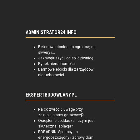
ADMINISTRATOR24.INFO
Betonowe donice do ogrodów, na
skwery i...
Jak wygłuszyć i ocieplić piwnicę
Rynek nieruchomości
Darmowe ebooki dla zarządców
nieruchomości
EKSPERTBUDOWLANY.PL
Na co zwrócić uwagę przy
zakupie bramy garażowej?
Ocieplenie poddasza - czym jest
skuteczna izolacja?
PORADNIK: Sposoby na
energooszczędny i zdrowy dom