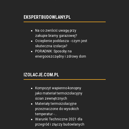
EKSPERTBUDOWLANY.PL
Na co zwrócić uwagę przy
zakupie bramy garażowej?
Ocieplenie poddasza - czym jest
skuteczna izolacja?
PORADNIK: Sposoby na
energooszczędny i zdrowy dom
IZOLACJE.COM.PL
Kompozyt wapienno-konopny
jako materiał termoizolacyjny
ścian zewnętrznych
Materiały termoizolacyjne
przeznaczone do wysokich
temperatur -...
Warunki Techniczne 2021 dla
przegród i złączy budowlanych