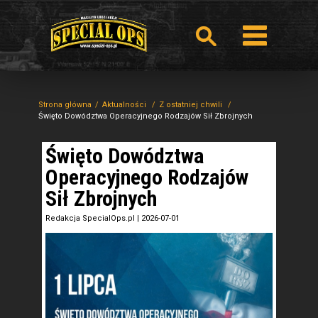
Strona główna
Aktualności
Z ostatniej chwili
Święto Dowództwa Operacyjnego Rodzajów Sił Zbrojnych
Święto Dowództwa
Operacyjnego Rodzajów
Sił Zbrojnych
Redakcja SpecialOps.pl
|
2026-07-01