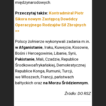
międzynarodowych.
Przeczytaj także:
Kontradmirał Piotr
Sikora nowym Zastępcą Dowódcy
Operacyjnego Rodzajów Sił Zbrojnych
>>
Polscy żołnierze wykonywali zadania m.in
.
w Afganistanie
, Iraku, Kuwejcie, Kosowie,
Bośni i Hercegowinie, Libanie, Syrii,
Pakistanie
, Mali, Czadzie, Republice
Środkowoafrykańskiej, Demokratycznej
Republice Konga, Rumunii, Turcji,
we Włoszech, Francji, państwach
bałtyckich oraz
na Morzu Śródziemnym.
Źródło: DO RSZ