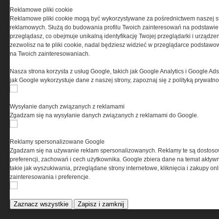
Reklamowe pliki cookie
Reklamowe pliki cookie mogą być wykorzystywane za pośrednictwem naszej s
reklamowych. Służą do budowania profilu Twoich zainteresowań na podstawie i
przeglądasz, co obejmuje unikalną identyfikację Twojej przeglądarki i urządze
zezwolisz na te pliki cookie, nadal będziesz widzieć w przeglądarce podstawow
na Twoich zainteresowaniach.
Nasza strona korzysta z usług Google, takich jak Google Analytics i Google Ads
jak Google wykorzystuje dane z naszej strony, zapoznaj się z polityką prywatn
Wysyłanie danych związanych z reklamami
Zgadzam się na wysyłanie danych związanych z reklamami do Google.
Reklamy spersonalizowane Google
Zgadzam się na używanie reklam spersonalizowanych. Reklamy te są dostos
O NAS
preferencji, zachowań i cech użytkownika. Google zbiera dane na temat aktywn
takie jak wyszukiwania, przeglądane strony internetowe, kliknięcia i zakupy onl
zainteresowania i preferencje.
Codzienne źródło informacji o taktyce, szkoleniu,
misjach bojowych, uzbrojeniu, umundurowaniu
i wyposażeniu jednostek specjalnych w kraju i na świecie.
Zaznacz wszystkie
Zapisz i zamknij