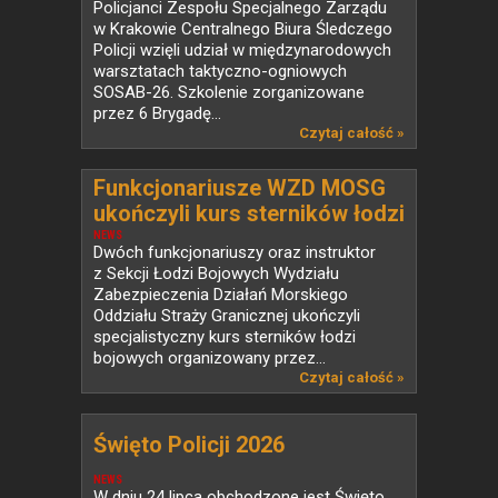
Policjanci Zespołu Specjalnego Zarządu
w Krakowie Centralnego Biura Śledczego
Policji wzięli udział w międzynarodowych
warsztatach taktyczno-ogniowych
SOSAB-26. Szkolenie zorganizowane
przez 6 Brygadę...
Czytaj całość »
Funkcjonariusze WZD MOSG
ukończyli kurs sterników łodzi
bojowych
NEWS
Dwóch funkcjonariuszy oraz instruktor
z Sekcji Łodzi Bojowych Wydziału
Zabezpieczenia Działań Morskiego
Oddziału Straży Granicznej ukończyli
specjalistyczny kurs sterników łodzi
bojowych organizowany przez...
Czytaj całość »
Święto Policji 2026
NEWS
W dniu 24 lipca obchodzone jest Święto