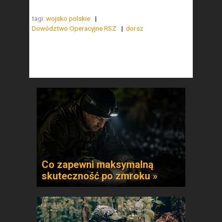
tagi:
wojsko polskie
Dowództwo Operacyjne RSZ
dorsz
Co zapewni maksymalną
skuteczność po zmroku »