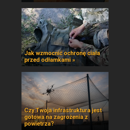
Jak wzmocnić ochronę ciała
przed odłamkami »
Czy Twoja infrastruktura jest
gotowa na zagrożenia z
powietrza?