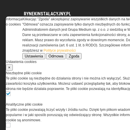
RYNEKINSTALACYJNY.PL
Informacja
Klikacjąc "Zgoda" akceptujesz zapisywanie wszystkich danych na tw
o cookies
"Odmowa" oznacza zapisywanie tylko danych niezbędnych do funkcj
Przeciwpożarowe instalacje
Administratorem danych jest Grupa Medium sp. z o.o. z siedzibą w 
wodociągowe – stan prawny
Dane są przetwarzane w celu zapewnienia funkcjonalności strony, a
Zapotrzebowanie na moc
reklam. Masz prawo do wycofania zgody w dowolnym momencie. Da
cieplną i energię użytkową do
realizxacji zamówienia (art. 6 ust. 1 lit. b RODO). Szczegółowe inf
podgrzania ciepłej wody
znajdziesz w
Polityce prywatności
użytkowej
Ustawienia
Odmowa
Zgoda
Pomieszczenia kotłowni
Ustawienia cookies
gazowych
×
Niezbędne pliki cookie
Te pliki cookie są niezbędne do działania strony i nie można ich wyłączyć. Słu
zawartości koszyka użytkownika. Możesz ustawić przeglądarkę tak, aby blokował
ELEKTRO.INFO
strona nie będzie działała poprawnie. Te pliki cookie pozwalają na identyfika
WAGO 221 - teraz również w
Analityczne pliki cookie
wersji 6 mm²
Te pliki cookie pozwalają liczyć wizyty i źródła ruchu. Dzięki tym plikom wiadom
Dlaczego warto wybrać
popularne i w jaki sposób poruszają się odwiedzający stronę. Wszystkie inform
ogrzewanie...
cookie są anonimowe.
Jak wybrać lampy wiszące do
domu?