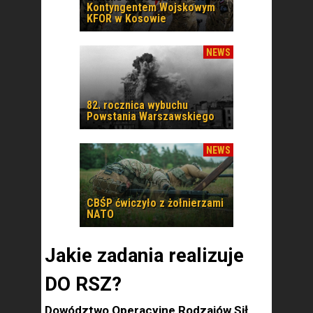
Kontyngentem Wojskowym
KFOR w Kosowie
NEWS
82. rocznica wybuchu
Powstania Warszawskiego
NEWS
CBŚP ćwiczyło z żołnierzami
NATO
Jakie zadania realizuje
DO RSZ?
Dowództwo Operacyjne Rodzajów Sił