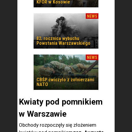
KFOR w Kosowie
NEWS
82. rocznica wybuchu
Powstania Warszawskiego
NEWS
CBŚP ćwiczyło z żołnierzami
NATO
Kwiaty pod pomnikiem
w Warszawie
Obchody rozpoczęły się złożeniem