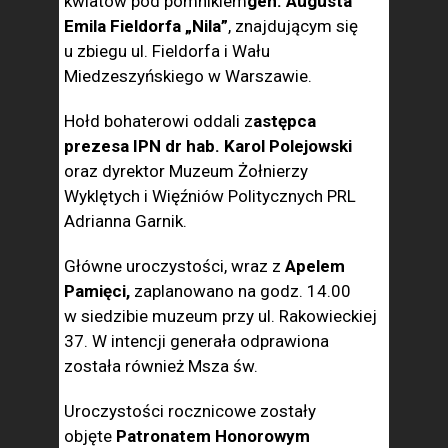
kwiatów pod pomnikiem
gen. Augusta
Emila Fieldorfa „Nila”
, znajdującym się
u zbiegu ul. Fieldorfa i Wału
Miedzeszyńskiego w Warszawie.
Hołd bohaterowi oddali z
astępca
prezesa IPN dr hab. Karol Polejowski
oraz dyrektor Muzeum Żołnierzy
Wyklętych i Więźniów Politycznych PRL
Adrianna Garnik.
Główne uroczystości, wraz z
Apelem
Pamięci,
zaplanowano na godz. 14.00
w siedzibie muzeum przy ul. Rakowieckiej
37. W intencji generała odprawiona
została również Msza św.
Uroczystości rocznicowe zostały
objęte
Patronatem Honorowym