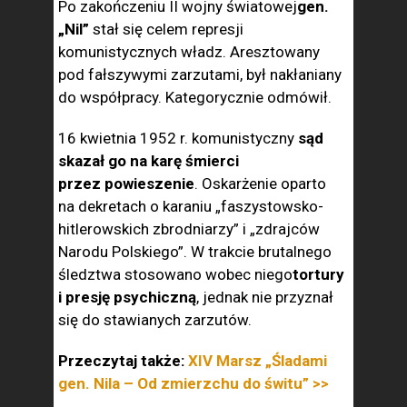
Po zakończeniu II wojny światowej
gen.
„Nil”
stał się celem represji
komunistycznych władz. Aresztowany
pod fałszywymi zarzutami, był nakłaniany
do współpracy. Kategorycznie odmówił.
16 kwietnia 1952 r. komunistyczny
sąd
skazał go na karę śmierci
przez powieszenie
. Oskarżenie oparto
na dekretach o karaniu „faszystowsko-
hitlerowskich zbrodniarzy” i „zdrajców
Narodu Polskiego”. W trakcie brutalnego
śledztwa stosowano wobec niego
tortury
i presję psychiczną
, jednak nie przyznał
się do stawianych zarzutów.
Przeczytaj także:
XIV Marsz „Śladami
gen. Nila – Od zmierzchu do świtu” >>