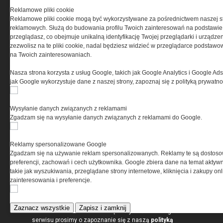
z zaakceptowaniem warunków ustanowionych
Reklamowe pliki cookie
przez Grupa MEDIUM Spółka z ograniczoną
Reklamowe pliki cookie mogą być wykorzystywane za pośrednictwem naszej s
odpowiedzialnością Spółka komandytowa, nr KRS:
reklamowych. Służą do budowania profilu Twoich zainteresowań na podstawie i
0000537655, NIP 1132860378, REGON 146393437
przeglądasz, co obejmuje unikalną identyfikację Twojej przeglądarki i urządze
(zwana dalej Grupa MEDIUM) w postaci Regulaminu.
zezwolisz na te pliki cookie, nadal będziesz widzieć w przeglądarce podstawow
na Twoich zainteresowaniach.
Przeczytaj regulamin
Nasza strona korzysta z usług Google, takich jak Google Analytics i Google Ads
jak Google wykorzystuje dane z naszej strony, zapoznaj się z polityką prywatn
Wysyłanie danych związanych z reklamami
PRYWATNOŚĆ
Zgadzam się na wysyłanie danych związanych z reklamami do Google.
Ta witryna wykorzystuje pliki cookies do przechowywania
Reklamy spersonalizowane Google
informacji na Twoim komputerze. Pliki cookies stosujemy
Zgadzam się na używanie reklam spersonalizowanych. Reklamy te są dostos
w celu świadczenia usług na najwyższym poziomie,
preferencji, zachowań i cech użytkownika. Google zbiera dane na temat aktywn
w tym w sposób dostosowany do indywidualnych potrzeb.
takie jak wyszukiwania, przeglądane strony internetowe, kliknięcia i zakupy onl
Korzystanie z witryny bez zmiany ustawień dotyczących
zainteresowania i preferencje.
cookies oznacza, że będą one zamieszczane w Twoim
urządzeniu końcowym. W każdym momencie możesz
dokonać zmiany ustawień przeglądarki dotyczących
Zaznacz wszystkie
Zapisz i zamknij
cookies. Nim Państwo zaczną korzystać z naszego
serwisu prosimy o zapoznanie się z naszą
polityką