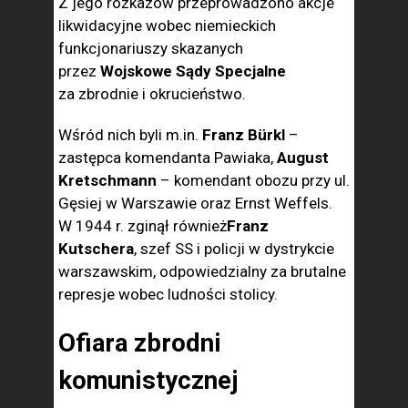
Z jego rozkazów przeprowadzono akcje
likwidacyjne wobec niemieckich
funkcjonariuszy skazanych
przez
Wojskowe Sądy Specjalne
za zbrodnie i okrucieństwo.
Wśród nich byli m.in.
Franz Bürkl
–
zastępca komendanta Pawiaka,
August
Kretschmann
– komendant obozu przy ul.
Gęsiej w Warszawie oraz Ernst Weffels.
W 1944 r. zginął również
Franz
Kutschera
, szef SS i policji w dystrykcie
warszawskim, odpowiedzialny za brutalne
represje wobec ludności stolicy.
Ofiara zbrodni
komunistycznej