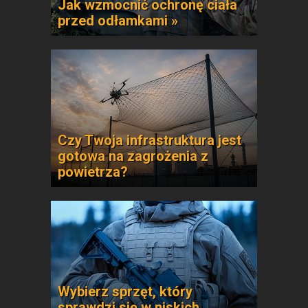
Jak wzmocnić ochronę ciała
przed odłamkami »
Czy Twoja infrastruktura jest
gotowa na zagrożenia z
powietrza?
Wybierz sprzęt, który
sprawdzi się w niskich