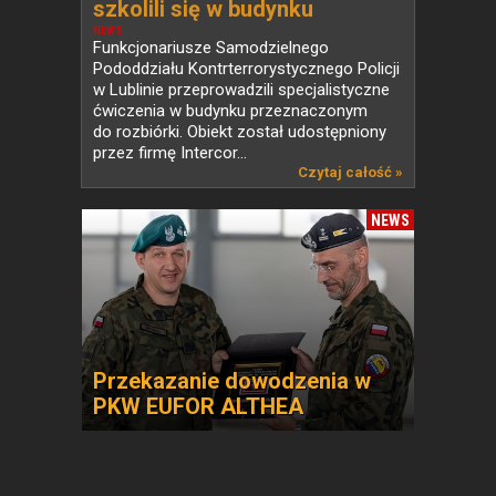
szkolili się w budynku
przeznaczonym do rozbiórki
NEWS
Funkcjonariusze Samodzielnego
Pododdziału Kontrterrorystycznego Policji
w Lublinie przeprowadzili specjalistyczne
ćwiczenia w budynku przeznaczonym
do rozbiórki. Obiekt został udostępniony
przez firmę Intercor...
Czytaj całość »
NEWS
Przekazanie dowodzenia w
PKW EUFOR ALTHEA