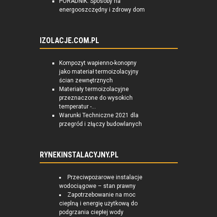
PORADNIK: Sposoby na
energooszczędny i zdrowy dom
IZOLACJE.COM.PL
Kompozyt wapienno-konopny
jako materiał termoizolacyjny
ścian zewnętrznych
Materiały termoizolacyjne
przeznaczone do wysokich
temperatur -...
Warunki Techniczne 2021 dla
przegród i złączy budowlanych
RYNEKINSTALACYJNY.PL
Przeciwpożarowe instalacje
wodociągowe – stan prawny
Zapotrzebowanie na moc
cieplną i energię użytkową do
podgrzania ciepłej wody