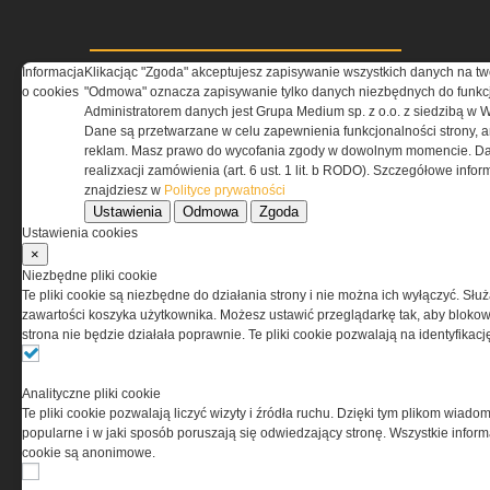
Informacja
Klikacjąc "Zgoda" akceptujesz zapisywanie wszystkich danych na tw
o cookies
"Odmowa" oznacza zapisywanie tylko danych niezbędnych do funkcj
Administratorem danych jest Grupa Medium sp. z o.o. z siedzibą w 
Dane są przetwarzane w celu zapewnienia funkcjonalności strony, a
O NAS
reklam. Masz prawo do wycofania zgody w dowolnym momencie. Da
realizxacji zamówienia (art. 6 ust. 1 lit. b RODO). Szczegółowe inf
znajdziesz w
Polityce prywatności
Codzienne źródło informacji o taktyce, szkoleniu,
Ustawienia
Odmowa
Zgoda
misjach bojowych, uzbrojeniu, umundurowaniu
Ustawienia cookies
i wyposażeniu jednostek specjalnych w kraju i na świecie.
×
Niezbędne pliki cookie
Te pliki cookie są niezbędne do działania strony i nie można ich wyłączyć. Słu
zawartości koszyka użytkownika. Możesz ustawić przeglądarkę tak, aby blokował
strona nie będzie działała poprawnie. Te pliki cookie pozwalają na identyfika
REGULAMIN
Analityczne pliki cookie
Regulamin określa zasady korzystania z portalu
Te pliki cookie pozwalają liczyć wizyty i źródła ruchu. Dzięki tym plikom wiadom
www.special-ops.pl
popularne i w jaki sposób poruszają się odwiedzający stronę. Wszystkie inform
cookie są anonimowe.
Korzystanie z portalu jest równoznaczne