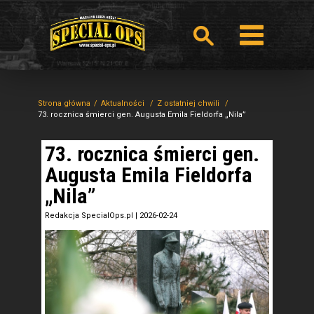
Strona główna
Aktualności
Z ostatniej chwili
73. rocznica śmierci gen. Augusta Emila Fieldorfa „Nila”
73. rocznica śmierci gen.
Augusta Emila Fieldorfa
„Nila”
Redakcja SpecialOps.pl
|
2026-02-24