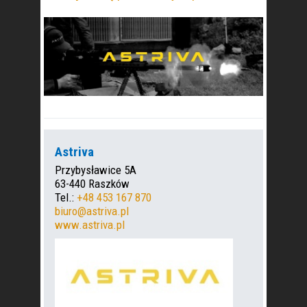
Astriva
Przybysławice 5A
63-440 Raszków
Tel.:
+48 453 167 870
biuro@astriva.pl
www.astriva.pl