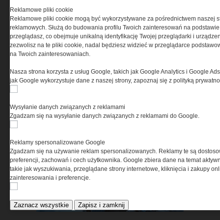
Reklamowe pliki cookie
Reklamowe pliki cookie mogą być wykorzystywane za pośrednictwem naszej s
reklamowych. Służą do budowania profilu Twoich zainteresowań na podstawie i
przeglądasz, co obejmuje unikalną identyfikację Twojej przeglądarki i urządze
zezwolisz na te pliki cookie, nadal będziesz widzieć w przeglądarce podstawow
na Twoich zainteresowaniach.
Czy Twoja infrastruktura jest
Nasza strona korzysta z usług Google, takich jak Google Analytics i Google Ads
gotowa na zagrożenia z
jak Google wykorzystuje dane z naszej strony, zapoznaj się z polityką prywatn
powietrza?
Wysyłanie danych związanych z reklamami
Zgadzam się na wysyłanie danych związanych z reklamami do Google.
Reklamy spersonalizowane Google
Zgadzam się na używanie reklam spersonalizowanych. Reklamy te są dostos
preferencji, zachowań i cech użytkownika. Google zbiera dane na temat aktywn
takie jak wyszukiwania, przeglądane strony internetowe, kliknięcia i zakupy onl
Wybierz sprzęt, który
zainteresowania i preferencje.
sprawdzi się w niskich
temperaturach »
Zaznacz wszystkie
Zapisz i zamknij