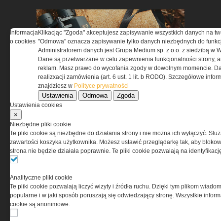
Informacja
Klikacjąc "Zgoda" akceptujesz zapisywanie wszystkich danych na tw
o cookies
"Odmowa" oznacza zapisywanie tylko danych niezbędnych do funkcj
Administratorem danych jest Grupa Medium sp. z o.o. z siedzibą w 
Dane są przetwarzane w celu zapewnienia funkcjonalności strony, a
reklam. Masz prawo do wycofania zgody w dowolnym momencie. Da
realizxacji zamówienia (art. 6 ust. 1 lit. b RODO). Szczegółowe inf
Dobierz sprzęt do reszty
znajdziesz w
Polityce prywatności
ekwipunku »
Ustawienia
Odmowa
Zgoda
Ustawienia cookies
×
Niezbędne pliki cookie
Te pliki cookie są niezbędne do działania strony i nie można ich wyłączyć. Słu
zawartości koszyka użytkownika. Możesz ustawić przeglądarkę tak, aby blokował
strona nie będzie działała poprawnie. Te pliki cookie pozwalają na identyfika
Analityczne pliki cookie
Te pliki cookie pozwalają liczyć wizyty i źródła ruchu. Dzięki tym plikom wiadom
Jak wzmocnić ochronę ciała
popularne i w jaki sposób poruszają się odwiedzający stronę. Wszystkie inform
przed odłamkami »
cookie są anonimowe.