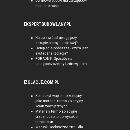
Darmowe ebooki dla zarządców
nieruchomości
EKSPERTBUDOWLANY.PL
Na co zwrócić uwagę przy
zakupie bramy garażowej?
Ocieplenie poddasza - czym jest
skuteczna izolacja?
PORADNIK: Sposoby na
energooszczędny i zdrowy dom
IZOLACJE.COM.PL
Kompozyt wapienno-konopny
jako materiał termoizolacyjny
ścian zewnętrznych
Materiały termoizolacyjne
przeznaczone do wysokich
temperatur -...
Warunki Techniczne 2021 dla