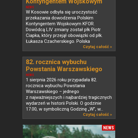
Kontyngentem Wojskowym
KFOR w Kosowie
NEWS
W Kosowie odbyła się uroczystość
przekazania dowodzenia Polskim
Kontyngentem Wojskowym KFOR.
Dowódcą LIV zmiany został płk Piotr
Ciapka, który przejął obowiązki od płk.
Łukasza Czacherskiego. Polska
od ponad...
Czytaj całość »
82. rocznica wybuchu
Powstania Warszawskiego
NEWS
1 sierpnia 2026 roku przypadała 82.
rocznica wybuchu Powstania
Warszawskiego – jednego
z najważniejszych i najbardziej tragicznych
wydarzeń w historii Polski. O godzinie
17.00, w symboliczną Godzinę „W”, w...
Czytaj całość »
NEWS