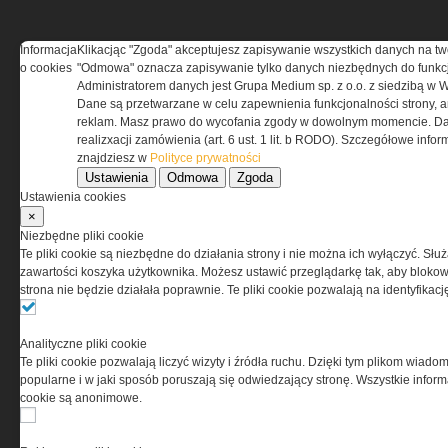
Informacja
Klikacjąc "Zgoda" akceptujesz zapisywanie wszystkich danych na tw
o cookies
"Odmowa" oznacza zapisywanie tylko danych niezbędnych do funkcj
REGULAMIN
Administratorem danych jest Grupa Medium sp. z o.o. z siedzibą w 
Dane są przetwarzane w celu zapewnienia funkcjonalności strony, a
Regulamin określa zasady korzystania z portalu
reklam. Masz prawo do wycofania zgody w dowolnym momencie. Da
www.special-ops.pl
realizxacji zamówienia (art. 6 ust. 1 lit. b RODO). Szczegółowe inf
znajdziesz w
Polityce prywatności
Ustawienia
Odmowa
Zgoda
Korzystanie z portalu jest równoznaczne
Ustawienia cookies
z zaakceptowaniem warunków ustanowionych
×
przez Grupa MEDIUM Spółka z ograniczoną
Niezbędne pliki cookie
odpowiedzialnością Spółka komandytowa, nr KRS:
Te pliki cookie są niezbędne do działania strony i nie można ich wyłączyć. Słu
0000537655, NIP 1132860378, REGON 146393437
zawartości koszyka użytkownika. Możesz ustawić przeglądarkę tak, aby blokował
(zwana dalej Grupa MEDIUM) w postaci Regulaminu.
strona nie będzie działała poprawnie. Te pliki cookie pozwalają na identyfika
Przeczytaj regulamin
Analityczne pliki cookie
Te pliki cookie pozwalają liczyć wizyty i źródła ruchu. Dzięki tym plikom wiadom
popularne i w jaki sposób poruszają się odwiedzający stronę. Wszystkie inform
cookie są anonimowe.
PRYWATNOŚĆ