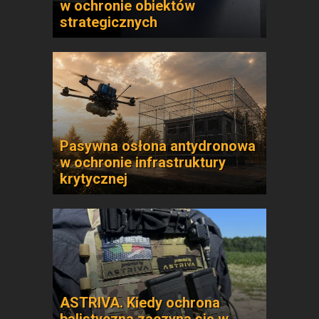
w ochronie obiektów
strategicznych
Pasywna osłona antydronowa
w ochronie infrastruktury
krytycznej
ASTRIVA. Kiedy ochrona