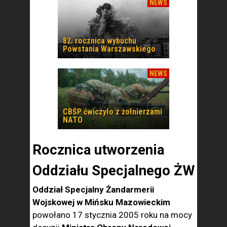
NEWS
82. rocznica wybuchu
Powstania Warszawskiego
NEWS
CBŚP ćwiczyło z żołnierzami
NATO
Rocznica utworzenia
Oddziału Specjalnego ŻW
Oddział Specjalny Żandarmerii
Wojskowej w Mińsku Mazowieckim
powołano 17 stycznia 2005 roku na mocy