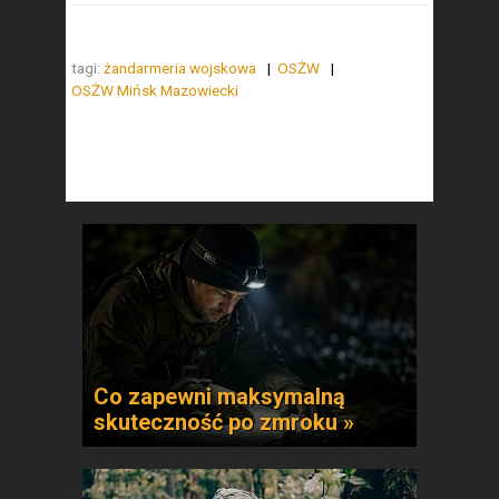
tagi:
żandarmeria wojskowa
OSŻW
OSŻW Mińsk Mazowiecki
Co zapewni maksymalną
skuteczność po zmroku »