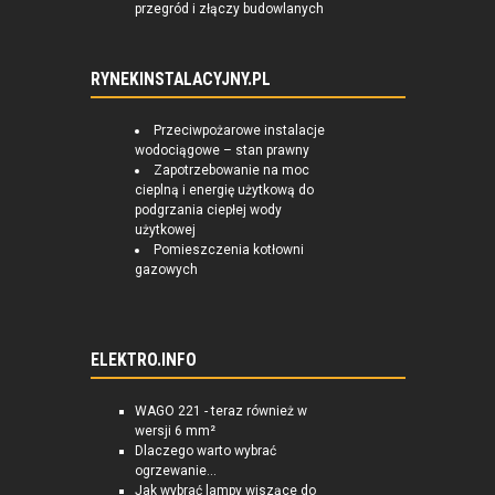
przegród i złączy budowlanych
RYNEKINSTALACYJNY.PL
Przeciwpożarowe instalacje
wodociągowe – stan prawny
Zapotrzebowanie na moc
cieplną i energię użytkową do
podgrzania ciepłej wody
użytkowej
Pomieszczenia kotłowni
gazowych
ELEKTRO.INFO
WAGO 221 - teraz również w
wersji 6 mm²
Dlaczego warto wybrać
ogrzewanie...
Jak wybrać lampy wiszące do