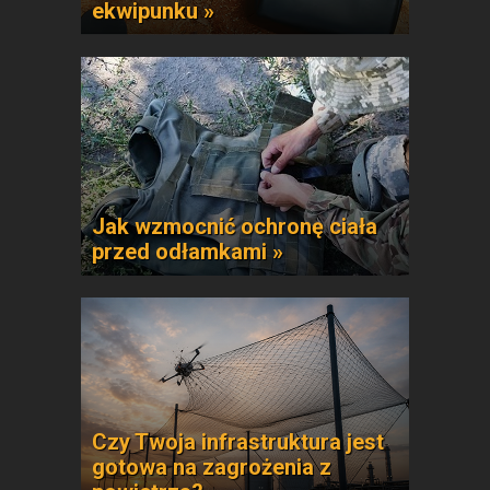
ekwipunku »
Jak wzmocnić ochronę ciała
przed odłamkami »
Czy Twoja infrastruktura jest
gotowa na zagrożenia z