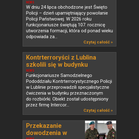
NEWS
W dniu 24 lipca obchodzone jest Święto
Policji – dzień upamiętniający powołanie
Policji Państwowej. W 2026 roku
funkcjonariusze świętują 107. rocznicę
utworzenia formacji, która od ponad wieku
odpowiada za...
Czytaj całość »
Kontrterroryści z Lublina
szkolili się w budynku
przeznaczonym do rozbiórki
NEWS
Funkcjonariusze Samodzielnego
Pododdziału Kontrterrorystycznego Policji
w Lublinie przeprowadzili specjalistyczne
ćwiczenia w budynku przeznaczonym
do rozbiórki. Obiekt został udostępniony
przez firmę Intercor...
Czytaj całość »
Przekazanie
dowodzenia w
NEWS