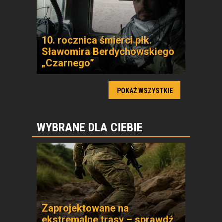
10. rocznica śmierci płk.
Sławomira Berdychowskiego
„Czarnego”
POKAŻ WSZYSTKIE
WYBRANE DLA CIEBIE
Zaprojektowane na
ekstremalne trasy – sprawdź