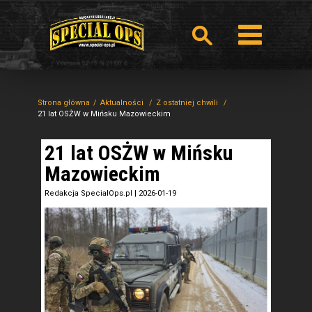
Strona główna
Aktualności
Z ostatniej chwili
21 lat OSŻW w Mińsku Mazowieckim
21 lat OSŻW w Mińsku
Mazowieckim
Redakcja SpecialOps.pl
|
2026-01-19