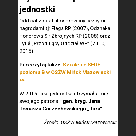
jednostki
Oddział został uhonorowany licznymi
nagrodami tj:
Flaga RP (2007),
Odznaka
Honorowa Sił Zbrojnych RP (2008) oraz
Tytuł „Przodujący Oddział WP” (2010,
2015).
Przeczytaj także:
Szkolenie SERE
poziomu B w OSŻW Mińsk Mazowiecki
>>
W 2015 roku jednostka otrzymała imię
swojego patrona –
gen. bryg. Jana
Tomasza Gorzechowskiego „Jura”.
Źródło: OSŻW Mińsk Mazowiecki