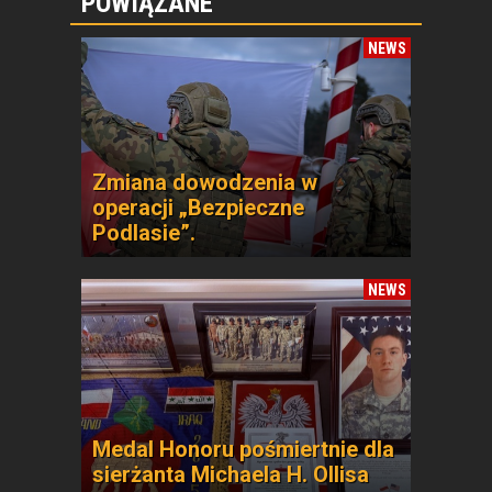
POWIĄZANE
NEWS
Zmiana dowodzenia w
operacji „Bezpieczne
Podlasie”.
NEWS
Medal Honoru pośmiertnie dla
sierżanta Michaela H. Ollisa