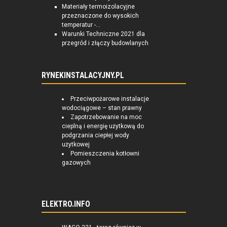
Materiały termoizolacyjne
przeznaczone do wysokich
temperatur -...
Warunki Techniczne 2021 dla
przegród i złączy budowlanych
RYNEKINSTALACYJNY.PL
Przeciwpożarowe instalacje
wodociągowe – stan prawny
Zapotrzebowanie na moc
cieplną i energię użytkową do
podgrzania ciepłej wody
użytkowej
Pomieszczenia kotłowni
gazowych
ELEKTRO.INFO