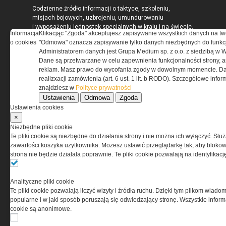
Codzienne źródło informacji o taktyce, szkoleniu,
misjach bojowych, uzbrojeniu, umundurowaniu
i wyposażeniu jednostek specjalnych w kraju i na świecie.
Informacja
Klikacjąc "Zgoda" akceptujesz zapisywanie wszystkich danych na tw
o cookies
"Odmowa" oznacza zapisywanie tylko danych niezbędnych do funkcj
Administratorem danych jest Grupa Medium sp. z o.o. z siedzibą w 
Dane są przetwarzane w celu zapewnienia funkcjonalności strony, a
reklam. Masz prawo do wycofania zgody w dowolnym momencie. Da
REGULAMIN
realizxacji zamówienia (art. 6 ust. 1 lit. b RODO). Szczegółowe inf
znajdziesz w
Polityce prywatności
Ustawienia
Odmowa
Zgoda
Regulamin określa zasady korzystania z portalu
Ustawienia cookies
www.special-ops.pl
×
Niezbędne pliki cookie
Korzystanie z portalu jest równoznaczne
Te pliki cookie są niezbędne do działania strony i nie można ich wyłączyć. Słu
z zaakceptowaniem warunków ustanowionych
zawartości koszyka użytkownika. Możesz ustawić przeglądarkę tak, aby blokował
przez Grupa MEDIUM Spółka z ograniczoną
strona nie będzie działała poprawnie. Te pliki cookie pozwalają na identyfika
odpowiedzialnością Spółka komandytowa, nr KRS:
0000537655, NIP 1132860378, REGON 146393437
(zwana dalej Grupa MEDIUM) w postaci Regulaminu.
Analityczne pliki cookie
Te pliki cookie pozwalają liczyć wizyty i źródła ruchu. Dzięki tym plikom wiadom
popularne i w jaki sposób poruszają się odwiedzający stronę. Wszystkie inform
Przeczytaj regulamin
cookie są anonimowe.