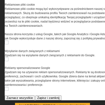
Reklamowe pliki cookie
Reklamowe pliki cookie mogą być wykorzystywane za pośrednictwem naszej s
reklamowych. Służą do budowania profilu Twoich zainteresowań na podstawie i
PRYWATNOŚĆ
przeglądasz, co obejmuje unikalną identyfikację Twojej przeglądarki i urządze
zezwolisz na te pliki cookie, nadal będziesz widzieć w przeglądarce podstawow
Ta witryna wykorzystuje pliki cookies do przechowywania
na Twoich zainteresowaniach.
informacji na Twoim komputerze. Pliki cookies stosujemy
w celu świadczenia usług na najwyższym poziomie,
Nasza strona korzysta z usług Google, takich jak Google Analytics i Google Ads
w tym w sposób dostosowany do indywidualnych potrzeb.
jak Google wykorzystuje dane z naszej strony, zapoznaj się z polityką prywatn
Korzystanie z witryny bez zmiany ustawień dotyczących
cookies oznacza, że będą one zamieszczane w Twoim
urządzeniu końcowym. W każdym momencie możesz
Wysyłanie danych związanych z reklamami
dokonać zmiany ustawień przeglądarki dotyczących
Zgadzam się na wysyłanie danych związanych z reklamami do Google.
cookies. Nim Państwo zaczną korzystać z naszego
serwisu prosimy o zapoznanie się z naszą
polityką
prywatności
oraz
informacją o cookies
.
Reklamy spersonalizowane Google
Zgadzam się na używanie reklam spersonalizowanych. Reklamy te są dostos
preferencji, zachowań i cech użytkownika. Google zbiera dane na temat aktywn
takie jak wyszukiwania, przeglądane strony internetowe, kliknięcia i zakupy onl
zainteresowania i preferencje.
Zaznacz wszystkie
Zapisz i zamknij