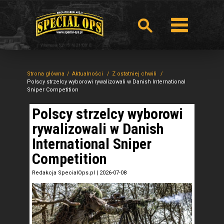
Strona główna
Aktualności
Z ostatniej chwili
Polscy strzelcy wyborowi rywalizowali w Danish International
Sniper Competition
Polscy strzelcy wyborowi
rywalizowali w Danish
International Sniper
Competition
Redakcja SpecialOps.pl
|
2026-07-08