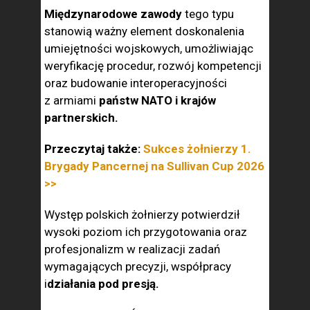
Międzynarodowe zawody
tego typu
stanowią ważny element doskonalenia
umiejętności wojskowych, umożliwiając
weryfikację procedur, rozwój kompetencji
oraz budowanie interoperacyjności
z armiami
państw NATO i krajów
partnerskich.
Przeczytaj także:
Sukces żołnierzy 1.
Brygady Pancernej na Sullivan Cup 2026
>>
Występ polskich żołnierzy potwierdził
wysoki poziom ich przygotowania oraz
profesjonalizm w realizacji zadań
wymagających precyzji, współpracy
i
działania pod presją.