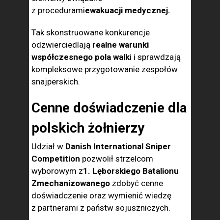
z procedurami
ewakuacji medycznej.
Tak skonstruowane konkurencje
odzwierciedlają
realne warunki
współczesnego pola walk
i i sprawdzają
kompleksowe przygotowanie zespołów
snajperskich.
Cenne doświadczenie dla
polskich żołnierzy
Udział w
Danish International Sniper
Competition
pozwolił strzelcom
wyborowym z
1. Lęborskiego Batalionu
Zmechanizowanego
zdobyć cenne
doświadczenie oraz wymienić wiedzę
z partnerami z państw sojuszniczych.