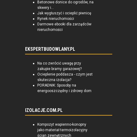
Betonowe donice do ogrodów, na
skwery i...
Jak wygłuszyć i ocieplić piwnicę
Rynek nieruchomości
Darmowe ebooki dla zarządców
nieruchomości
EKSPERTBUDOWLANY.PL
Na co zwrócić uwagę przy
zakupie bramy garażowej?
Ocieplenie poddasza - czym jest
skuteczna izolacja?
PORADNIK: Sposoby na
energooszczędny i zdrowy dom
IZOLACJE.COM.PL
Kompozyt wapienno-konopny
jako materiał termoizolacyjny
ścian zewnętrznych