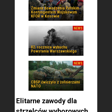
Zmiana dowodzenia Polskim
Kontyngentem Wojskowym
KFOR w Kosowie
NEWS
82. rocznica wybuchu
Powstania Warszawskiego
NEWS
CBŚP ćwiczyło z żołnierzami
NATO
Elitarne zawody dla
strzelców wyborowych