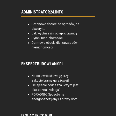
ADMINISTRATOR24.INFO
Betonowe donice do ogrodów, na
skwery i...
Jak wygłuszyć i ocieplić piwnicę
Rynek nieruchomości
Darmowe ebooki dla zarządców
nieruchomości
EKSPERTBUDOWLANY.PL
Na co zwrócić uwagę przy
zakupie bramy garażowej?
Ocieplenie poddasza - czym jest
skuteczna izolacja?
PORADNIK: Sposoby na
energooszczędny i zdrowy dom
IZOLACJE.COM.PL