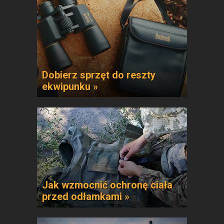
Dobierz sprzęt do reszty
ekwipunku »
Jak wzmocnić ochronę ciała
przed odłamkami »