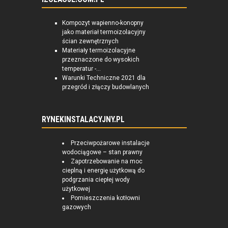
Kompozyt wapienno-konopny
jako materiał termoizolacyjny
ścian zewnętrznych
Materiały termoizolacyjne
przeznaczone do wysokich
temperatur -...
Warunki Techniczne 2021 dla
przegród i złączy budowlanych
RYNEKINSTALACYJNY.PL
Przeciwpożarowe instalacje
wodociągowe – stan prawny
Zapotrzebowanie na moc
cieplną i energię użytkową do
podgrzania ciepłej wody
użytkowej
Pomieszczenia kotłowni
gazowych