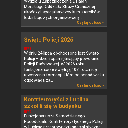
Wydziału Zabezpieczenia Działań
Morskiego Oddziału Straży Granicznej
ukończyli specjalistyczny kurs sterników
łodzi bojowych organizowany...
Czytaj całość »
Święto Policji 2026
NEWS
W dniu 24 lipca obchodzone jest Święto
Policji – dzień upamiętniający powołanie
Policji Państwowej. W 2026 roku
funkcjonariusze świętują 107. rocznicę
utworzenia formacji, która od ponad wieku
odpowiada za...
Czytaj całość »
Kontrterroryści z Lublina
szkolili się w budynku
przeznaczonym do rozbiórki
NEWS
Funkcjonariusze Samodzielnego
Pododdziału Kontrterrorystycznego Policji
w Lublinie przeprowadzili specjalistyczne