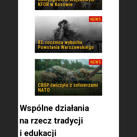
KFOR w Kosowie
NEWS
82. rocznica wybuchu
Powstania Warszawskiego
NEWS
CBŚP ćwiczyło z żołnierzami
NATO
Wspólne działania
na rzecz tradycji
i edukacji