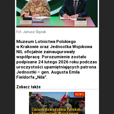
Fot. Janusz Ślęzak
Muzeum Lotnictwa Polskiego
w Krakowie oraz Jednostka Wojskowa
NIL oficjalnie zainaugurowały
współpracę. Porozumienie zostało
podpisane 24 lutego 2026 roku podczas
uroczystości upamiętniających patrona
Jednostki – gen. Augusta Emila
Fieldorfa „Nila”.
Zobacz także
NEWS
Zmiana dowodzenia Polskim
Kontyngentem Wojskowym