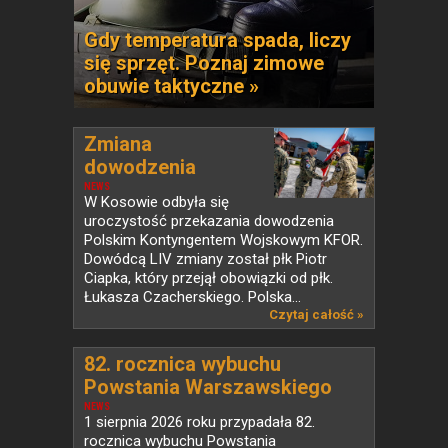
Gdy temperatura spada, liczy
się sprzęt. Poznaj zimowe
obuwie taktyczne »
Zmiana
dowodzenia
Polskim...
NEWS
W Kosowie odbyła się
uroczystość przekazania dowodzenia
Polskim Kontyngentem Wojskowym KFOR.
Dowódcą LIV zmiany został płk Piotr
Ciapka, który przejął obowiązki od płk.
Łukasza Czacherskiego. Polska...
Czytaj całość »
82. rocznica wybuchu
Powstania Warszawskiego
NEWS
1 sierpnia 2026 roku przypadała 82.
rocznica wybuchu Powstania