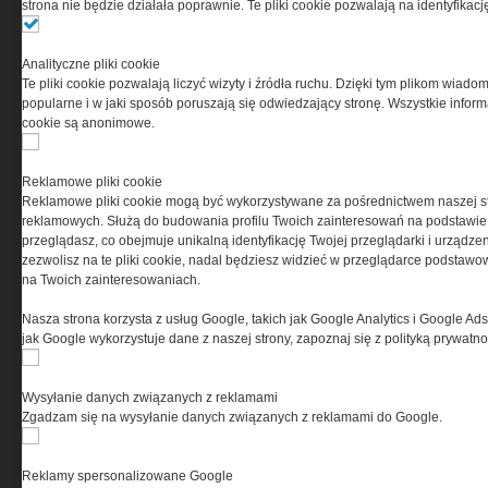
strona nie będzie działała poprawnie. Te pliki cookie pozwalają na identyfika
Przeczytaj regulamin
Analityczne pliki cookie
Te pliki cookie pozwalają liczyć wizyty i źródła ruchu. Dzięki tym plikom wiadom
popularne i w jaki sposób poruszają się odwiedzający stronę. Wszystkie inform
cookie są anonimowe.
PRYWATNOŚĆ
Reklamowe pliki cookie
Reklamowe pliki cookie mogą być wykorzystywane za pośrednictwem naszej s
Ta witryna wykorzystuje pliki cookies do przechowywania
reklamowych. Służą do budowania profilu Twoich zainteresowań na podstawie i
informacji na Twoim komputerze. Pliki cookies stosujemy
przeglądasz, co obejmuje unikalną identyfikację Twojej przeglądarki i urządze
w celu świadczenia usług na najwyższym poziomie,
zezwolisz na te pliki cookie, nadal będziesz widzieć w przeglądarce podstawow
w tym w sposób dostosowany do indywidualnych potrzeb.
na Twoich zainteresowaniach.
Korzystanie z witryny bez zmiany ustawień dotyczących
cookies oznacza, że będą one zamieszczane w Twoim
Nasza strona korzysta z usług Google, takich jak Google Analytics i Google Ads
urządzeniu końcowym. W każdym momencie możesz
jak Google wykorzystuje dane z naszej strony, zapoznaj się z polityką prywatn
dokonać zmiany ustawień przeglądarki dotyczących
cookies. Nim Państwo zaczną korzystać z naszego
serwisu prosimy o zapoznanie się z naszą
polityką
Wysyłanie danych związanych z reklamami
prywatności
oraz
informacją o cookies
.
Zgadzam się na wysyłanie danych związanych z reklamami do Google.
Reklamy spersonalizowane Google