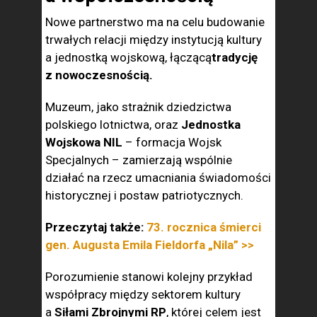
Nowe partnerstwo ma na celu budowanie
trwałych relacji między instytucją kultury
a jednostką wojskową, łączącą
tradycję
z nowoczesnością.
Muzeum, jako strażnik dziedzictwa
polskiego lotnictwa, oraz
Jednostka
Wojskowa NIL
– formacja Wojsk
Specjalnych – zamierzają wspólnie
działać na rzecz umacniania świadomości
historycznej i postaw patriotycznych.
Przeczytaj także:
73. rocznica śmierci
gen. Augusta Emila Fieldorfa „Nila” >>
Porozumienie stanowi kolejny przykład
współpracy między sektorem kultury
a
Siłami Zbrojnymi RP
, której celem jest