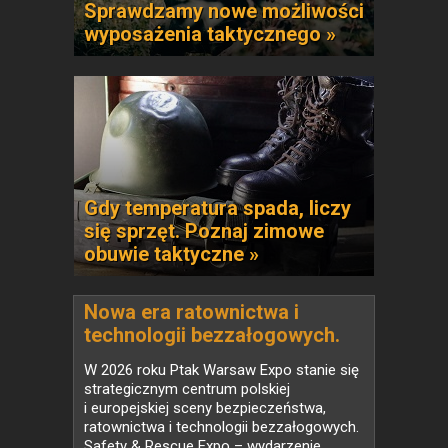
Sprawdzamy nowe możliwości
wyposażenia taktycznego »
Gdy temperatura spada, liczy
się sprzęt. Poznaj zimowe
obuwie taktyczne »
Nowa era ratownictwa i
technologii bezzałogowych.
Safety & Rescue Expo 2026 i
W 2026 roku Ptak Warsaw Expo stanie się
Drone World Expo łączą siły w
strategicznym centrum polskiej
jednym miejscu
i europejskiej sceny bezpieczeństwa,
ratownictwa i technologii bezzałogowych.
Safety & Rescue Expo – wydarzenie