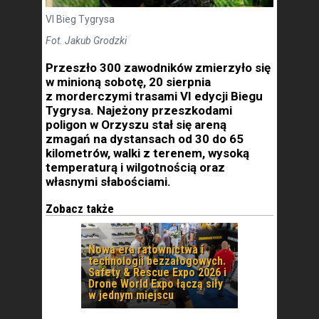
VI Bieg Tygrysa
Fot. Jakub Grodzki
Przeszło 300 zawodników zmierzyło się
w minioną sobotę, 20 sierpnia
z morderczymi trasami VI edycji Biegu
Tygrysa. Najeżony przeszkodami
poligon w Orzyszu stał się areną
zmagań na dystansach od 30 do 65
kilometrów, walki z terenem, wysoką
temperaturą i wilgotnością oraz
własnymi słabościami.
Zobacz także
Nowa era ratownictwa i
technologii bezzałogowych.
Safety & Rescue Expo 2026 i
Drone World Expo łączą siły
w jednym miejscu