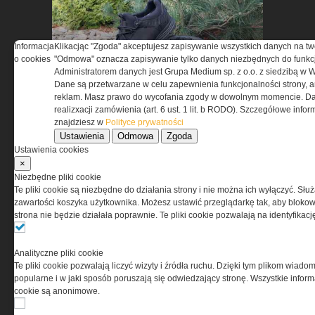
Informacja
Klikacjąc "Zgoda" akceptujesz zapisywanie wszystkich danych na tw
o cookies
"Odmowa" oznacza zapisywanie tylko danych niezbędnych do funkcj
Administratorem danych jest Grupa Medium sp. z o.o. z siedzibą w 
Test obuwia taktycznego
Dane są przetwarzane w celu zapewnienia funkcjonalności strony, a
BOSP Taras Low
reklam. Masz prawo do wycofania zgody w dowolnym momencie. Da
realizxacji zamówienia (art. 6 ust. 1 lit. b RODO). Szczegółowe inf
znajdziesz w
Polityce prywatności
Ustawienia
Odmowa
Zgoda
Ustawienia cookies
×
Niezbędne pliki cookie
Te pliki cookie są niezbędne do działania strony i nie można ich wyłączyć. Słu
zawartości koszyka użytkownika. Możesz ustawić przeglądarkę tak, aby blokował
strona nie będzie działała poprawnie. Te pliki cookie pozwalają na identyfika
Synology Surveillance Station
w ochronie obiektów
strategicznych
Analityczne pliki cookie
Te pliki cookie pozwalają liczyć wizyty i źródła ruchu. Dzięki tym plikom wiadom
popularne i w jaki sposób poruszają się odwiedzający stronę. Wszystkie inform
cookie są anonimowe.