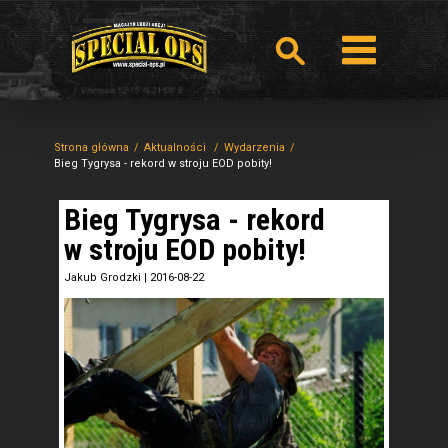
Strona główna
Aktualności
Wydarzenia
Bieg Tygrysa - rekord w stroju EOD pobity!
Bieg Tygrysa - rekord
w stroju EOD pobity!
Jakub Grodzki
|
2016-08-22