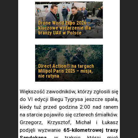
Drone World Expo 2026 –
kluczowe wydarzenie dla
branży UAV w Polsce
Direct Action® na targach
Milipol Paris 2025 – misja,
nie rutyna
Większość zawodników, którzy zgłosili się
do VI edycji Biegu Tygrysa jeszcze spała,
kiedy tuż przed godzina 2:00 nad ranem
na starcie pojawiło się czterech śmiałków.
Grzegorz, Krzysztof, Michał i Łukasz
podjęli wyzwanie
65-kilometrowej trasy
Sandokana
, w trakcie której mieli