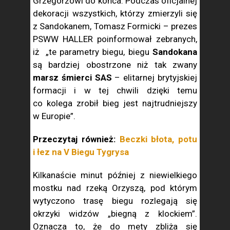
Grzegorzowi do końca. Podczas oficjalnej
dekoracji wszystkich, którzy zmierzyli się
z Sandokanem, Tomasz Formicki – prezes
PSWW HALLER poinformował zebranych,
iż „te parametry biegu, biegu
Sandokana
są bardziej obostrzone niż tak zwany
marsz śmierci SAS
– elitarnej brytyjskiej
formacji i w tej chwili dzięki temu
co kolega zrobił bieg jest najtrudniejszy
w Europie”.
Przeczytaj również:
Beczki błota, potu
i łez na V Biegu Tygrysa
Kilkanaście minut później z niewielkiego
mostku nad rzeką Orzyszą, pod którym
wytyczono trasę biegu rozlegają się
okrzyki widzów „biegną z klockiem”.
Oznacza to, że do mety zbliża się