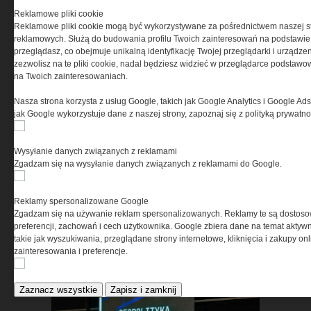
Reklamowe pliki cookie
Reklamowe pliki cookie mogą być wykorzystywane za pośrednictwem naszej s
reklamowych. Służą do budowania profilu Twoich zainteresowań na podstawie i
przeglądasz, co obejmuje unikalną identyfikację Twojej przeglądarki i urządze
Pasywna osłona antydronowa
zezwolisz na te pliki cookie, nadal będziesz widzieć w przeglądarce podstawow
w ochronie infrastruktury
na Twoich zainteresowaniach.
krytycznej
Nasza strona korzysta z usług Google, takich jak Google Analytics i Google Ads
jak Google wykorzystuje dane z naszej strony, zapoznaj się z polityką prywatn
Wysyłanie danych związanych z reklamami
Zgadzam się na wysyłanie danych związanych z reklamami do Google.
Reklamy spersonalizowane Google
ASTRIVA. Kiedy ochrona
Zgadzam się na używanie reklam spersonalizowanych. Reklamy te są dostos
preferencji, zachowań i cech użytkownika. Google zbiera dane na temat aktywn
balistyczna zaczyna się w
takie jak wyszukiwania, przeglądane strony internetowe, kliknięcia i zakupy onl
laboratorium
zainteresowania i preferencje.
Zaznacz wszystkie
Zapisz i zamknij