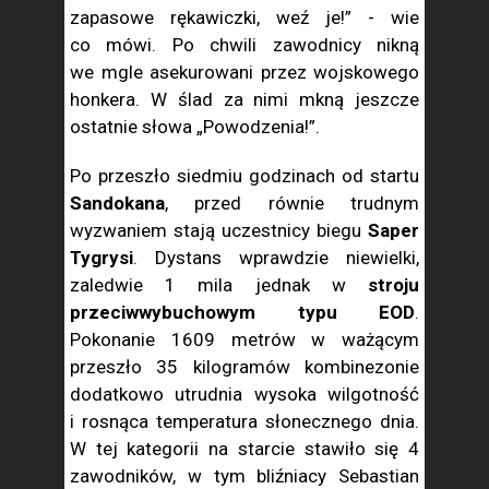
zapasowe rękawiczki, weź je!” - wie
co mówi. Po chwili zawodnicy nikną
we mgle asekurowani przez wojskowego
honkera. W ślad za nimi mkną jeszcze
ostatnie słowa „Powodzenia!”.
Po przeszło siedmiu godzinach od startu
Sandokana
, przed równie trudnym
wyzwaniem stają uczestnicy biegu
Saper
Tygrysi
. Dystans wprawdzie niewielki,
zaledwie 1 mila jednak w
stroju
przeciwwybuchowym typu EOD
.
Pokonanie 1609 metrów w ważącym
przeszło 35 kilogramów kombinezonie
dodatkowo utrudnia wysoka wilgotność
i rosnąca temperatura słonecznego dnia.
W tej kategorii na starcie stawiło się 4
zawodników, w tym bliźniacy Sebastian