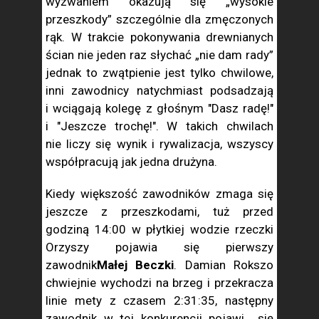
wyzwaniem okazują się „wysokie
przeszkody” szczególnie dla zmęczonych
rąk. W trakcie pokonywania drewnianych
ścian nie jeden raz słychać „nie dam rady”
jednak to zwątpienie jest tylko chwilowe,
inni zawodnicy natychmiast podsadzają
i wciągają kolegę z głośnym "Dasz radę!"
i "Jeszcze trochę!". W takich chwilach
nie liczy się wynik i rywalizacja, wszyscy
współpracują jak jedna drużyna.
Kiedy większość zawodników zmaga się
jeszcze z przeszkodami, tuż przed
godziną 14:00 w płytkiej wodzie rzeczki
Orzyszy pojawia się pierwszy
zawodnik
Małej Beczki
. Damian Rokszo
chwiejnie wychodzi na brzeg i przekracza
linie mety z czasem 2:31:35, następny
zawodnik w tej konkurencji pojawi się