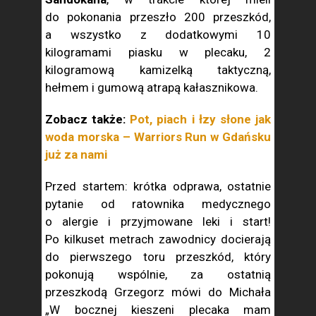
do pokonania przeszło 200 przeszkód,
a wszystko z dodatkowymi 10
kilogramami piasku w plecaku, 2
kilogramową kamizelką taktyczną,
hełmem i gumową atrapą kałasznikowa.
Zobacz także:
Pot, piach i łzy słone jak
woda morska – Warriors Run w Gdańsku
już za nami
Przed startem: krótka odprawa, ostatnie
pytanie od ratownika medycznego
o alergie i przyjmowane leki i start!
Po kilkuset metrach zawodnicy docierają
do pierwszego toru przeszkód, który
pokonują wspólnie, za ostatnią
przeszkodą Grzegorz mówi do Michała
„W bocznej kieszeni plecaka mam