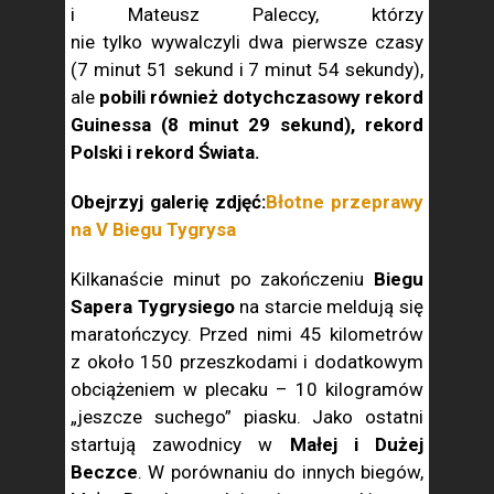
i Mateusz Paleccy, którzy
nie tylko wywalczyli dwa pierwsze czasy
(7 minut 51 sekund i 7 minut 54 sekundy),
ale
pobili również dotychczasowy rekord
Guinessa (8 minut 29 sekund), rekord
Polski i rekord Świata.
Obejrzyj galerię zdjęć:
Błotne przeprawy
na V Biegu Tygrysa
Kilkanaście minut po zakończeniu
Biegu
Sapera Tygrysiego
na starcie meldują się
maratończycy. Przed nimi 45 kilometrów
z około 150 przeszkodami i dodatkowym
obciążeniem w plecaku – 10 kilogramów
„jeszcze suchego” piasku. Jako ostatni
startują zawodnicy w
Małej i Dużej
Beczce
. W porównaniu do innych biegów,