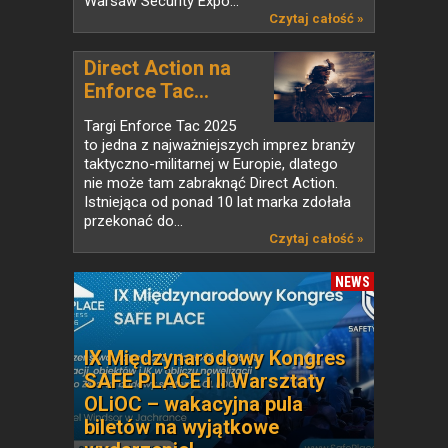
Warsaw Security Expo...
Czytaj całość »
Direct Action na
Enforce Tac...
Targi Enforce Tac 2025
to jedna z najważniejszych imprez branży
taktyczno-militarnej w Europie, dlatego
nie może tam zabraknąć Direct Action.
Istniejąca od ponad 10 lat marka zdołała
przekonać do...
Czytaj całość »
NEWS
IX Międzynarodowy Kongres
SAFE PLACE i II Warsztaty
OLiOC – wakacyjna pula
biletów na wyjątkowe