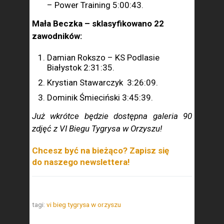
– Power Training 5:00:43.
Mała Beczka – sklasyfikowano 22
zawodników:
Damian Rokszo – KS Podlasie
Białystok 2:31:35.
Krystian Stawarczyk 3:26:09.
Dominik Śmieciński 3:45:39.
Już wkrótce będzie dostępna galeria 90
zdjęć z VI Biegu Tygrysa w Orzyszu!
Chcesz być na bieżąco? Zapisz się
do naszego newslettera!
tagi:
vi bieg tygrysa w orzyszu