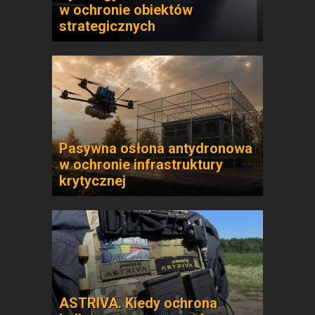
w ochronie obiektów
strategicznych
Pasywna osłona antydronowa
w ochronie infrastruktury
krytycznej
ASTRIVA. Kiedy ochrona