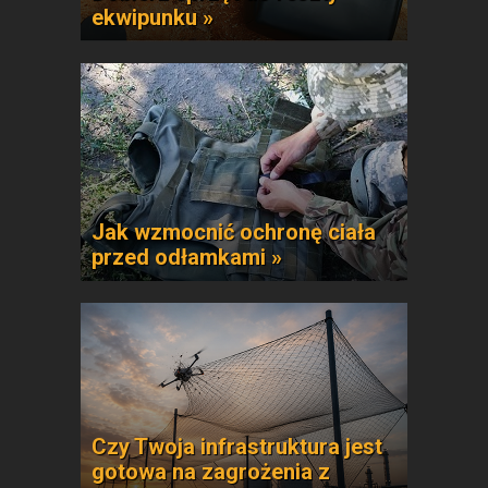
ekwipunku »
Jak wzmocnić ochronę ciała
przed odłamkami »
Czy Twoja infrastruktura jest
gotowa na zagrożenia z