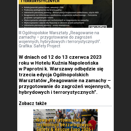
III Ogólnopolskie Warsztaty „Reagowanie na
zamachy – przygotowanie do zagrożeń
wojennych, hybrydowych i terrorystycznych”.
Grafika: Safety Project
W dniach od 12 do 13 czerwca 2023
roku w Hotelu Kuźnia Napoleońska
w Paprotni k. Warszawy odbędzie się
trzecia edycja Ogólnopolskich
Warsztatów „Reagowanie na zamachy –
przygotowanie do zagrożeń wojennych,
hybrydowych i terrorystycznych”.
Zobacz także
Nowa era ratownictwa i
technologii bezzałogowych.
Safety & Rescue Expo 2026 i