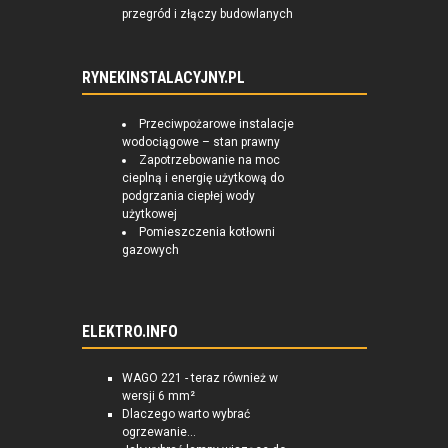
przegród i złączy budowlanych
RYNEKINSTALACYJNY.PL
Przeciwpożarowe instalacje
wodociągowe – stan prawny
Zapotrzebowanie na moc
cieplną i energię użytkową do
podgrzania ciepłej wody
użytkowej
Pomieszczenia kotłowni
gazowych
ELEKTRO.INFO
WAGO 221 - teraz również w
wersji 6 mm²
Dlaczego warto wybrać
ogrzewanie...