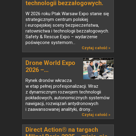
technologii bezzałogowych.
Safety & Rescue Expo 2026 i
W 2026 roku Ptak Warsaw Expo stanie się
Drone World Expo łączą siły w
strategicznym centrum polskiej
jednym miejscu
i europejskiej sceny bezpieczeństwa,
ratownictwa i technologii bezzałogowych.
Safety & Rescue Expo – wydarzenie
poświęcone systemom...
Czytaj całość »
Drone World Expo
2026 –...
Rynek dronów wkracza
w etap pełnej profesjonalizacji. Wraz
z dynamicznym rozwojem technologii
pokładowych, autonomicznych systemów
nawigacji, rozwiązań antydronowych
i zaawansowanej analityki, drony...
Czytaj całość »
Direct Action® na targach