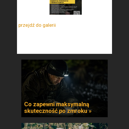
przejdź do galerii
Co zapewni maksymalną
skuteczność po zmroku »