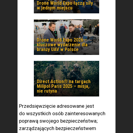
Drone World Expo łączą siły
w jednym miejscu
Drone World Expo 2026 –
kluczowe wydarzenie dla
branży UAV w Polsce
Direct Action® na targach
Milipol Paris 2025 – misja,
nie rutyna
Przedsięwzięcie adresowane jest
do wszystkich osób zainteresowanych
poprawą swojego bezpieczeństwa;
zarządzających bezpieczeństwem