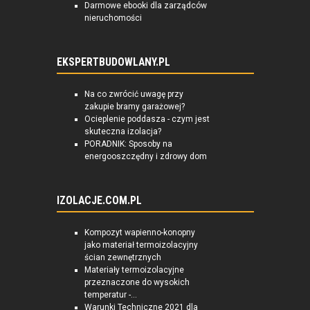
Darmowe ebooki dla zarządców
nieruchomości
EKSPERTBUDOWLANY.PL
Na co zwrócić uwagę przy
zakupie bramy garażowej?
Ocieplenie poddasza - czym jest
skuteczna izolacja?
PORADNIK: Sposoby na
energooszczędny i zdrowy dom
IZOLACJE.COM.PL
Kompozyt wapienno-konopny
jako materiał termoizolacyjny
ścian zewnętrznych
Materiały termoizolacyjne
przeznaczone do wysokich
temperatur -...
Warunki Techniczne 2021 dla