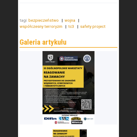
tagi:
bezpieczeństwo
wojna
współczesny terroryzm
tc3
safety project