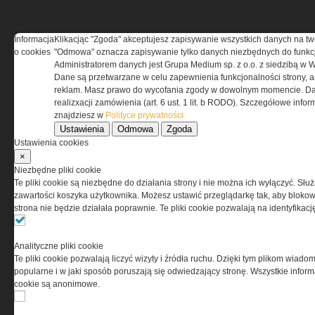
Informacja
Klikacjąc "Zgoda" akceptujesz zapisywanie wszystkich danych na tw
o cookies
"Odmowa" oznacza zapisywanie tylko danych niezbędnych do funkcj
REGULAMIN
Administratorem danych jest Grupa Medium sp. z o.o. z siedzibą w 
Dane są przetwarzane w celu zapewnienia funkcjonalności strony, a
Regulamin określa zasady korzystania z portalu
reklam. Masz prawo do wycofania zgody w dowolnym momencie. Da
www.special-ops.pl
realizxacji zamówienia (art. 6 ust. 1 lit. b RODO). Szczegółowe inf
znajdziesz w
Polityce prywatności
Ustawienia
Odmowa
Zgoda
Korzystanie z portalu jest równoznaczne
Ustawienia cookies
z zaakceptowaniem warunków ustanowionych
×
przez Grupa MEDIUM Spółka z ograniczoną
Niezbędne pliki cookie
odpowiedzialnością Spółka komandytowa, nr KRS:
Te pliki cookie są niezbędne do działania strony i nie można ich wyłączyć. Słu
0000537655, NIP 1132860378, REGON 146393437
zawartości koszyka użytkownika. Możesz ustawić przeglądarkę tak, aby blokował
(zwana dalej Grupa MEDIUM) w postaci Regulaminu.
strona nie będzie działała poprawnie. Te pliki cookie pozwalają na identyfika
Przeczytaj regulamin
Analityczne pliki cookie
Te pliki cookie pozwalają liczyć wizyty i źródła ruchu. Dzięki tym plikom wiadom
popularne i w jaki sposób poruszają się odwiedzający stronę. Wszystkie inform
cookie są anonimowe.
PRYWATNOŚĆ