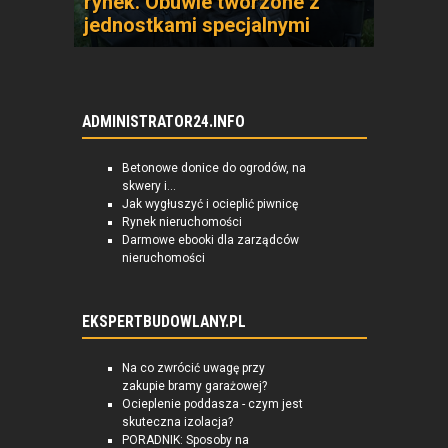
rynek. Obuwie tworzone z
jednostkami specjalnymi
ADMINISTRATOR24.INFO
Betonowe donice do ogrodów, na
skwery i...
Jak wygłuszyć i ocieplić piwnicę
Rynek nieruchomości
Darmowe ebooki dla zarządców
nieruchomości
EKSPERTBUDOWLANY.PL
Na co zwrócić uwagę przy
zakupie bramy garażowej?
Ocieplenie poddasza - czym jest
skuteczna izolacja?
PORADNIK: Sposoby na