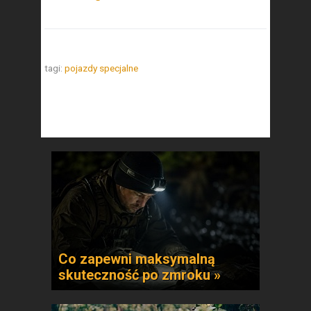
tagi:
pojazdy specjalne
Co zapewni maksymalną
skuteczność po zmroku »