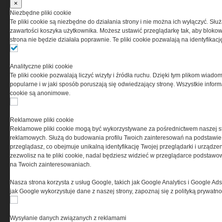
z zaakceptowaniem warunków ustanowionych
×
przez Grupa MEDIUM Spółka z ograniczoną
Niezbędne pliki cookie
odpowiedzialnością Spółka komandytowa, nr KRS:
Te pliki cookie są niezbędne do działania strony i nie można ich wyłączyć. Słu
0000537655, NIP 1132860378, REGON 146393437
zawartości koszyka użytkownika. Możesz ustawić przeglądarkę tak, aby blokował
(zwana dalej Grupa MEDIUM) w postaci Regulaminu.
strona nie będzie działała poprawnie. Te pliki cookie pozwalają na identyfika
Przeczytaj regulamin
Analityczne pliki cookie
Te pliki cookie pozwalają liczyć wizyty i źródła ruchu. Dzięki tym plikom wiadom
popularne i w jaki sposób poruszają się odwiedzający stronę. Wszystkie inform
cookie są anonimowe.
PRYWATNOŚĆ
Reklamowe pliki cookie
Reklamowe pliki cookie mogą być wykorzystywane za pośrednictwem naszej s
Ta witryna wykorzystuje pliki cookies do przechowywania
reklamowych. Służą do budowania profilu Twoich zainteresowań na podstawie i
informacji na Twoim komputerze. Pliki cookies stosujemy
przeglądasz, co obejmuje unikalną identyfikację Twojej przeglądarki i urządze
w celu świadczenia usług na najwyższym poziomie,
zezwolisz na te pliki cookie, nadal będziesz widzieć w przeglądarce podstawow
w tym w sposób dostosowany do indywidualnych potrzeb.
na Twoich zainteresowaniach.
Korzystanie z witryny bez zmiany ustawień dotyczących
cookies oznacza, że będą one zamieszczane w Twoim
Nasza strona korzysta z usług Google, takich jak Google Analytics i Google Ads
urządzeniu końcowym. W każdym momencie możesz
jak Google wykorzystuje dane z naszej strony, zapoznaj się z polityką prywatn
dokonać zmiany ustawień przeglądarki dotyczących
cookies. Nim Państwo zaczną korzystać z naszego
serwisu prosimy o zapoznanie się z naszą
polityką
Wysyłanie danych związanych z reklamami