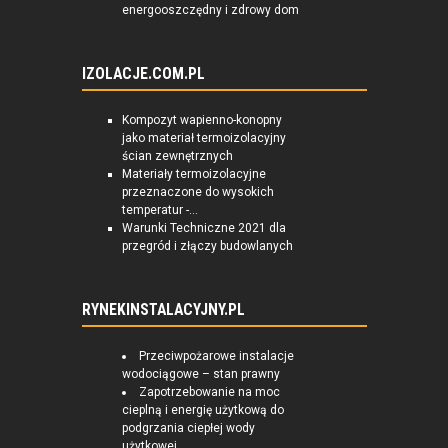
energooszczędny i zdrowy dom
IZOLACJE.COM.PL
Kompozyt wapienno-konopny
jako materiał termoizolacyjny
ścian zewnętrznych
Materiały termoizolacyjne
przeznaczone do wysokich
temperatur -...
Warunki Techniczne 2021 dla
przegród i złączy budowlanych
RYNEKINSTALACYJNY.PL
Przeciwpożarowe instalacje
wodociągowe – stan prawny
Zapotrzebowanie na moc
cieplną i energię użytkową do
podgrzania ciepłej wody
użytkowej