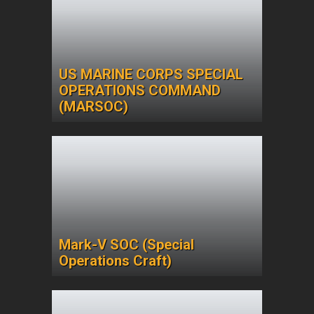
US MARINE CORPS SPECIAL
OPERATIONS COMMAND
(MARSOC)
Mark-V SOC (Special
Operations Craft)