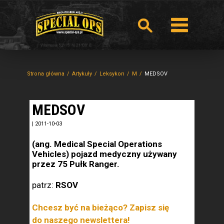
Strona główna
Artykuły
Leksykon
M
MEDSOV
MEDSOV
|
2011-10-03
(ang. Medical Special Operations
Vehicles) pojazd medyczny używany
przez 75 Pułk Ranger.
patrz:
RSOV
Chcesz być na bieżąco? Zapisz się
do naszego newslettera!