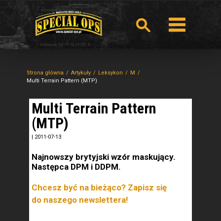
Strona główna
Artykuły
Leksykon
M
Multi Terrain Pattern (MTP)
Multi Terrain Pattern
(MTP)
|
2011-07-13
Najnowszy brytyjski wzór maskujący.
Następca DPM i DDPM.
Chcesz być na bieżąco? Zapisz się
do naszego newslettera!