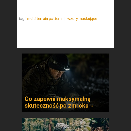
tagi:
multi terrain pattern
wzory maskujące
Co zapewni maksymalną
skuteczność po zmroku »