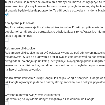
odpowiedzialnością Spółka komandytowa, nr KRS:
Te pliki cookie są niezbędne do działania strony i nie można ich wyłączyć. Słu
0000537655, NIP 1132860378, REGON 146393437
zawartości koszyka użytkownika. Możesz ustawić przeglądarkę tak, aby blokował
(zwana dalej Grupa MEDIUM) w postaci Regulaminu.
strona nie będzie działała poprawnie. Te pliki cookie pozwalają na identyfika
Przeczytaj regulamin
Analityczne pliki cookie
Te pliki cookie pozwalają liczyć wizyty i źródła ruchu. Dzięki tym plikom wiadom
popularne i w jaki sposób poruszają się odwiedzający stronę. Wszystkie inform
cookie są anonimowe.
PRYWATNOŚĆ
Reklamowe pliki cookie
Reklamowe pliki cookie mogą być wykorzystywane za pośrednictwem naszej s
Ta witryna wykorzystuje pliki cookies do przechowywania
reklamowych. Służą do budowania profilu Twoich zainteresowań na podstawie i
informacji na Twoim komputerze. Pliki cookies stosujemy
przeglądasz, co obejmuje unikalną identyfikację Twojej przeglądarki i urządze
w celu świadczenia usług na najwyższym poziomie,
zezwolisz na te pliki cookie, nadal będziesz widzieć w przeglądarce podstawow
w tym w sposób dostosowany do indywidualnych potrzeb.
na Twoich zainteresowaniach.
Korzystanie z witryny bez zmiany ustawień dotyczących
cookies oznacza, że będą one zamieszczane w Twoim
Nasza strona korzysta z usług Google, takich jak Google Analytics i Google Ads
urządzeniu końcowym. W każdym momencie możesz
jak Google wykorzystuje dane z naszej strony, zapoznaj się z polityką prywatn
dokonać zmiany ustawień przeglądarki dotyczących
cookies. Nim Państwo zaczną korzystać z naszego
serwisu prosimy o zapoznanie się z naszą
polityką
Wysyłanie danych związanych z reklamami
prywatności
oraz
informacją o cookies
.
Zgadzam się na wysyłanie danych związanych z reklamami do Google.