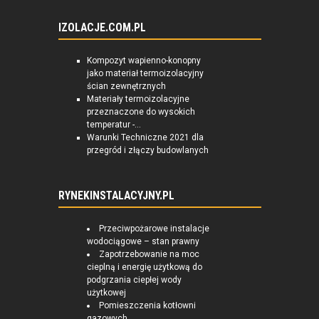
IZOLACJE.COM.PL
Kompozyt wapienno-konopny
jako materiał termoizolacyjny
ścian zewnętrznych
Materiały termoizolacyjne
przeznaczone do wysokich
temperatur -...
Warunki Techniczne 2021 dla
przegród i złączy budowlanych
RYNEKINSTALACYJNY.PL
Przeciwpożarowe instalacje
wodociągowe – stan prawny
Zapotrzebowanie na moc
cieplną i energię użytkową do
podgrzania ciepłej wody
użytkowej
Pomieszczenia kotłowni
gazowych