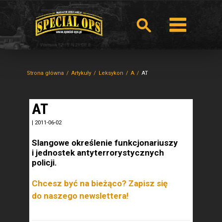
Strona główna
Artykuły
Leksykon
A
AT
AT
|
2011-06-02
Slangowe określenie funkcjonariuszy
i jednostek antyterrorystycznych
policji.
Chcesz być na bieżąco? Zapisz się
do naszego newslettera!