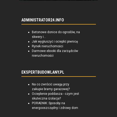
ADMINISTRATOR24.INFO
Betonowe donice do ogrodów, na
skwery i...
Jak wygłuszyć i ocieplić piwnicę
Rynek nieruchomości
Darmowe ebooki dla zarządców
nieruchomości
EKSPERTBUDOWLANY.PL
Na co zwrócić uwagę przy
zakupie bramy garażowej?
Ocieplenie poddasza - czym jest
skuteczna izolacja?
PORADNIK: Sposoby na
energooszczędny i zdrowy dom