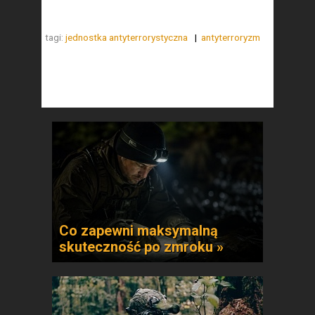
tagi:
jednostka antyterrorystyczna
antyterroryzm
Co zapewni maksymalną
skuteczność po zmroku »