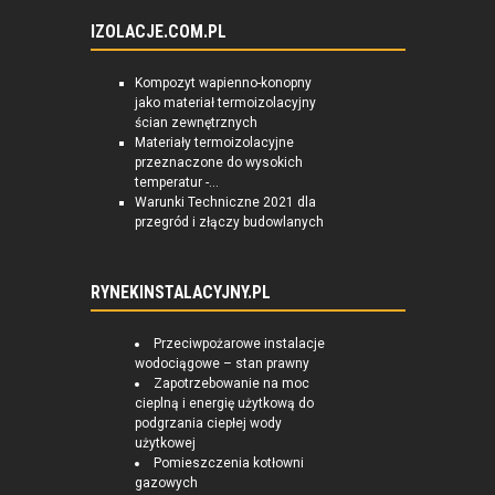
IZOLACJE.COM.PL
Kompozyt wapienno-konopny
jako materiał termoizolacyjny
ścian zewnętrznych
Materiały termoizolacyjne
przeznaczone do wysokich
temperatur -...
Warunki Techniczne 2021 dla
przegród i złączy budowlanych
RYNEKINSTALACYJNY.PL
Przeciwpożarowe instalacje
wodociągowe – stan prawny
Zapotrzebowanie na moc
cieplną i energię użytkową do
podgrzania ciepłej wody
użytkowej
Pomieszczenia kotłowni
gazowych