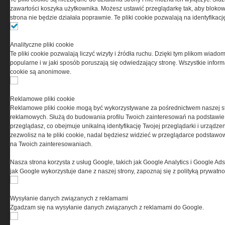
0000537655, NIP 1132860378, REGON 146393437
zawartości koszyka użytkownika. Możesz ustawić przeglądarkę tak, aby blokował
(zwana dalej Grupa MEDIUM) w postaci Regulaminu.
strona nie będzie działała poprawnie. Te pliki cookie pozwalają na identyfika
Przeczytaj regulamin
Analityczne pliki cookie
Te pliki cookie pozwalają liczyć wizyty i źródła ruchu. Dzięki tym plikom wiadom
popularne i w jaki sposób poruszają się odwiedzający stronę. Wszystkie inform
cookie są anonimowe.
PRYWATNOŚĆ
Reklamowe pliki cookie
Reklamowe pliki cookie mogą być wykorzystywane za pośrednictwem naszej s
Ta witryna wykorzystuje pliki cookies do przechowywania
reklamowych. Służą do budowania profilu Twoich zainteresowań na podstawie i
informacji na Twoim komputerze. Pliki cookies stosujemy
przeglądasz, co obejmuje unikalną identyfikację Twojej przeglądarki i urządze
w celu świadczenia usług na najwyższym poziomie,
zezwolisz na te pliki cookie, nadal będziesz widzieć w przeglądarce podstawow
w tym w sposób dostosowany do indywidualnych potrzeb.
na Twoich zainteresowaniach.
Korzystanie z witryny bez zmiany ustawień dotyczących
cookies oznacza, że będą one zamieszczane w Twoim
Nasza strona korzysta z usług Google, takich jak Google Analytics i Google Ads
urządzeniu końcowym. W każdym momencie możesz
jak Google wykorzystuje dane z naszej strony, zapoznaj się z polityką prywatn
dokonać zmiany ustawień przeglądarki dotyczących
cookies. Nim Państwo zaczną korzystać z naszego
serwisu prosimy o zapoznanie się z naszą
polityką
Wysyłanie danych związanych z reklamami
prywatności
oraz
informacją o cookies
.
Zgadzam się na wysyłanie danych związanych z reklamami do Google.