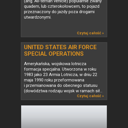
(ang. All-terrian vehicle) popularnie zwany
quadem, lub czterokołowcem, to pojazd
przeznaczony do jazdy poza drogami
utwardzonymi.
Czytaj całość »
UNITED STATES AIR FORCE
SPECIAL OPERATIONS
COMMAND (AFSOC)
Amerykańska, wojskowa lotnicza
formacja specjalna. Utworzona w roku
1983 jako 23 Armia Lotnicza, w dniu 22
maja 1990 roku przeformowana
i przemianowana do obecnego statusu
(dowództwa rodzaju wojsk w ramach sił...
Czytaj całość »