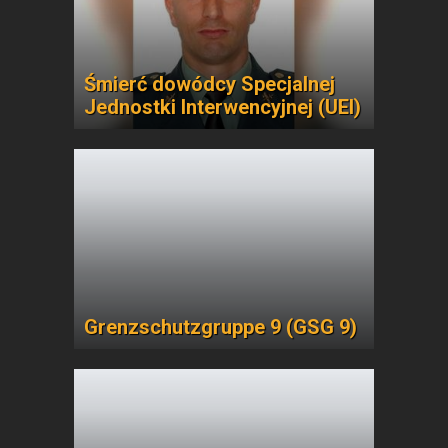
Śmierć dowódcy Specjalnej
Jednostki Interwencyjnej (UEI)
Grenzschutzgruppe 9 (GSG 9)