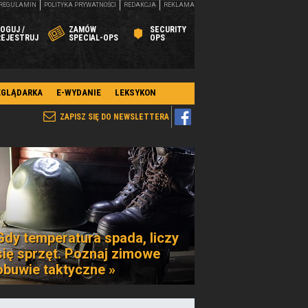
REGULAMIN
POLITYKA PRYWATNOŚCI
REDAKCJA
REKLAMA
OGUJ /
ZAMÓW
SECURITY
REJESTRUJ
SPECIAL-OPS
OPS
EGLĄDARKA
E-WYDANIE
LEKSYKON
ZAPISZ SIĘ DO NEWSLETTERA
Gdy temperatura spada, liczy
się sprzęt. Poznaj zimowe
obuwie taktyczne »