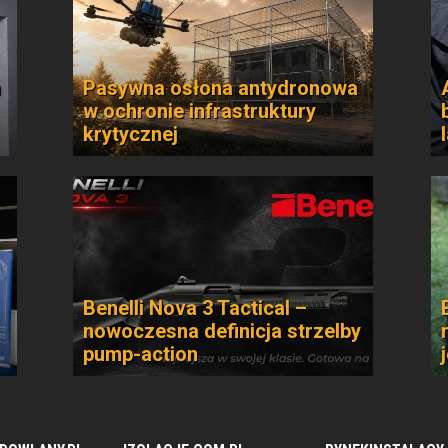
n
Pasywna osłona antydronowa
w ochronie infrastruktury
krytycznej
Benelli Nova 3 Tactical –
nowoczesna definicja strzelby
pump-action