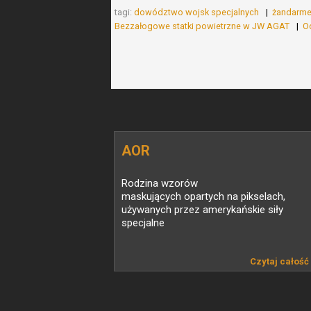
tagi:
dowództwo wojsk specjalnych
żandarme
Bezzałogowe statki powietrzne w JW AGAT
O
AOR
Rodzina wzorów
maskujących opartych na pikselach,
używanych przez amerykańskie siły
specjalne
Czytaj całość