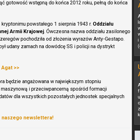
ć gotowość wstępną do końca 2012 roku, pełną do końca
l
kryptonimu powstałego 1 sierpnia 1943 r.
Oddziału
w
nej Armii Krajowej
. Ówczesna nazwa oddziału zasilonego
Szeregów pochodziła od złożenia wyrazów Anty-Gestapo.
(
ył udany zamach na dowódcę SS i policji na dystrykt
W Agat >>
tóra będzie angażowana w największym stopniu
nią maszynową i przeciwpancerną spośród formacji
f
atów dla wszystkich pozostałych jednostek specjalnych
o
z
k
o naszego newslettera!