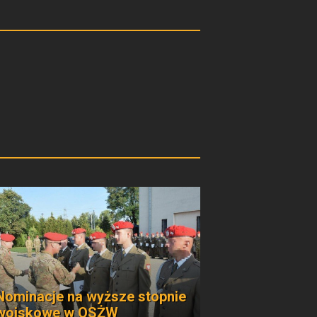
Nominacje na wyższe stopnie
wojskowe w OSŻW