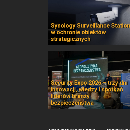
Synology Surveillance Statio
w ochronie obiektów
strategicznych
Security Expo 2026 – trzy dni
innowacji, wiedzy i spotkań
liderów branży
bezpieczeństwa