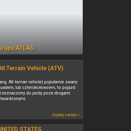
Grupa ATLAS
All Terrain Vehicle (ATV)
ang. All-terrian vehicle) popularnie zwany
quadem, lub czterokołowcem, to pojazd
przeznaczony do jazdy poza drogami
utwardzonymi.
Czytaj całość »
UNITED STATES