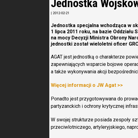
Jednostka Wojsko
|
2012-02-21
Jednostka specjalna wchodząca w sk
1 lipca 2011 roku, na bazie Oddziału
na mocy Decyzji Ministra Obrony Nar
jednostki został wieloletni oficer G
AGAT jest jednostką o charakterze powi
zapewniających wsparcie bojowe operac
a także wykonywania akcji bezpośrednic
Więcej informacji o JW Agat >>
Ponadto jest przygotowywana do prowadz
partyzanckich i ochrony krytycznej infrast
W swojej strukturze posiada zespoły s
przeciwlotniczego, artyleryjskiego, napro