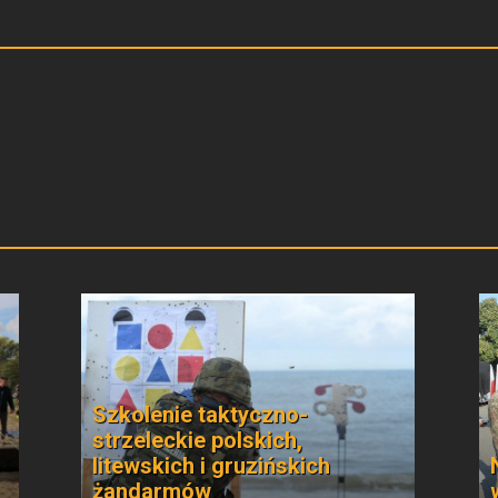
Szkolenie taktyczno-
strzeleckie polskich,
litewskich i gruzińskich
żandarmów