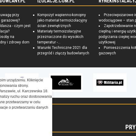
DOWLANY.PL
IZOLACJE.COM.PL
RYNEKINSTALACYJ
 uwagę przy
Kompozyt wapienno-konopny
Przeciwpożarowe i
 garażowej?
jako materiał termoizolacyjny
wodociągowe – stan 
ddasza - czym jest
ścian zewnętrznych
Zapotrzebowanie 
lacja?
Materiały termoizolacyjne
cieplną i energię uży
osoby na
przeznaczone do wysokich
podgrzania ciepłej wo
dny i zdrowy dom
temperatur -...
użytkowej
Warunki Techniczne 2021 dla
Pomieszczenia kot
przegród i złączy budowlanych
gazowych
oim urządzeniu. Kliknięcie
onowania strony.
Warszawie, ul. Karczewska 18.
nalizy ruchu oraz dostosowania
ne przetwarzamy w celu
ormacje o przetwarzaniu danych
REGULAMIN
PRY