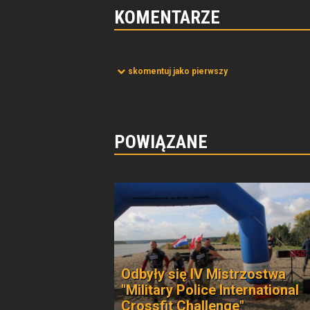
KOMENTARZE
skomentuj jako pierwszy
POWIĄZANE
Odbyły się IV Mistrzostwa
"Military Police International
Crossfit Challenge"