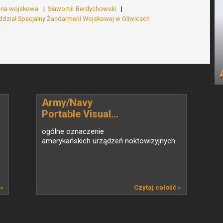
ria wojskowa
Sławomir Berdychowski
ddział Specjalny Żandarmerii Wojskowej w Gliwicach
Army/Navy
Portable Visual...
ogólne oznaczenie
amerykańskich urządzeń noktowizyjnych.
 »
Czytaj całość »