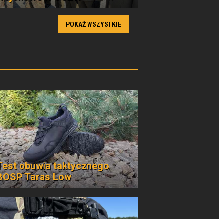
POKAŻ WSZYSTKIE
Test obuwia taktycznego
BOSP Taras Low