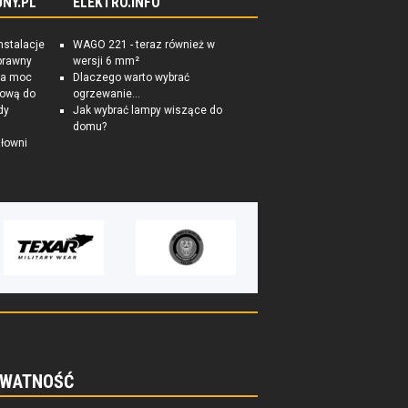
NY.PL
ELEKTRO.INFO
nstalacje
WAGO 221 - teraz również w
prawny
wersji 6 mm²
na moc
Dlaczego warto wybrać
tkową do
ogrzewanie...
dy
Jak wybrać lampy wiszące do
domu?
łowni
WATNOŚĆ