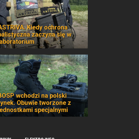
ASTRIVA. Kiedy ochrona
balistyczna zaczyna się w
laboratorium
BOSP wchodzi na polski
rynek. Obuwie tworzone z
jednostkami specjalnymi