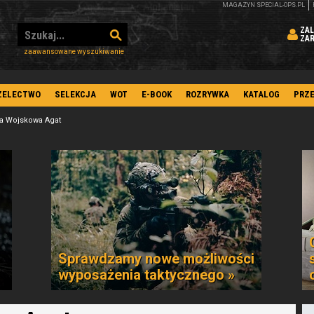
MAGAZYN SPECIAL-OPS.PL
ZAL
ZA
zaawansowane wyszukiwanie
ZELECTWO
SELEKCJA
WOT
E-BOOK
ROZRYWKA
KATALOG
PRZ
a Wojskowa Agat
Sprawdzamy nowe możliwości
wyposażenia taktycznego »