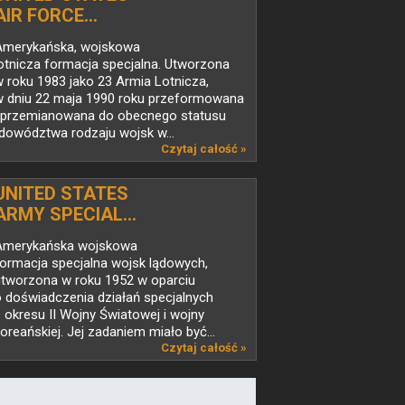
AIR FORCE...
Amerykańska, wojskowa
otnicza formacja specjalna. Utworzona
 roku 1983 jako 23 Armia Lotnicza,
w dniu 22 maja 1990 roku przeformowana
i przemianowana do obecnego statusu
dowództwa rodzaju wojsk w...
Czytaj całość »
UNITED STATES
ARMY SPECIAL...
Amerykańska wojskowa
ormacja specjalna wojsk lądowych,
utworzona w roku 1952 w oparciu
 doświadczenia działań specjalnych
 okresu II Wojny Światowej i wojny
oreańskiej. Jej zadaniem miało być...
Czytaj całość »