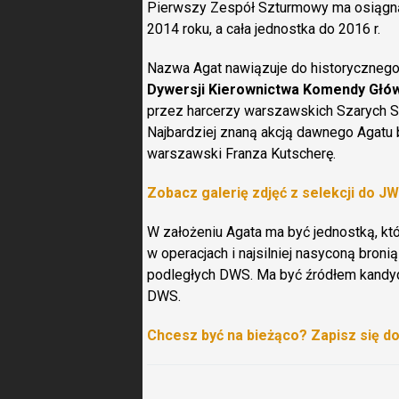
Pierwszy Zespół Szturmowy ma osiągną
2014 roku, a cała jednostka do 2016 r.
Nazwa Agat nawiązuje do historycznego 
Dywersji Kierownictwa Komendy Głów
przez harcerzy warszawskich Szarych 
Najbardziej znaną akcją dawnego Agatu b
warszawski Franza Kutscherę.
Zobacz galerię zdjęć z selekcji do J
W założeniu Agata ma być jednostką, k
w operacjach i najsilniej nasyconą bro
podległych DWS. Ma być źródłem kandyd
DWS.
Chcesz być na bieżąco? Zapisz się d