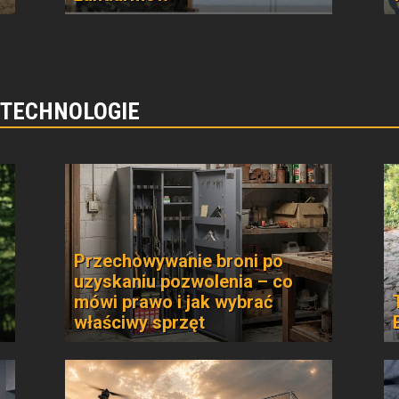
 TECHNOLOGIE
Przechowywanie broni po
uzyskaniu pozwolenia – co
mówi prawo i jak wybrać
właściwy sprzęt