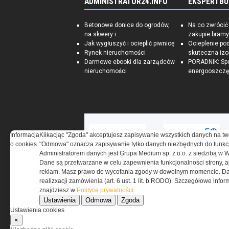
ADMINISTRATOR24.INFO
EKSPERTBU
Betonowe donice do ogrodów,
Na co zwrócić
na skwery i...
zakupie bramy
Jak wygłuszyć i ocieplić piwnicę
Ocieplenie po
Rynek nieruchomości
skuteczna izo
Darmowe ebooki dla zarządców
PORADNIK: Sp
nieruchomości
energooszczę
Informacja
Klikacjąc "Zgoda" akceptujesz zapisywanie wszystkich danych na tw
o cookies
"Odmowa" oznacza zapisywanie tylko danych niezbędnych do funkcj
Administratorem danych jest Grupa Medium sp. z o.o. z siedzibą w 
Dane są przetwarzane w celu zapewnienia funkcjonalności strony, a
reklam. Masz prawo do wycofania zgody w dowolnym momencie. Da
realizxacji zamówienia (art. 6 ust. 1 lit. b RODO). Szczegółowe inf
znajdziesz w
Polityce prywatności
Ustawienia
Odmowa
Zgoda
Ustawienia cookies
O NAS
×