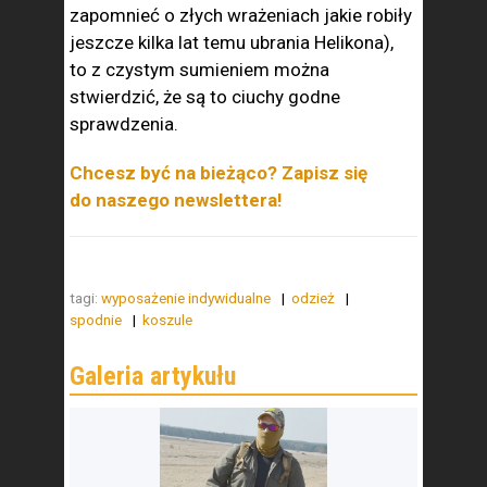
zapomnieć o złych wrażeniach jakie robiły
jeszcze kilka lat temu ubrania Helikona),
to z czystym sumieniem można
stwierdzić, że są to ciuchy godne
sprawdzenia.
Chcesz być na bieżąco? Zapisz się
do naszego newslettera!
tagi:
wyposażenie indywidualne
odzież
spodnie
koszule