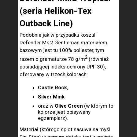
(seria Helikon-Tex
Outback Line)
Podobnie jak w przypadku koszuli
Defender Mk.2 Gentleman materiałem
bazowym jest tu 100% poliester, tym
2
razem o gramaturze 78 g/m
(również
posiadającej indeks ochrony UPF 30),
oferowany w trzech kolorach:
Castle Rock
,
Silver Mink
oraz w
Olive Green
(w którym to
kolorze jest opisywany
egzemplarz).
Materiał (którego splot nasuwa na myśl
Rip-Stop) w samym dotyku jest wyraźnie