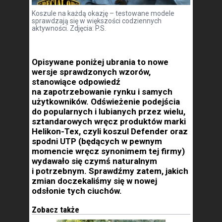
Koszule na każdą okazję – testowane modele
sprawdzają się w większości codziennych
aktywności. Zdjęcia: P.S.
Opisywane poniżej ubrania to nowe
wersje sprawdzonych wzorów,
stanowiące odpowiedź
na zapotrzebowanie rynku i samych
użytkowników. Odświeżenie podejścia
do popularnych i lubianych przez wielu,
sztandarowych wręcz produktów marki
Helikon-Tex, czyli koszul Defender oraz
spodni UTP (będących w pewnym
momencie wręcz synonimem tej firmy)
wydawało się czymś naturalnym
i potrzebnym. Sprawdźmy zatem, jakich
zmian doczekaliśmy się w nowej
odsłonie tych ciuchów.
Zobacz także