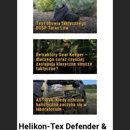
Test obuwia taktycznego
BOSP Taras Low
Retraktory Gear Keeper –
dlaczego coraz częściej
zastępują klasyczne smycze
taktyczne?
ASTRIVA. Kiedy ochrona
balistyczna zaczyna się w
laboratorium
Helikon-Tex Defender &