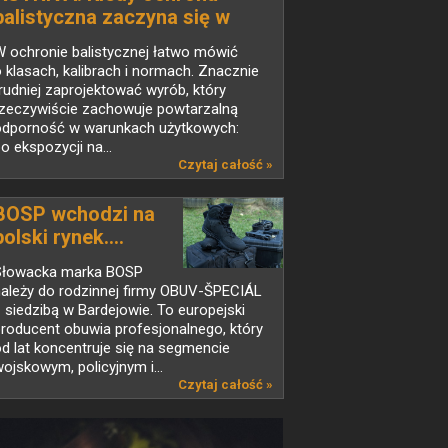
balistyczna zaczyna się w
laboratorium
 ochronie balistycznej łatwo mówić
 klasach, kalibrach i normach. Znacznie
rudniej zaprojektować wyrób, który
rzeczywiście zachowuje powtarzalną
odporność w warunkach użytkowych:
o ekspozycji na...
Czytaj całość »
BOSP wchodzi na
polski rynek....
Słowacka marka BOSP
należy do rodzinnej firmy OBUV-ŠPECIÁL
 siedzibą w Bardejowie. To europejski
roducent obuwia profesjonalnego, który
d lat koncentruje się na segmencie
ojskowym, policyjnym i...
Czytaj całość »