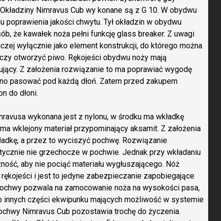
 Okładziny Nimravus Cub wy konane są z G 10. W obydwu
u poprawienia jakości chwytu. Tył okładzin w obydwu
b, że kawałek noża pełni funkcję glass breaker. Z uwagi
aczej wyłącznie jako element konstrukcji, do którego można
 czy otworzyć piwo. Rękojeści obydwu noży mają
ujący. Z założenia rozwiązanie to ma poprawiać wygodę
 ono pasować pod każdą dłoń. Zatem przed zakupem
n do dłoni.
avusa wykonana jest z nylonu, w środku ma wkładkę
 ma wklejony materiał przypominający aksamit. Z założenia
kładkę, a przez to wyciszyć pochwę. Rozwiązanie
ktycznie nie grzechocze w pochwie. Jednak przy wkładaniu
ość, aby nie pociąć materiału wygłuszającego. Nóż
rękojeści i jest to jedyne zabezpieczanie zapobiegające
pochwy pozwala na zamocowanie noża na wysokości pasa,
ub innych części ekwipunku mających możliwość w systemie
chwy Nimravus Cub pozostawia trochę do życzenia.