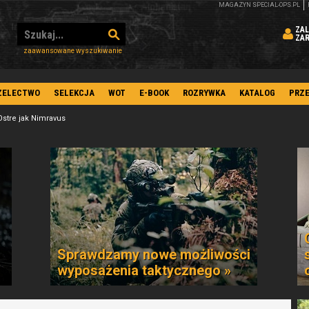
MAGAZYN SPECIAL-OPS.PL
ZAL
ZA
zaawansowane wyszukiwanie
ZELECTWO
SELEKCJA
WOT
E-BOOK
ROZRYWKA
KATALOG
PRZ
Ostre jak Nimravus
Sprawdzamy nowe możliwości
wyposażenia taktycznego »