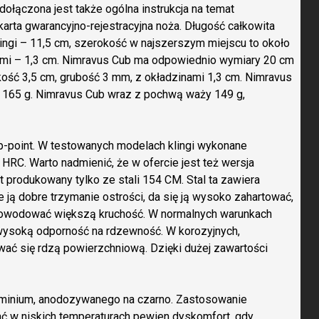
dołączona jest także ogólna instrukcja na temat
karta gwarancyjno-rejestracyjna noża. Długość całkowita
ingi – 11,5 cm, szerokość w najszerszym miejscu to około
ami – 1,3 cm. Nimravus Cub ma odpowiednio wymiary 20 cm
kość 3,5 cm, grubość 3 mm, z okładzinami 1,3 cm. Nimravus
165 g. Nimravus Cub wraz z pochwą waży 149 g,
rop-point. W testowanych modelach klingi wykonane
HRC. Warto nadmienić, że w ofercie jest też wersja
t produkowany tylko ze stali 154 CM. Stal ta zawiera
e ją dobre trzymanie ostrości, da się ją wysoko zahartować,
powodować większą kruchość. W normalnych warunkach
ysoką odporność na rdzewność. W korozyjnych,
ć się rdzą powierzchniową. Dzięki dużej zawartości
uminium, anodozywanego na czarno. Zastosowanie
 w niskich temperaturach pewien dyskomfort, gdy