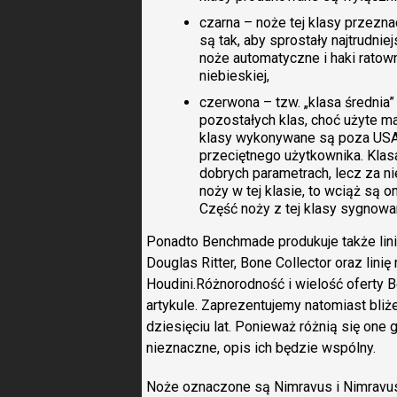
czarna – noże tej klasy przezn
są tak, aby sprostały najtrudn
noże automatyczne i haki ratow
niebieskiej,
czerwona – tzw. „klasa średnia
pozostałych klas, choć użyte mat
klasy wykonywane są poza USA, 
przeciętnego użytkownika. Klas
dobrych parametrach, lecz za 
noży w tej klasie, to wciąż są 
Część noży z tej klasy sygnowa
Ponadto Benchmade produkuje także linie
Douglas Ritter, Bone Collector oraz lini
Houdini.Różnorodność i wielość oferty 
artykule. Zaprezentujemy natomiast bli
dziesięciu lat. Ponieważ różnią się one 
nieznaczne, opis ich będzie wspólny.
Noże oznaczone są Nimravus i Nimravus