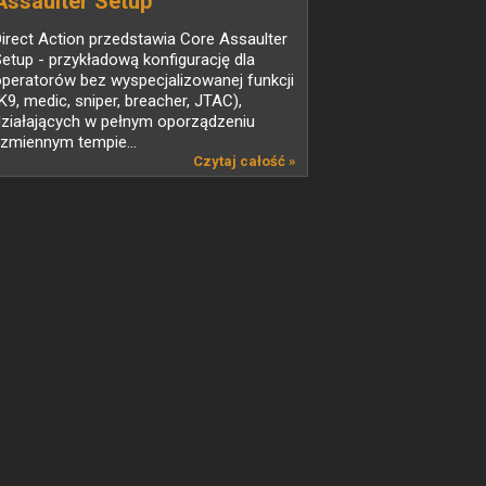
Assaulter Setup
irect Action przedstawia Core Assaulter
etup - przykładową konfigurację dla
peratorów bez wyspecjalizowanej funkcji
K9, medic, sniper, breacher, JTAC),
działających w pełnym oporządzeniu
 zmiennym tempie...
Czytaj całość »