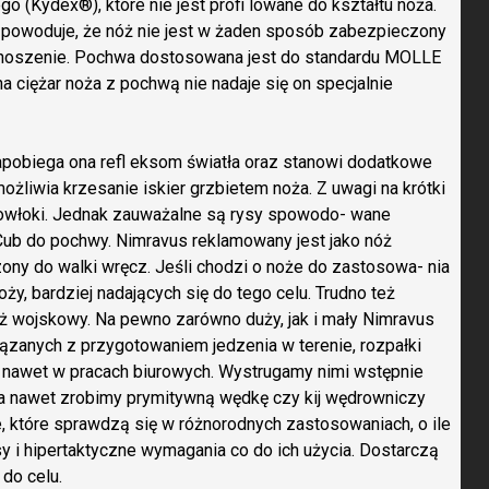
 (Kydex®), które nie jest profi lowane do kształtu noża.
i powoduje, że nóż nie jest w żaden sposób zabezpieczony
zenoszenie. Pochwa dostosowana jest do standardu MOLLE
na ciężar noża z pochwą nie nadaje się on specjalnie
apobiega ona refl eksom światła oraz stanowi dodatkowe
ożliwia krzesanie iskier grzbietem noża. Z uwagi na krótki
 powłoki. Jednak zauważalne są rysy spowodo- wane
b do pochwy. Nimravus reklamowany jest jako nóż
ony do walki wręcz. Jeśli chodzi o noże do zastosowa- nia
oży, bardziej nadających się do tego celu. Trudno też
óż wojskowy. Na pewno zarówno duży, jak i mały Nimravus
zanych z przygotowaniem jedzenia w terenie, rozpałki
a nawet w pracach biurowych. Wystrugamy nimi wstępnie
, a nawet zrobimy prymitywną wędkę czy kij wędrowniczy
, które sprawdzą się w różnorodnych zastosowaniach, o ile
 i hipertaktyczne wymagania co do ich użycia. Dostarczą
do celu.