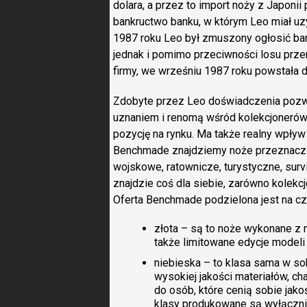
dolara, a przez to import noży z Japonii
bankructwo banku, w którym Leo miał uz
1987 roku Leo był zmuszony ogłosić bank
jednak i pomimo przeciwności losu przen
firmy, we wrześniu 1987 roku powstała d
Zdobyte przez Leo doświadczenia pozwol
uznaniem i renomą wśród kolekcjonerów
pozycję na rynku. Ma także realny wpływ 
Benchmade znajdziemy noże przeznaczo
wojskowe, ratownicze, turystyczne, surv
znajdzie coś dla siebie, zarówno kolekcj
Oferta Benchmade podzielona jest na czt
złota – są to noże wykonane z n
także limitowane edycje modeli
niebieska – to klasa sama w s
wysokiej jakości materiałów, c
do osób, które cenią sobie jako
klasy produkowane są wyłączn