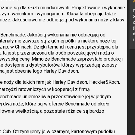
aczone są dla służb mundurowych. Projektowane i wykonane
D
iejszym warunkom i wymaganiom. Klasa ta obejmuje także
S
nicze. Jakościowo nie odbiegają od wykonania noży z klasy
o
(
” Benchmade. Jakością wykonania nie odbiegają od
i
eriały nie zawsze są z górnej półki, a niektóre noże tej
np. w Chinach. Dzięki temu ich cena jest przystępna dla
a ta jest przeznaczona dla osób poszukujących noża o
niewysoką cenę. Mimo że Benchmade zaprzestało produkcji
one dostępne u dystrybutorów, którzy wyprzedają zapasy.
na jest obecnie logo Harley Davidson.
 noży dla takich firm jak Harley Davidson, Heckler&Koch,
ę narzędzi ratowniczych w kooperacji z firmą
Benchmade uniemożliwia przedstawienie jej w jednym
żej dwa noże, które są w ofercie Benchmade od około
głównie wielkością, a pozostałe różnice są bardzo
 Cub. Otrzymujemy je w czarnym, kartonowym pudełku