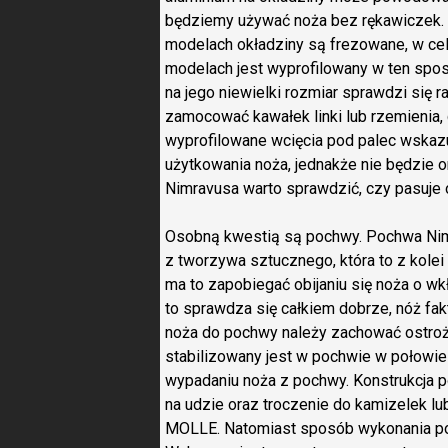
będziemy używać noża bez rękawiczek.
modelach okładziny są frezowane, w cel
modelach jest wyprofilowany w ten sposó
na jego niewielki rozmiar sprawdzi się r
zamocować kawałek linki lub rzemienia,
wyprofilowane wcięcia pod palec wskaz
użytkowania noża, jednakże nie będzie
Nimravusa warto sprawdzić, czy pasuje o
Osobną kwestią są pochwy. Pochwa Nimr
z tworzywa sztucznego, która to z kolei
ma to zapobiegać obijaniu się noża o w
to sprawdza się całkiem dobrze, nóż fa
noża do pochwy należy zachować ostrożn
stabilizowany jest w pochwie w połowie 
wypadaniu noża z pochwy. Konstrukcja 
na udzie oraz troczenie do kamizelek l
MOLLE. Natomiast sposób wykonania po