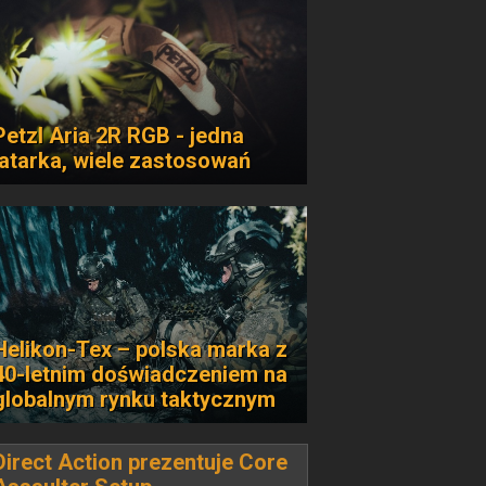
Petzl Aria 2R RGB - jedna
latarka, wiele zastosowań
Helikon-Tex – polska marka z
40-letnim doświadczeniem na
globalnym rynku taktycznym
Direct Action prezentuje Core