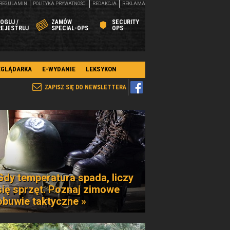
REGULAMIN
POLITYKA PRYWATNOŚCI
REDAKCJA
REKLAMA
OGUJ /
ZAMÓW
SECURITY
REJESTRUJ
SPECIAL-OPS
OPS
EGLĄDARKA
E-WYDANIE
LEKSYKON
ZAPISZ SIĘ DO NEWSLETTERA
Gdy temperatura spada, liczy
się sprzęt. Poznaj zimowe
obuwie taktyczne »