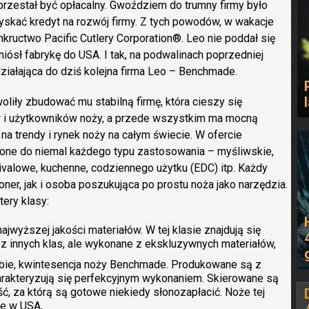
 przestał być opłacalny. Gwoździem do trumny firmy było
yskać kredyt na rozwój firmy. Z tych powodów, w wakacje
ructwo Pacific Cutlery Corporation®. Leo nie poddał się
iósł fabrykę do USA. I tak, na podwalinach poprzedniej
ziałająca do dziś kolejna firma Leo – Benchmade.
iły zbudować mu stabilną firmę, która cieszy się
 i użytkowników noży, a przede wszystkim ma mocną
na trendy i rynek noży na całym świecie. W ofercie
ne do niemal każdego typu zastosowania – myśliwskie,
ivalowe, kuchenne, codziennego użytku (EDC) itp. Każdy
oner, jak i osoba poszukująca po prostu noża jako narzędzia.
ery klasy:
ajwyższej jakości materiałów. W tej klasie znajdują się
 z innych klas, ale wykonane z ekskluzywnych materiałów,
obie, kwintesencja noży Benchmade. Produkowane są z
harakteryzują się perfekcyjnym wykonaniem. Skierowane są
ść, za którą są gotowe niekiedy słonozapłacić. Noże tej
ie w USA,