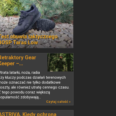
Test obuwia taktycznego
BOSP Taras Low
Retraktory Gear
Keeper –...
trata latarki, noża, radia
czy kluczy podczas działań terenowych
może oznaczać nie tylko dodatkowe
oszty, ale również utratę cennego czasu.
Z tego powodu coraz większą
opularność zdobywają...
Czytaj całość »
ASTRIVA. Kiedy ochrona