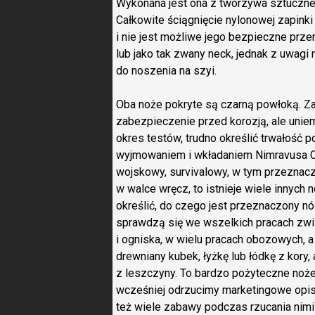
Wykonana jest ona z tworzywa sztucznego
Całkowite ściągnięcie nylonowej zapink
i nie jest możliwe jego bezpieczne pr
lub jako tak zwany neck, jednak z uwagi 
do noszenia na szyi.
Oba noże pokryte są czarną powłoką. Z
zabezpieczenie przed korozją, ale uniem
okres testów, trudno określić trwałość
wyjmowaniem i wkładaniem Nimravusa Cu
wojskowy, survivalowy, w tym przeznacz
w walce wręcz, to istnieje wiele innych n
określić, do czego jest przeznaczony n
sprawdzą się we wszelkich pracach zwią
i ogniska, w wielu pracach obozowych, 
drewniany kubek, łyżkę lub łódkę z kory
z leszczyny. To bardzo pożyteczne noże
wcześniej odrzucimy marketingowe opisy
też wiele zabawy podczas rzucania nimi 