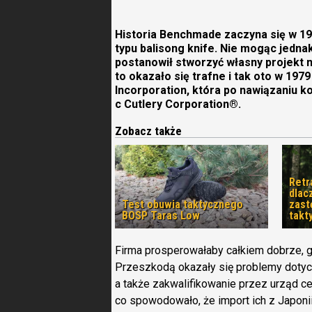
Historia Benchmade zaczyna się w 19
typu balisong knife. Nie mogąc jedna
postanowił stworzyć własny projekt 
to okazało się trafne i tak oto w 19
Incorporation, która po nawiązaniu k
c Cutlery Corporation®.
Zobacz także
Retr
dlac
Test obuwia taktycznego
zast
BOSP Taras Low
takt
Firma prosperowałaby całkiem dobrze, gd
Przeszkodą okazały się problemy dotyc
a także zakwalifikowanie przez urząd c
co spowodowało, że import ich z Japonii