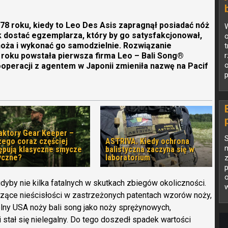
78 roku, kiedy to Leo Des Asis zapragnął posiadać nóż
W
k dostać egzemplarza, który by go satysfakcjonował,
o
noża i wykonać go samodzielnie. Rozwiązanie
t
79 roku powstała pierwsza firma Leo – Bali Song®
ooperacji z agentem w Japonii zmieniła nazwę na Pacif
p
aktory Gear Keeper –
zego coraz częściej
ASTRIVA. Kiedy ochrona
ępują klasyczne smycze
balistyczna zaczyna się w
yczne?
laboratorium
z
p
o
yby nie kilka fatalnych w skutkach zbiegów okoliczności.
w
zące nieścisłości w zastrzeżonych patentach wzorów noży,
elny USA noży bali song jako noży sprężynowych,
 stał się nielegalny. Do tego doszedł spadek wartości