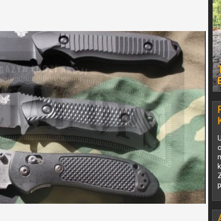
U
k
p