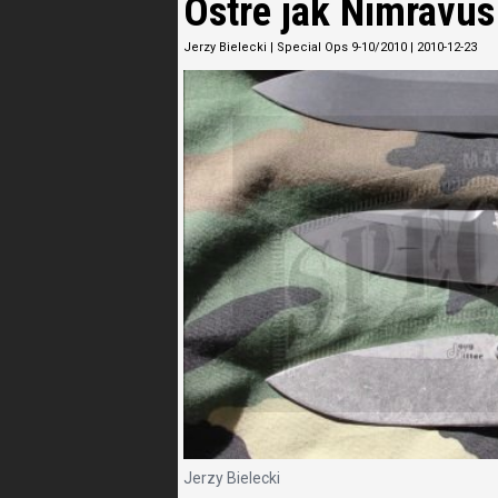
Ostre jak Nimravus
Jerzy Bielecki
|
Special Ops 9-10/2010
|
2010-12-23
Jerzy Bielecki