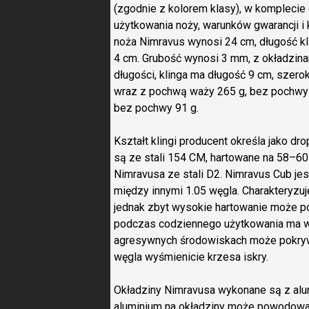
(zgodnie z kolorem klasy), w komplecie 
użytkowania noży, warunków gwarancji i 
noża Nimravus wynosi 24 cm, długość kl
4 cm. Grubość wynosi 3 mm, z okładzin
długości, klinga ma długość 9 cm, szero
wraz z pochwą waży 265 g, bez pochwy 
bez pochwy 91 g.
Kształt klingi producent określa jako d
są ze stali 154 CM, hartowane na 58–60 
Nimravusa ze stali D2. Nimravus Cub jes
między innymi 1.05 węgla. Charakteryzuj
jednak zbyt wysokie hartowanie może 
podczas codziennego użytkowania ma w
agresywnych środowiskach może pokrywa
węgla wyśmienicie krzesa iskry.
Okładziny Nimravusa wykonane są z al
aluminium na okładziny może powodować