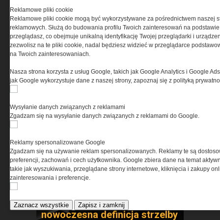
laboratorium
Reklamowe pliki cookie
Reklamowe pliki cookie mogą być wykorzystywane za pośrednictwem naszej s
reklamowych. Służą do budowania profilu Twoich zainteresowań na podstawie i
przeglądasz, co obejmuje unikalną identyfikację Twojej przeglądarki i urządze
zezwolisz na te pliki cookie, nadal będziesz widzieć w przeglądarce podstawow
na Twoich zainteresowaniach.
Nasza strona korzysta z usług Google, takich jak Google Analytics i Google Ads
jak Google wykorzystuje dane z naszej strony, zapoznaj się z polityką prywatn
Security Expo 2026 – trzy dni
innowacji, wiedzy i spotkań
liderów branży
Wysyłanie danych związanych z reklamami
bezpieczeństwa
Zgadzam się na wysyłanie danych związanych z reklamami do Google.
Reklamy spersonalizowane Google
Zgadzam się na używanie reklam spersonalizowanych. Reklamy te są dostos
preferencji, zachowań i cech użytkownika. Google zbiera dane na temat aktywn
takie jak wyszukiwania, przeglądane strony internetowe, kliknięcia i zakupy onl
zainteresowania i preferencje.
Benelli Nova 3 Tactical –
Zaznacz wszystkie
Zapisz i zamknij
nowoczesna definicja strzelby