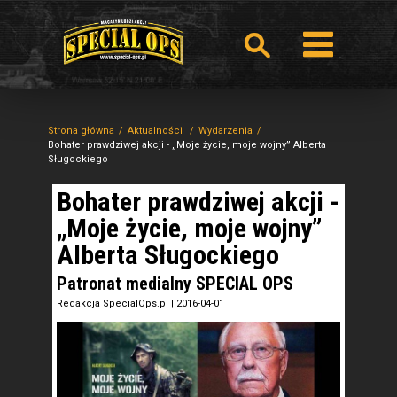
Strona główna
Aktualności
Wydarzenia
Bohater prawdziwej akcji - „Moje życie, moje wojny” Alberta
Sługockiego
Bohater prawdziwej akcji -
„Moje życie, moje wojny”
Alberta Sługockiego
Patronat medialny SPECIAL OPS
Redakcja SpecialOps.pl
|
2016-04-01