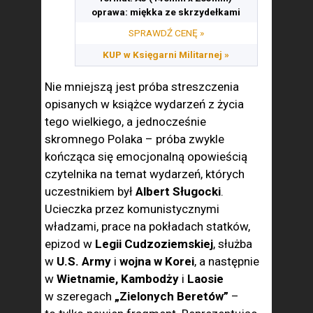
oprawa: miękka ze skrzydełkami
SPRAWDŹ CENĘ »
KUP w Księgarni Militarnej »
Nie mniejszą jest próba streszczenia
opisanych w książce wydarzeń z życia
tego wielkiego, a jednocześnie
skromnego Polaka – próba zwykle
kończąca się emocjonalną opowieścią
czytelnika na temat wydarzeń, których
uczestnikiem był
Albert Sługocki
.
Ucieczka przez komunistycznymi
władzami, prace na pokładach statków,
epizod w
Legii Cudzoziemskiej
, służba
w
U.S. Army
i
wojna w Korei
, a następnie
w
Wietnamie, Kambodży
i
Laosie
w szeregach
„Zielonych Beretów”
–