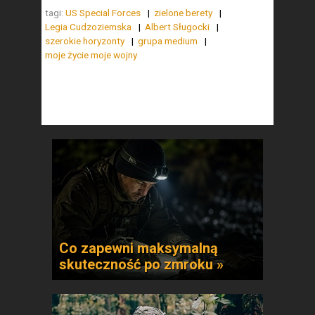
tagi:
US Special Forces
zielone berety
Legia Cudzoziemska
Albert Sługocki
szerokie horyzonty
grupa medium
moje życie moje wojny
Co zapewni maksymalną
skuteczność po zmroku »