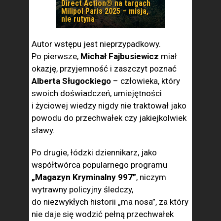
Direct Action® na targach
Milipol Paris 2025 – misja,
nie rutyna
Autor wstępu jest nieprzypadkowy.
Po pierwsze,
Michał Fajbusiewicz
miał
okazję, przyjemność i zaszczyt poznać
Alberta Sługockiego
– człowieka, który
swoich doświadczeń, umiejętności
i życiowej wiedzy nigdy nie traktował jako
powodu do przechwałek czy jakiejkolwiek
sławy.
Po drugie, łódzki dziennikarz, jako
współtwórca popularnego programu
„Magazyn Kryminalny 997”
, niczym
wytrawny policyjny śledczy,
do niezwykłych historii „ma nosa”, za który
nie daje się wodzić pełną przechwałek