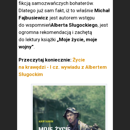
fikcją samozwańczych bohaterów.
Dlatego już sam fakt, iż to właśnie
Michał
Fajbusiewicz
jest autorem wstępu
do wspomnień
Alberta Sługockiego
, jest
ogromna rekomendacją i zachętą
do lektury książki
„Moje życie, moje
wojny”
.
Przeczytaj koniecznie:
Życie
na krawędzi - I cz. wywiadu z Albertem
Sługockim