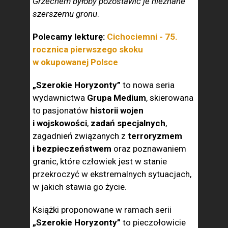
Grzechem byłoby pozostawić je nieznane
szerszemu gronu
.
Polecamy lekturę:
Cichociemni - 75.
rocznica pierwszego skoku
w okupowanej Polsce
„Szerokie Horyzonty”
to nowa seria
wydawnictwa
Grupa Medium
, skierowana
to pasjonatów
historii wojen
i wojskowości
,
zadań specjalnych
,
zagadnień związanych z
terroryzmem
i bezpieczeństwem
oraz poznawaniem
granic, które człowiek jest w stanie
przekroczyć w ekstremalnych sytuacjach,
w jakich stawia go życie.
Książki proponowane w ramach serii
„Szerokie Horyzonty”
to pieczołowicie