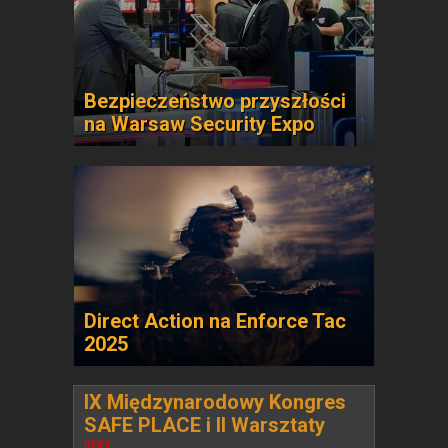
Bezpieczeństwo przyszłości
na Warsaw Security Expo
Direct Action na Enforce Tac
2025
IX Międzynarodowy Kongres
SAFE PLACE i II Warsztaty
NEWS