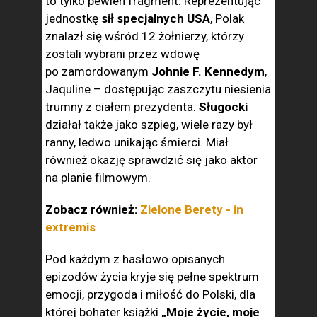
to tylko pewien fragment. Reprezentując
jednostkę
sił specjalnych USA
, Polak
znalazł się wśród 12 żołnierzy, którzy
zostali wybrani przez wdowę
po zamordowanym
Johnie F. Kennedym
,
Jaquline – dostępując zaszczytu niesienia
trumny z ciałem prezydenta.
Sługocki
działał także jako szpieg, wiele razy był
ranny, ledwo unikając śmierci. Miał
również okazję sprawdzić się jako aktor
na planie filmowym.
Zobacz również:
Zielone Berety - in
extremis
Pod każdym z hasłowo opisanych
epizodów życia kryje się pełne spektrum
emocji, przygoda i miłość do Polski, dla
której bohater książki
„Moje życie, moje