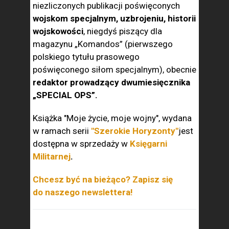
niezliczonych publikacji poświęconych
wojskom specjalnym, uzbrojeniu, historii
wojskowości
, niegdyś piszący dla
magazynu „Komandos” (pierwszego
polskiego tytułu prasowego
poświęconego siłom specjalnym), obecnie
redaktor prowadzący dwumiesięcznika
„SPECIAL OPS”.
Książka "Moje życie, moje wojny", wydana
w ramach serii
"Szerokie Horyzonty"
jest
dostępna w sprzedaży w
Księgarni
Militarnej
.
Chcesz być na bieżąco? Zapisz się
do naszego newslettera!