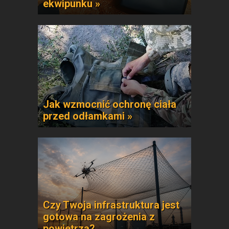
ekwipunku »
Jak wzmocnić ochronę ciała
przed odłamkami »
Czy Twoja infrastruktura jest
gotowa na zagrożenia z
powietrza?