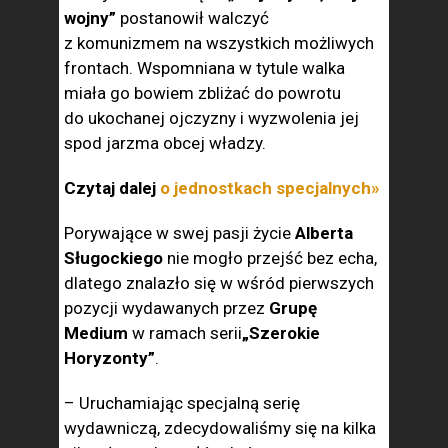
wojny”
postanowił walczyć
z komunizmem na wszystkich możliwych
frontach. Wspomniana w tytule walka
miała go bowiem zbliżać do powrotu
do ukochanej ojczyzny i wyzwolenia jej
spod jarzma obcej władzy.
Czytaj dalej
o jednostkach specjalnych»
Porywające w swej pasji życie
Alberta
Sługockiego
nie mogło przejść bez echa,
dlatego znalazło się w wśród pierwszych
pozycji wydawanych przez
Grupę
Medium
w ramach serii
„Szerokie
Horyzonty”
.
– Uruchamiając specjalną serię
wydawniczą, zdecydowaliśmy się na kilka