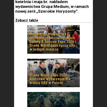
kwietnia i maja br. nakładem
wydawnictwa Grupa Medium, w ramach
nowej serii „Szerokie Horyzonty”.
Zobacz także
Nowa era ratownictwa i
technologii bezzałogowych.
Safety & Rescue Expo 2026 i
Drone World Expo łączą siły
w jednym miejscu
Drone World Expo 2026 –
kluczowe wydarzenie dla
branży UAV w Polsce