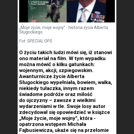
„Moje życie, moje wojny” - historia życia Alberta
Sługockiego.
Fot. SPECIAL OPS
O życiu takich ludzi mówi się, iż stanowi
ono materiał na film. W tym wypadku
można mówić o kilku gatunkach:
wojennym, akcji, szpiegowskim.
Awanturnicze życie Alberta
Sługockiego wypełniała, bowiem, walka,
niekiedy tułaczka, innym razem
świadome podróże oraz miłość
do ojczyzny – zawsze z wielkimi
wydarzeniami w tle. Swoje losy autor
zdecydował się opowiedzieć w książce
„Moje życie, moje wojny”, która -
opatrzona wstępem Michała
Fajbusiewicza, ukaże się na przełomie