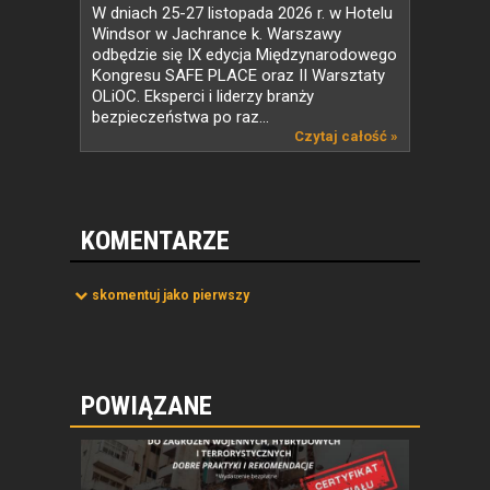
OLiOC – wakacyjna pula
W dniach 25-27 listopada 2026 r. w Hotelu
biletów na wyjątkowe
Windsor w Jachrance k. Warszawy
wydarzenie!
odbędzie się IX edycja Międzynarodowego
Kongresu SAFE PLACE oraz II Warsztaty
OLiOC. Eksperci i liderzy branży
bezpieczeństwa po raz...
Czytaj całość »
KOMENTARZE
skomentuj jako pierwszy
POWIĄZANE