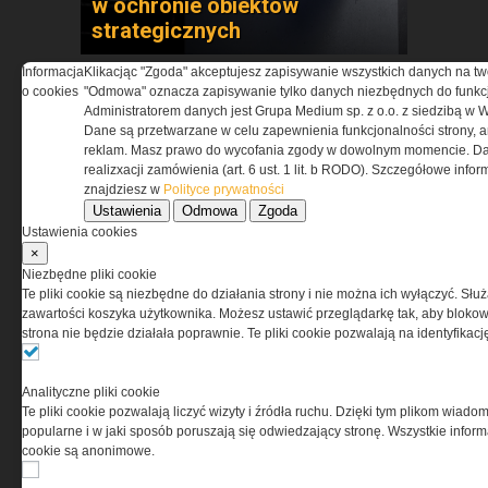
w ochronie obiektów
strategicznych
Informacja
Klikacjąc "Zgoda" akceptujesz zapisywanie wszystkich danych na tw
o cookies
"Odmowa" oznacza zapisywanie tylko danych niezbędnych do funkcj
Administratorem danych jest Grupa Medium sp. z o.o. z siedzibą w 
Dane są przetwarzane w celu zapewnienia funkcjonalności strony, a
reklam. Masz prawo do wycofania zgody w dowolnym momencie. Da
realizxacji zamówienia (art. 6 ust. 1 lit. b RODO). Szczegółowe inf
znajdziesz w
Polityce prywatności
Ustawienia
Odmowa
Zgoda
Pasywna osłona antydronowa
Ustawienia cookies
w ochronie infrastruktury
×
krytycznej
Niezbędne pliki cookie
Te pliki cookie są niezbędne do działania strony i nie można ich wyłączyć. Słu
zawartości koszyka użytkownika. Możesz ustawić przeglądarkę tak, aby blokował
strona nie będzie działała poprawnie. Te pliki cookie pozwalają na identyfika
Analityczne pliki cookie
Te pliki cookie pozwalają liczyć wizyty i źródła ruchu. Dzięki tym plikom wiadom
popularne i w jaki sposób poruszają się odwiedzający stronę. Wszystkie inform
cookie są anonimowe.
ASTRIVA. Kiedy ochrona
balistyczna zaczyna się w