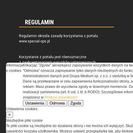
REGULAMIN
Regulamin określa zasady korzystania z portalu
www.special-ops.pl
Korzystanie z portalu jest równoznaczne
z zaakceptowaniem warunków ustanowionych
Informacja
Klikacjąc "Zgoda" akceptujesz zapisywanie wszystkich danych na tw
przez Grupa MEDIUM Spółka z ograniczoną
o cookies
"Odmowa" oznacza zapisywanie tylko danych niezbędnych do funkcj
odpowiedzialnością Spółka komandytowa, nr KRS:
Administratorem danych jest Grupa Medium sp. z o.o. z siedzibą w 
0000537655, NIP 1132860378, REGON 146393437
Dane są przetwarzane w celu zapewnienia funkcjonalności strony, a
(zwana dalej Grupa MEDIUM) w postaci Regulaminu.
reklam. Masz prawo do wycofania zgody w dowolnym momencie. Da
realizxacji zamówienia (art. 6 ust. 1 lit. b RODO). Szczegółowe inf
znajdziesz w
Polityce prywatności
Przeczytaj regulamin
Ustawienia
Odmowa
Zgoda
Ustawienia cookies
×
Niezbędne pliki cookie
Te pliki cookie są niezbędne do działania strony i nie można ich wyłączyć. Słu
PRYWATNOŚĆ
zawartości koszyka użytkownika. Możesz ustawić przeglądarkę tak, aby blokował