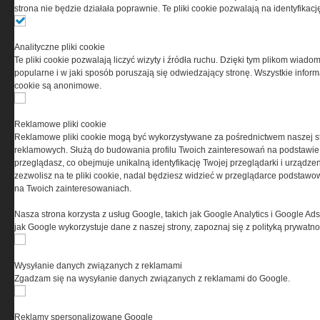
strona nie będzie działała poprawnie. Te pliki cookie pozwalają na identyfika
Ta witryna wykorzystuje pliki cookies do przechowywania
informacji na Twoim komputerze. Pliki cookies stosujemy
Analityczne pliki cookie
w celu świadczenia usług na najwyższym poziomie,
Te pliki cookie pozwalają liczyć wizyty i źródła ruchu. Dzięki tym plikom wiadom
w tym w sposób dostosowany do indywidualnych potrzeb.
popularne i w jaki sposób poruszają się odwiedzający stronę. Wszystkie inform
Korzystanie z witryny bez zmiany ustawień dotyczących
cookie są anonimowe.
cookies oznacza, że będą one zamieszczane w Twoim
urządzeniu końcowym. W każdym momencie możesz
dokonać zmiany ustawień przeglądarki dotyczących
Reklamowe pliki cookie
cookies. Nim Państwo zaczną korzystać z naszego
Reklamowe pliki cookie mogą być wykorzystywane za pośrednictwem naszej s
serwisu prosimy o zapoznanie się z naszą
polityką
reklamowych. Służą do budowania profilu Twoich zainteresowań na podstawie i
prywatności
oraz
informacją o cookies
.
przeglądasz, co obejmuje unikalną identyfikację Twojej przeglądarki i urządze
zezwolisz na te pliki cookie, nadal będziesz widzieć w przeglądarce podstawow
na Twoich zainteresowaniach.
Nasza strona korzysta z usług Google, takich jak Google Analytics i Google Ads
jak Google wykorzystuje dane z naszej strony, zapoznaj się z polityką prywatn
Wysyłanie danych związanych z reklamami
Copyright © 2004-2019 Grupa MEDIUM Spółka z ograniczoną odpowiedzialnością
Spółka komandytowa, nr KRS: 0000537655. Wszelkie prawa, w tym Autora,
Zgadzam się na wysyłanie danych związanych z reklamami do Google.
Wydawcy i Producenta bazy danych zastrzeżone. Jakiekolwiek dalsze
rozpowszechnianie artykułów zabronione. Korzystanie z serwisu i
zamieszczonych w nim utworów i danych wyłącznie na zasadach określonych w
Zasadach korzystania z serwisu.
Special-Ops
Reklamy spersonalizowane Google