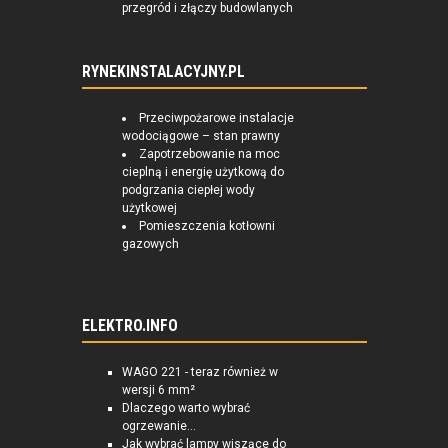
przegród i złączy budowlanych
RYNEKINSTALACYJNY.PL
Przeciwpożarowe instalacje
wodociągowe – stan prawny
Zapotrzebowanie na moc
cieplną i energię użytkową do
podgrzania ciepłej wody
użytkowej
Pomieszczenia kotłowni
gazowych
ELEKTRO.INFO
WAGO 221 - teraz również w
wersji 6 mm²
Dlaczego warto wybrać
ogrzewanie...
Jak wybrać lampy wiszące do