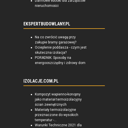
Darmowe ebooki dla zarządców
nieruchomości
EKSPERTBUDOWLANY.PL
Na co zwrócić uwagę przy
zakupie bramy garażowej?
Ocieplenie poddasza - czym jest
skuteczna izolacja?
PORADNIK: Sposoby na
energooszczędny i zdrowy dom
IZOLACJE.COM.PL
Kompozyt wapienno-konopny
jako materiał termoizolacyjny
ścian zewnętrznych
Materiały termoizolacyjne
przeznaczone do wysokich
temperatur -...
Warunki Techniczne 2021 dla