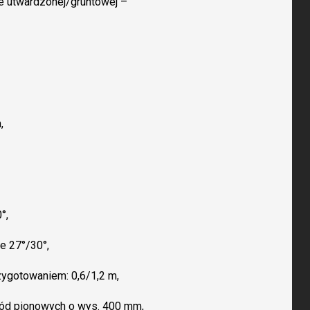
 utwardzonej/gruntowej –
,
°,
e 27°/30°,
zygotowaniem: 0,6/1,2 m,
ód pionowych o wys. 400 mm,