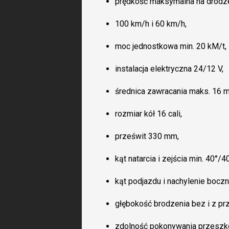
prędkość maksymalna na drodze
100 km/h i 60 km/h,
moc jednostkowa min. 20 kM/t,
instalacja elektryczna 24/12 V,
średnica zawracania maks. 16 m
rozmiar kół 16 cali,
prześwit 330 mm,
kąt natarcia i zejścia min. 40°/40
kąt podjazdu i nachylenie boczn
głębokość brodzenia bez i z pr
zdolność pokonywania przeszk