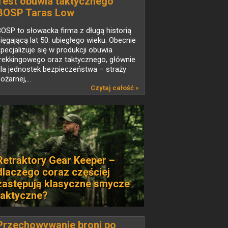
Test obuwia taktycznego
BOSP Taras Low
OSP to słowacka firma z długą historią
ięgającą lat 50. ubiegłego wieku. Obecnie
pecjalizuje się w produkcji obuwia
rekkingowego oraz taktycznego, głównie
la jednostek bezpieczeństwa – straży
ożarnej,...
Czytaj całość »
Retraktory Gear Keeper –
dlaczego coraz częściej
zastępują klasyczne smycze
taktyczne?
Przechowywanie broni po