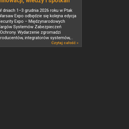
innowacji, wiedzy i spotkań
liderów branży
 dniach 1–3 grudnia 2026 roku w Ptak
bezpieczeństwa
arsaw Expo odbędzie się kolejna edycja
Security Expo – Międzynarodowych
Targów Systemów Zabezpieczeń
i Ochrony. Wydarzenie zgromadzi
roducentów, integratorów systemów,...
Czytaj całość »