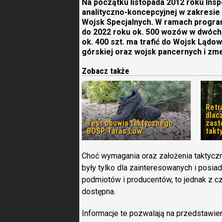
Na początku listopada 2012 roku Insp
analityczno-koncepcyjnej w zakresie
Wojsk Specjalnych. W ramach progra
do 2022 roku ok. 500 wozów w dwóch 
ok. 400 szt. ma trafić do Wojsk Lądo
górskiej oraz wojsk pancernych i z
Zobacz także
Retr
dlac
Test obuwia taktycznego
zast
BOSP Taras Low
takt
Choć wymagania oraz założenia taktyczno
były tylko dla zainteresowanych i posi
podmiotów i producentów, to jednak z cz
dostępna.
Informacje te pozwalają na przedstawien