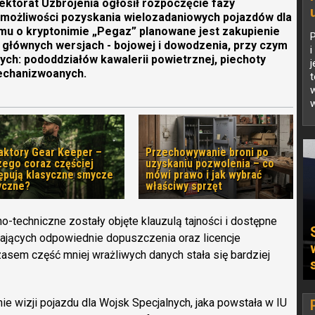
ektorat Uzbrojenia ogłosił rozpoczęcie fazy
 możliwości pozyskania wielozadaniowych pojazdów dla
mu o kryptonimie „Pegaz” planowane jest zakupienie
P
głównych wersjach - bojowej i dowodzenia, przy czym
i
wych: pododdziałów kawalerii powietrznej, piechoty
mechanizwoanych.
w
w
aktory Gear Keeper –
Przechowywanie broni po
zego coraz częściej
uzyskaniu pozwolenia – co
ępują klasyczne smycze
mówi prawo i jak wybrać
yczne?
właściwy sprzęt
-techniczne zostały objęte klauzulą tajności i dostępne
adających odpowiednie dopuszczenia oraz licencje
asem część mniej wrażliwych danych stała się bardziej
ie wizji pojazdu dla Wojsk Specjalnych, jaka powstała w IU