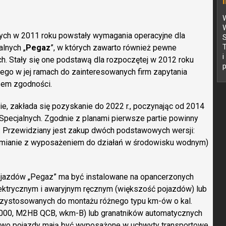
W
W
ych w 2011 roku powstały wymagania operacyjne dla
lnych „
Pegaz
”, w których zawarto również pewne
. Stały się one podstawą dla rozpoczętej w 2012 roku
p
nego w jej ramach do zainteresowanych firm zapytania
szem zgodności.
e, zakłada się pozyskanie do 2022 r., poczynając od 2014
 Specjalnych. Zgodnie z planami pierwsze partie powinny
. Przewidziany jest zakup dwóch podstawowych wersji:
odmianie z wyposażeniem do działań w środowisku wodnym)
ojazdów „Pegaz” ma być instalowane na opancerzonych
ektrycznym i awaryjnym ręcznym (większość pojazdów) lub
rzystosowanych do montażu różnego typu km-ów o kal.
000, M2HB QCB, wkm-B) lub granatników automatycznych
owo pojazdy mają być wyposażone w uchwyty transportowe