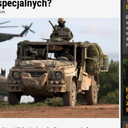
 specjalnych?
3-05
B
s
s
t
d
p