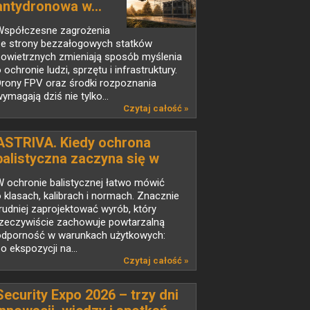
antydronowa w...
Współczesne zagrożenia
ze strony bezzałogowych statków
powietrznych zmieniają sposób myślenia
 ochronie ludzi, sprzętu i infrastruktury.
Drony FPV oraz środki rozpoznania
ymagają dziś nie tylko...
Czytaj całość »
ASTRIVA. Kiedy ochrona
balistyczna zaczyna się w
laboratorium
 ochronie balistycznej łatwo mówić
 klasach, kalibrach i normach. Znacznie
rudniej zaprojektować wyrób, który
rzeczywiście zachowuje powtarzalną
odporność w warunkach użytkowych:
o ekspozycji na...
Czytaj całość »
Security Expo 2026 – trzy dni