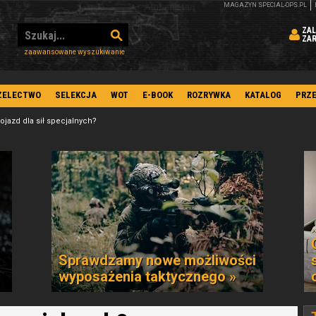
MAGAZYN SPECIAL-OPS.PL
ZAL
ZA
zaawansowane wyszukiwanie
ZELECTWO
SELEKCJA
WOT
E-BOOK
ROZRYWKA
KATALOG
PRZ
ojazd dla sił specjalnych?
Sprawdzamy nowe możliwości
wyposażenia taktycznego »