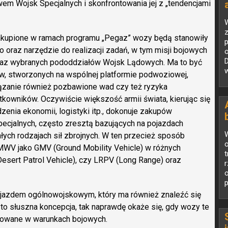
 Wojsk Specjalnych i skonfrontowania jej z „tendencjami
 zakupione w ramach programu „Pegaz” wozy będą stanowiły
oraz narzędzie do realizacji zadań, w tym misji bojowych
o
oraz wybranych pododdziałów Wojsk Lądowych. Ma to być
w
w, stworzonych na wspólnej platformie podwoziowej,
wiązanie również pozbawione wad czy też ryzyka
kowników. Oczywiście większość armii świata, kierując się
dzenia ekonomii, logistyki itp., dokonuje zakupów
specjalnych, często zresztą bazujących na pojazdach
W
ch rodzajach sił zbrojnych. W ten przecież sposób
o
MMWV jako GMV (Ground Mobility Vehicle) w różnych
t
sert Patrol Vehicle), czy LRPV (Long Range) oraz
p
jazdem ogólnowojskowym, który ma również znaleźć się
to słuszna koncepcja, tak naprawdę okaże się, gdy wozy te
stowane w warunkach bojowych.