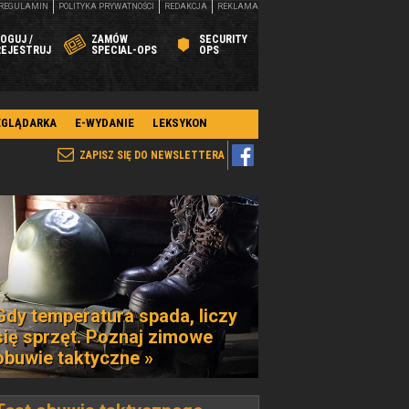
REGULAMIN
POLITYKA PRYWATNOŚCI
REDAKCJA
REKLAMA
OGUJ /
ZAMÓW
SECURITY
REJESTRUJ
SPECIAL-OPS
OPS
EGLĄDARKA
E-WYDANIE
LEKSYKON
ZAPISZ SIĘ DO NEWSLETTERA
Gdy temperatura spada, liczy
się sprzęt. Poznaj zimowe
obuwie taktyczne »