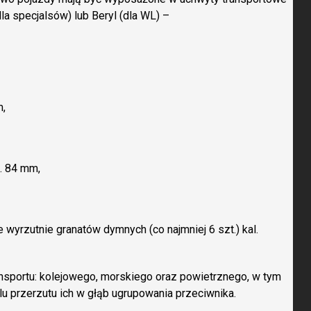
dla specjalsów) lub Beryl (dla WL) –
m,
l. 84 mm,
 wyrzutnie granatów dymnych (co najmniej 6 szt.) kal.
nsportu: kolejowego, morskiego oraz powietrznego, w tym
u przerzutu ich w głąb ugrupowania przeciwnika.