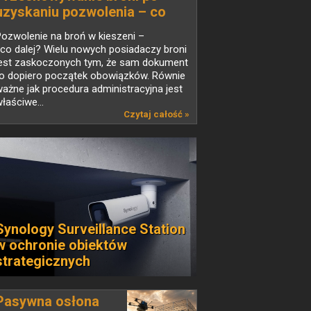
uzyskaniu pozwolenia – co
mówi prawo i jak wybrać
ozwolenie na broń w kieszeni –
właściwy sprzęt
 co dalej? Wielu nowych posiadaczy broni
jest zaskoczonych tym, że sam dokument
to dopiero początek obowiązków. Równie
ażne jak procedura administracyjna jest
łaściwe...
Czytaj całość »
Synology Surveillance Station
w ochronie obiektów
strategicznych
Pasywna osłona