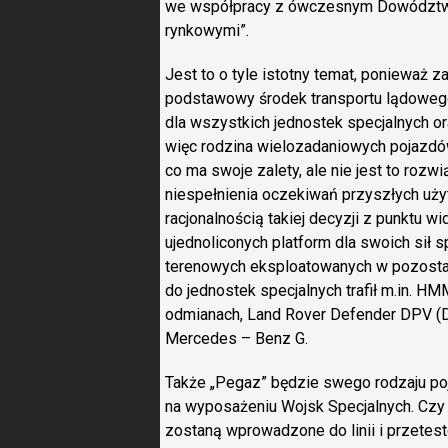
we współpracy z ówczesnym Dowództwem
rynkowymi”.
Jest to o tyle istotny temat, ponieważ
podstawowy środek transportu lądowego 
dla wszystkich jednostek specjalnych 
więc rodzina wielozadaniowych pojazdó
co ma swoje zalety, ale nie jest to roz
niespełnienia oczekiwań przyszłych użyt
racjonalnością takiej decyzji z punktu wi
ujednoliconych platform dla swoich sił 
terenowych eksploatowanych w pozostały
do jednostek specjalnych trafił m.in. H
odmianach, Land Rover Defender DPV (De
Mercedes – Benz G.
Także „Pegaz” będzie swego rodzaju po
na wyposażeniu Wojsk Specjalnych. Czy 
zostaną wprowadzone do linii i przete