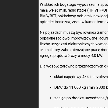
W skład ich bogatego wyposażenia specj
mają wejść m.in. radiostacje (HF, VHF/U
BMS/BFT, pokładowy odbiornik nawigacji
optoelektroniczna, zestaw kamer termowi
Na pojazdach muszą być również zamont
odpalane radiowo improwizowane ładunk
liczbę urządzeń elektronicznych wyma
akumulatory zabezpieczające pracę środ
agregat prądotwórczy o mocy 4,0 kW.
Dla wozów, zarówno przeznaczonych dla
układ napędowy 4×4 i niezależ
DMC do 11 000 kg i min. 2000 k
zasięg po drodze utwardzonej/