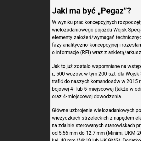
Jaki ma być „Pegaz”?
W wyniku prac koncepcyjnych rozpoczęt
wielozadaniowego pojazdu Wojsk Specja
elementy założeń/wymagań technicznych
fazy analityczno-koncepcyjnej i rozesła
o informacje (RFI) wraz z ankietą/arku
Jak to już zostało wspomniane na wstępi
r., 500 wozów, w tym 200 szt. dla Wojsk
trafić do naszych komandosów w 2015 r
bojowej 4- lub 5-miejscowej (także w 
oraz 4-miejscowej dowodzenia.
Główne uzbrojenie wielozadaniowych p
wieżyczkach strzeleckich z napędem el
na zdalnie sterowanych stanowiskach p
od 5,56 mm do 12,7 mm (Minimi, UKM-2
kal. 40 mm (Mk19 lub HK GMG). Dodatk