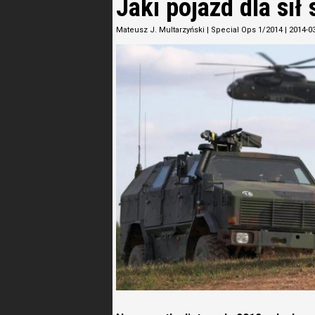
Jaki pojazd dla sił
Mateusz J. Multarzyński
|
Special Ops 1/2014
|
2014-0