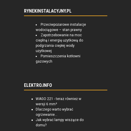
RYNEKINSTALACYJNY.PL
Przeciwpożarowe instalacje
wodociągowe – stan prawny
Zapotrzebowanie na moc
cieplną i energię użytkową do
podgrzania ciepłej wody
użytkowej
Pomieszczenia kotłowni
gazowych
ELEKTRO.INFO
WAGO 221 - teraz również w
wersji 6 mm²
Dlaczego warto wybrać
ogrzewanie...
Jak wybrać lampy wiszące do
domu?