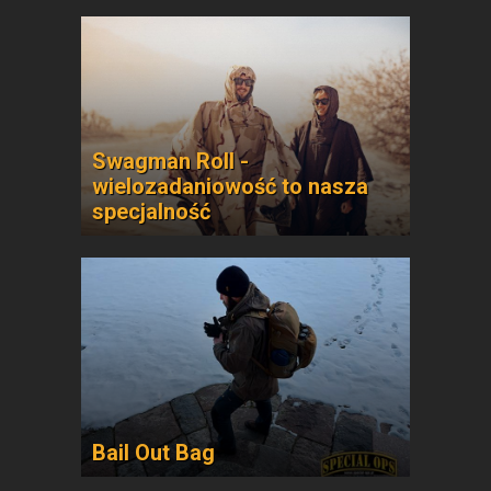
Swagman Roll -
wielozadaniowość to nasza
specjalność
Bail Out Bag