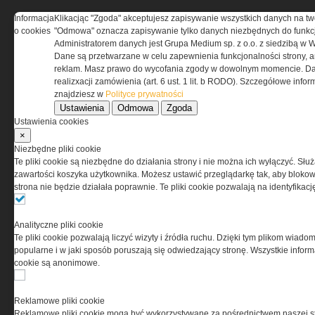
Informacja
Klikacjąc "Zgoda" akceptujesz zapisywanie wszystkich danych na tw
REGULAMIN
o cookies
"Odmowa" oznacza zapisywanie tylko danych niezbędnych do funkcj
Administratorem danych jest Grupa Medium sp. z o.o. z siedzibą w 
Dane są przetwarzane w celu zapewnienia funkcjonalności strony, a
Regulamin określa zasady korzystania z portalu
reklam. Masz prawo do wycofania zgody w dowolnym momencie. Da
www.special-ops.pl
realizxacji zamówienia (art. 6 ust. 1 lit. b RODO). Szczegółowe inf
znajdziesz w
Polityce prywatności
Ustawienia
Odmowa
Zgoda
Korzystanie z portalu jest równoznaczne
Ustawienia cookies
z zaakceptowaniem warunków ustanowionych
×
przez Grupa MEDIUM Spółka z ograniczoną
Niezbędne pliki cookie
odpowiedzialnością Spółka komandytowa, nr KRS:
Te pliki cookie są niezbędne do działania strony i nie można ich wyłączyć. Słu
0000537655, NIP 1132860378, REGON 146393437
zawartości koszyka użytkownika. Możesz ustawić przeglądarkę tak, aby blokował
(zwana dalej Grupa MEDIUM) w postaci Regulaminu.
strona nie będzie działała poprawnie. Te pliki cookie pozwalają na identyfika
Przeczytaj regulamin
Analityczne pliki cookie
Te pliki cookie pozwalają liczyć wizyty i źródła ruchu. Dzięki tym plikom wiadom
popularne i w jaki sposób poruszają się odwiedzający stronę. Wszystkie inform
cookie są anonimowe.
PRYWATNOŚĆ
Reklamowe pliki cookie
Reklamowe pliki cookie mogą być wykorzystywane za pośrednictwem naszej s
Ta witryna wykorzystuje pliki cookies do przechowywania