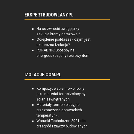
EKSPERTBUDOWLANY.PL
Na co zwrócić uwagę przy
zakupie bramy garażowej?
Ocieplenie poddasza - czym jest
skuteczna izolacja?
PORADNIK: Sposoby na
energooszczędny i zdrowy dom
IZOLACJE.COM.PL
Kompozyt wapienno-konopny
jako materiał termoizolacyjny
ścian zewnętrznych
Materiały termoizolacyjne
przeznaczone do wysokich
temperatur -...
Warunki Techniczne 2021 dla
przegród i złączy budowlanych