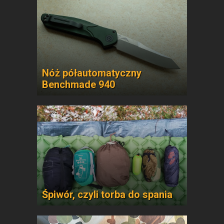
Nóż półautomatyczny
Benchmade 940
Śpiwór, czyli torba do spania