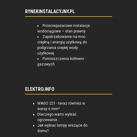
RYNEKINSTALACYJNY.PL
Przeciwpożarowe instalacje
wodociągowe – stan prawny
Zapotrzebowanie na moc
cieplną i energię użytkową do
podgrzania ciepłej wody
użytkowej
Pomieszczenia kotłowni
gazowych
ELEKTRO.INFO
WAGO 221 - teraz również w
wersji 6 mm²
Dlaczego warto wybrać
ogrzewanie...
Jak wybrać lampy wiszące do
domu?