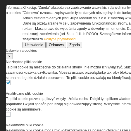
Informacja
Klikacjąc "Zgoda" akceptujesz zapisywanie wszystkich danych na tw
REGULAMIN
o cookies
"Odmowa" oznacza zapisywanie tylko danych niezbędnych do funkcj
Administratorem danych jest Grupa Medium sp. z o.o. z siedzibą w 
Dane są przetwarzane w celu zapewnienia funkcjonalności strony, a
Regulamin określa zasady korzystania z portalu
reklam. Masz prawo do wycofania zgody w dowolnym momencie. Da
www.special-ops.pl
realizxacji zamówienia (art. 6 ust. 1 lit. b RODO). Szczegółowe inf
znajdziesz w
Polityce prywatności
Ustawienia
Odmowa
Zgoda
Korzystanie z portalu jest równoznaczne
Ustawienia cookies
z zaakceptowaniem warunków ustanowionych
×
przez Grupa MEDIUM Spółka z ograniczoną
Niezbędne pliki cookie
odpowiedzialnością Spółka komandytowa, nr KRS:
Te pliki cookie są niezbędne do działania strony i nie można ich wyłączyć. Słu
0000537655, NIP 1132860378, REGON 146393437
zawartości koszyka użytkownika. Możesz ustawić przeglądarkę tak, aby blokował
(zwana dalej Grupa MEDIUM) w postaci Regulaminu.
strona nie będzie działała poprawnie. Te pliki cookie pozwalają na identyfika
Przeczytaj regulamin
Analityczne pliki cookie
Te pliki cookie pozwalają liczyć wizyty i źródła ruchu. Dzięki tym plikom wiadom
popularne i w jaki sposób poruszają się odwiedzający stronę. Wszystkie inform
cookie są anonimowe.
PRYWATNOŚĆ
Reklamowe pliki cookie
Reklamowe pliki cookie mogą być wykorzystywane za pośrednictwem naszej s
Ta witryna wykorzystuje pliki cookies do przechowywania