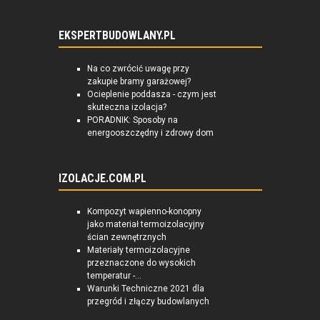
EKSPERTBUDOWLANY.PL
Na co zwrócić uwagę przy
zakupie bramy garażowej?
Ocieplenie poddasza - czym jest
skuteczna izolacja?
PORADNIK: Sposoby na
energooszczędny i zdrowy dom
IZOLACJE.COM.PL
Kompozyt wapienno-konopny
jako materiał termoizolacyjny
ścian zewnętrznych
Materiały termoizolacyjne
przeznaczone do wysokich
temperatur -...
Warunki Techniczne 2021 dla
przegród i złączy budowlanych