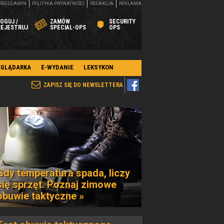
REGULAMIN
POLITYKA PRYWATNOŚCI
REDAKCJA
REKLAMA
OGUJ /
ZAMÓW
SECURITY
REJESTRUJ
SPECIAL-OPS
OPS
EGLĄDARKA
E-WYDANIE
LEKSYKON
ZAPISZ SIĘ DO NEWSLETTERA
Gdy temperatura spada, liczy
się sprzęt. Poznaj zimowe
obuwie taktyczne »