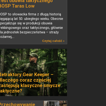
Test obuwia taktycznego
BOSP Taras Low
OSP to słowacka firma z długą historią
ięgającą lat 50. ubiegłego wieku. Obecnie
pecjalizuje się w produkcji obuwia
rekkingowego oraz taktycznego, głównie
la jednostek bezpieczeństwa – straży
ożarnej,...
Czytaj całość »
Retraktory Gear Keeper –
dlaczego coraz częściej
zastępują klasyczne smycze
taktyczne?
Przechowywanie