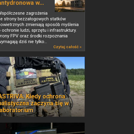
antydronowa w...
Współczesne zagrożenia
ze strony bezzałogowych statków
powietrznych zmieniają sposób myślenia
 ochronie ludzi, sprzętu i infrastruktury.
Drony FPV oraz środki rozpoznania
ymagają dziś nie tylko...
Czytaj całość »
ASTRIVA. Kiedy ochrona
balistyczna zaczyna się w
laboratorium