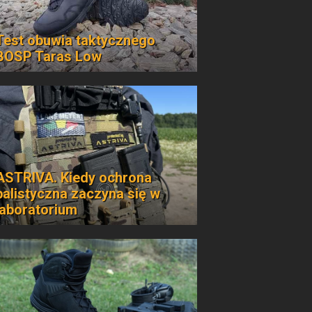
Test obuwia taktycznego
BOSP Taras Low
ASTRIVA. Kiedy ochrona
balistyczna zaczyna się w
laboratorium