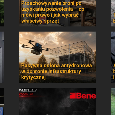
Przechowywanie broni po
uzyskaniu pozwolenia – co
mówi prawo i jak wybrać
właściwy sprzęt
n
Pasywna osłona antydronowa
w ochronie infrastruktury
krytycznej