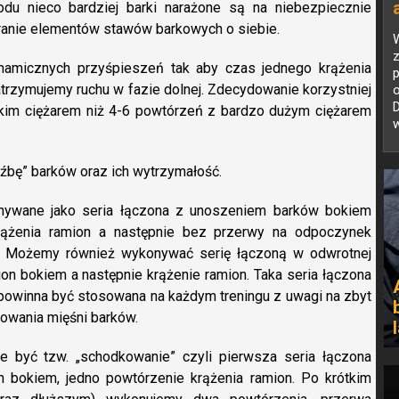
du nieco bardziej barki narażone są na niebezpiecznie
eranie elementów stawów barkowych o siebie.
amicznych przyśpieszeń tak aby czas jednego krążenia
atrzymujemy ruchu w fazie dolnej. Zdecydowanie korzystniej
o
kim ciężarem niż 4-6 powtórzeń z bardzo dużym ciężarem
w
zeźbę” barków oraz ich wytrzymałość.
nywane jako seria łączona z unoszeniem barków bokiem
rążenia ramion a następnie bez przerwy na odpoczynek
. Możemy również wykonywać serię łączoną w odwrotnej
ion bokiem a następnie krążenie ramion. Taka seria łączona
e powinna być stosowana na każdym treningu z uwagi na zbyt
owania mięśni barków.
e być tzw. „schodkowanie” czyli pierwsza seria łączona
n bokiem, jedno powtórzenie krążenia ramion. Po krótkim