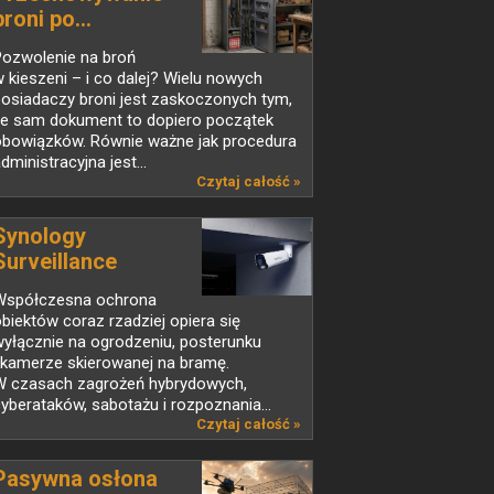
broni po...
Pozwolenie na broń
 kieszeni – i co dalej? Wielu nowych
osiadaczy broni jest zaskoczonych tym,
że sam dokument to dopiero początek
obowiązków. Równie ważne jak procedura
dministracyjna jest...
Czytaj całość »
Synology
Surveillance
Station...
Współczesna ochrona
biektów coraz rzadziej opiera się
yłącznie na ogrodzeniu, posterunku
 kamerze skierowanej na bramę.
W czasach zagrożeń hybrydowych,
yberataków, sabotażu i rozpoznania...
Czytaj całość »
Pasywna osłona