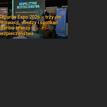
Security Expo 2026 – trzy dni
innowacji, wiedzy i spotkań
liderów branży
bezpieczeństwa