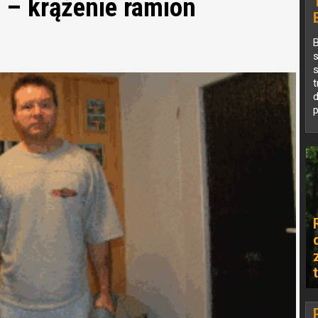
 – krążenie ramion
B
s
s
t
d
p