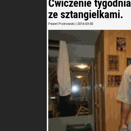
Ćwiczenie tygodnia
ze sztangielkami.
Paweł Piotrowski
|
2016-03-30