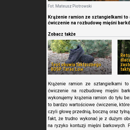
Fot. Mateusz Piotrowski
Krążenie ramion ze sztangielkami to
ćwiczenie na rozbudowę mięśni bark
Zobacz także
Retr
dlac
Test obuwia taktycznego
zast
BOSP Taras Low
takt
Krążenie ramion ze sztangielkami t
ćwiczenie na rozbudowę mięśni bar
wykonujemy krążenia ramion do tyłu be
to bardzo wartościowe ćwiczenie, które
czyli głowę przednią, boczną oraz tylną
fakt, że trudno wykonać je z dużym ob
na ryzyko kontuzji mięśni barkowych. 