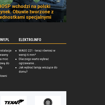
BOSP wchodzi na polski
rynek. Obuwie tworzone z
jednostkami specjalnymi
NY.PL
ELEKTRO.INFO
nstalacje
WAGO 221 - teraz również w
prawny
wersji 6 mm²
na moc
Dlaczego warto wybrać
tkową do
ogrzewanie...
dy
Jak wybrać lampy wiszące do
domu?
łowni