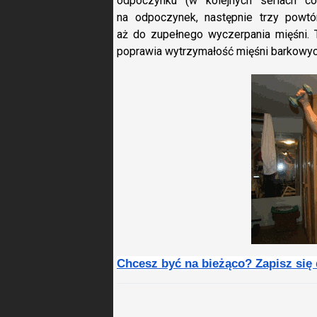
odpoczynku (w kolejnych seriach c
na odpoczynek, następnie trzy powtó
aż do zupełnego wyczerpania mięśni. 
poprawia wytrzymałość mięśni barkowyc
Chcesz być na bieżąco? Zapisz się