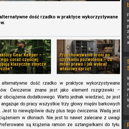
 alternatywne dość rzadko w praktyce wykorzystywane
w
ów.
p
a
aktory Gear Keeper –
Przechowywanie broni po
zego coraz częściej
uzyskaniu pozwolenia – co
ępują klasyczne smycze
mówi prawo i jak wybrać
yczne?
właściwy sprzęt
o alternatywne dość rzadko w praktyce wykorzystywane
o
w
ków. Ćwiczenie znane jest jako element rozgrzewki –
i
z obciążenia dodatkowego. Warto jednak wiedzieć, że jest
 angażuje do pracy wszystkie trzy głowy mięśni barkowych
c
. Jest to niewątpliwie duży plus tego ćwiczenia. Wadą jest
ciążeniem w dłoniach. Nie jest to nawet zalecane z uwagi
Preferowane są krążenia ramion ze sztangielkami do tyłu.