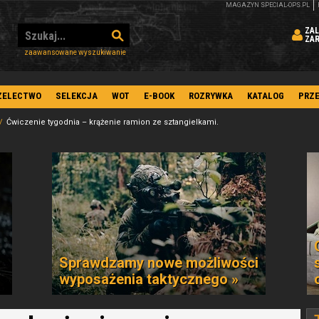
MAGAZYN SPECIAL-OPS.PL
ZAL
ZA
zaawansowane wyszukiwanie
ZELECTWO
SELEKCJA
WOT
E-BOOK
ROZRYWKA
KATALOG
PRZ
Ćwiczenie tygodnia – krążenie ramion ze sztangielkami.
Sprawdzamy nowe możliwości
wyposażenia taktycznego »