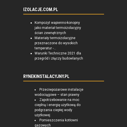
IZOLACJE.COM.PL
Kompozyt wapienno-konopny
jako materiał termoizolacyjny
ścian zewnętrznych
Materiały termoizolacyjne
przeznaczone do wysokich
temperatur -...
Warunki Techniczne 2021 dla
przegród i złączy budowlanych
RYNEKINSTALACYJNY.PL
Przeciwpożarowe instalacje
wodociągowe – stan prawny
Zapotrzebowanie na moc
cieplną i energię użytkową do
podgrzania ciepłej wody
użytkowej
Pomieszczenia kotłowni
gazowych