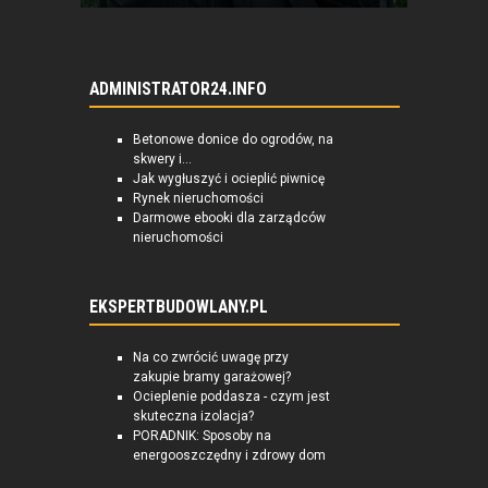
ADMINISTRATOR24.INFO
Betonowe donice do ogrodów, na
skwery i...
Jak wygłuszyć i ocieplić piwnicę
Rynek nieruchomości
Darmowe ebooki dla zarządców
nieruchomości
EKSPERTBUDOWLANY.PL
Na co zwrócić uwagę przy
zakupie bramy garażowej?
Ocieplenie poddasza - czym jest
skuteczna izolacja?
PORADNIK: Sposoby na
energooszczędny i zdrowy dom