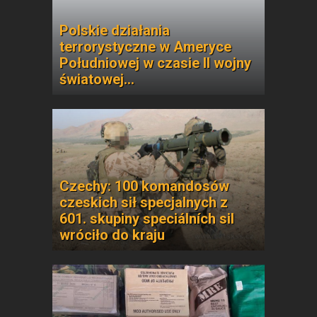
Polskie działania
terrorystyczne w Ameryce
Południowej w czasie II wojny
światowej...
Czechy: 100 komandosów
czeskich sił specjalnych z
601. skupiny speciálních sil
wróciło do kraju