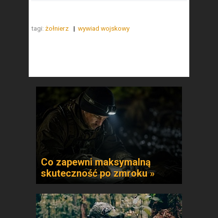
tagi:
żołnierz
wywiad wojskowy
Co zapewni maksymalną
skuteczność po zmroku »