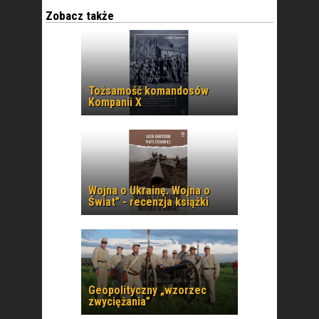
Zobacz także
Tożsamość komandosów
Kompanii X
Wojna o Ukrainę. Wojna o
Świat” - recenzja książki
Geopolityczny „wzorzec
zwyciężania”