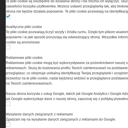
Te pliki cookie są niezbędne do działania strony i nie można ich wyłączyć. Słu
0000537655, NIP 1132860378, REGON 146393437
zawartości koszyka użytkownika. Możesz ustawić przeglądarkę tak, aby blokował
(zwana dalej Grupa MEDIUM) w postaci Regulaminu.
strona nie będzie działała poprawnie. Te pliki cookie pozwalają na identyfika
Przeczytaj regulamin
Analityczne pliki cookie
Te pliki cookie pozwalają liczyć wizyty i źródła ruchu. Dzięki tym plikom wiadom
popularne i w jaki sposób poruszają się odwiedzający stronę. Wszystkie inform
cookie są anonimowe.
PRYWATNOŚĆ
Reklamowe pliki cookie
Reklamowe pliki cookie mogą być wykorzystywane za pośrednictwem naszej s
Ta witryna wykorzystuje pliki cookies do przechowywania
reklamowych. Służą do budowania profilu Twoich zainteresowań na podstawie i
informacji na Twoim komputerze. Pliki cookies stosujemy
przeglądasz, co obejmuje unikalną identyfikację Twojej przeglądarki i urządze
w celu świadczenia usług na najwyższym poziomie,
zezwolisz na te pliki cookie, nadal będziesz widzieć w przeglądarce podstawow
w tym w sposób dostosowany do indywidualnych potrzeb.
na Twoich zainteresowaniach.
Korzystanie z witryny bez zmiany ustawień dotyczących
cookies oznacza, że będą one zamieszczane w Twoim
Nasza strona korzysta z usług Google, takich jak Google Analytics i Google Ads
urządzeniu końcowym. W każdym momencie możesz
jak Google wykorzystuje dane z naszej strony, zapoznaj się z polityką prywatn
dokonać zmiany ustawień przeglądarki dotyczących
cookies. Nim Państwo zaczną korzystać z naszego
serwisu prosimy o zapoznanie się z naszą
polityką
Wysyłanie danych związanych z reklamami
prywatności
oraz
informacją o cookies
.
Zgadzam się na wysyłanie danych związanych z reklamami do Google.