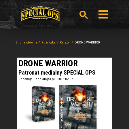
Strona główna
Rozrywka
Książki
DRONE WARRIOR
DRONE WARRIOR
Patronat medialny SPECIAL OPS
Redakcja SpecialOps.pl
|
2018-02-07