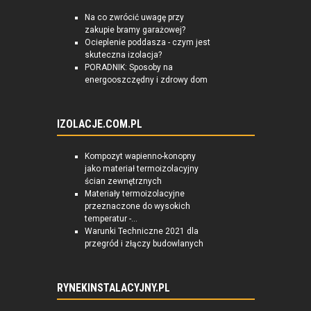
Na co zwrócić uwagę przy
zakupie bramy garażowej?
Ocieplenie poddasza - czym jest
skuteczna izolacja?
PORADNIK: Sposoby na
energooszczędny i zdrowy dom
IZOLACJE.COM.PL
Kompozyt wapienno-konopny
jako materiał termoizolacyjny
ścian zewnętrznych
Materiały termoizolacyjne
przeznaczone do wysokich
temperatur -...
Warunki Techniczne 2021 dla
przegród i złączy budowlanych
RYNEKINSTALACYJNY.PL