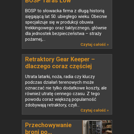
BOSP Taras Low
BOSP to słowacka firma z długą historią
sięgającą lat 50. ubiegłego wieku. Obecnie
specjalizuje się w produkcji obuwia
trekkingowego oraz taktycznego, głównie
dla jednostek bezpieczeństwa – straży
pożarnej,...
Czytaj całość »
Retraktory Gear Keeper –
dlaczego coraz częściej
zastępują klasyczne smycze
Utrata latarki, noża, radia czy kluczy
taktyczne?
podczas działań terenowych może
oznaczać nie tylko dodatkowe koszty, ale
również utratę cennego czasu. Z tego
powodu coraz większą popularność
zdobywają retraktory, czyli...
Czytaj całość »
Przechowywanie
broni po...