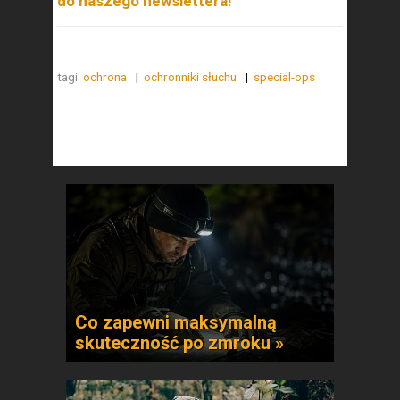
do naszego newslettera!
tagi:
ochrona
ochronniki słuchu
special-ops
Co zapewni maksymalną
skuteczność po zmroku »