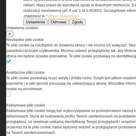
Regulamin określa zasady korzystania z portalu
reklam. Masz prawo do wycofania zgody w dowolnym momencie. Da
www.special-ops.pl
realizxacji zamówienia (art. 6 ust. 1 lit. b RODO). Szczegółowe inf
znajdziesz w
Polityce prywatności
Ustawienia
Odmowa
Zgoda
Korzystanie z portalu jest równoznaczne
Ustawienia cookies
z zaakceptowaniem warunków ustanowionych
×
przez Grupa MEDIUM Spółka z ograniczoną
Niezbędne pliki cookie
odpowiedzialnością Spółka komandytowa, nr KRS:
Te pliki cookie są niezbędne do działania strony i nie można ich wyłączyć. Słu
0000537655, NIP 1132860378, REGON 146393437
zawartości koszyka użytkownika. Możesz ustawić przeglądarkę tak, aby blokował
(zwana dalej Grupa MEDIUM) w postaci Regulaminu.
strona nie będzie działała poprawnie. Te pliki cookie pozwalają na identyfika
Przeczytaj regulamin
Analityczne pliki cookie
Te pliki cookie pozwalają liczyć wizyty i źródła ruchu. Dzięki tym plikom wiadom
popularne i w jaki sposób poruszają się odwiedzający stronę. Wszystkie inform
cookie są anonimowe.
PRYWATNOŚĆ
Reklamowe pliki cookie
Reklamowe pliki cookie mogą być wykorzystywane za pośrednictwem naszej s
Ta witryna wykorzystuje pliki cookies do przechowywania
reklamowych. Służą do budowania profilu Twoich zainteresowań na podstawie i
informacji na Twoim komputerze. Pliki cookies stosujemy
przeglądasz, co obejmuje unikalną identyfikację Twojej przeglądarki i urządze
w celu świadczenia usług na najwyższym poziomie,
zezwolisz na te pliki cookie, nadal będziesz widzieć w przeglądarce podstawow
w tym w sposób dostosowany do indywidualnych potrzeb.
na Twoich zainteresowaniach.
Korzystanie z witryny bez zmiany ustawień dotyczących