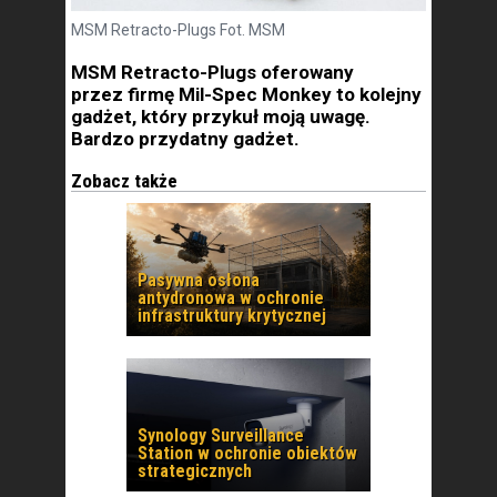
MSM Retracto-Plugs Fot. MSM
MSM Retracto-Plugs oferowany
przez firmę Mil-Spec Monkey to kolejny
gadżet, który przykuł moją uwagę.
Bardzo przydatny gadżet.
Zobacz także
Pasywna osłona
antydronowa w ochronie
infrastruktury krytycznej
Synology Surveillance
Station w ochronie obiektów
strategicznych