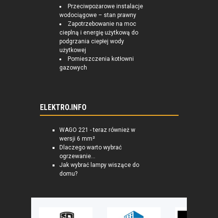
Przeciwpożarowe instalacje
wodociągowe – stan prawny
Zapotrzebowanie na moc
cieplną i energię użytkową do
podgrzania ciepłej wody
użytkowej
Pomieszczenia kotłowni
gazowych
ELEKTRO.INFO
WAGO 221 - teraz również w
wersji 6 mm²
Dlaczego warto wybrać
ogrzewanie...
Jak wybrać lampy wiszące do
domu?