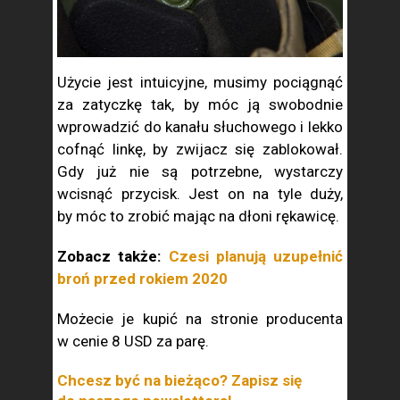
Użycie jest intuicyjne, musimy pociągnąć
za zatyczkę tak, by móc ją swobodnie
wprowadzić do kanału słuchowego i lekko
cofnąć linkę, by zwijacz się zablokował.
Gdy już nie są potrzebne, wystarczy
wcisnąć przycisk. Jest on na tyle duży,
by móc to zrobić mając na dłoni rękawicę.
Zobacz także:
Czesi planują uzupełnić
broń przed rokiem 2020
Możecie je kupić na stronie producenta
w cenie 8 USD za parę.
Chcesz być na bieżąco? Zapisz się