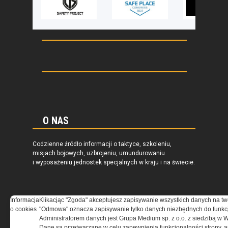
O NAS
Codzienne źródło informacji o taktyce, szkoleniu,
misjach bojowych, uzbrojeniu, umundurowaniu
i wyposażeniu jednostek specjalnych w kraju i na świecie.
Informacja
Klikacjąc "Zgoda" akceptujesz zapisywanie wszystkich danych na tw
o cookies
"Odmowa" oznacza zapisywanie tylko danych niezbędnych do funkcj
REGULAMIN
Administratorem danych jest Grupa Medium sp. z o.o. z siedzibą w 
Dane są przetwarzane w celu zapewnienia funkcjonalności strony, a