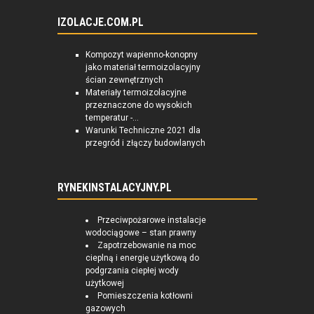
IZOLACJE.COM.PL
Kompozyt wapienno-konopny
jako materiał termoizolacyjny
ścian zewnętrznych
Materiały termoizolacyjne
przeznaczone do wysokich
temperatur -...
Warunki Techniczne 2021 dla
przegród i złączy budowlanych
RYNEKINSTALACYJNY.PL
Przeciwpożarowe instalacje
wodociągowe – stan prawny
Zapotrzebowanie na moc
cieplną i energię użytkową do
podgrzania ciepłej wody
użytkowej
Pomieszczenia kotłowni
gazowych