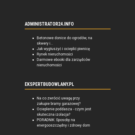
ADMINISTRATOR24.INFO
Betonowe donice do ogrodów, na
skwery i...
Jak wygłuszyć i ocieplić piwnicę
Rynek nieruchomości
Darmowe ebooki dla zarządców
nieruchomości
EKSPERTBUDOWLANY.PL
Na co zwrócić uwagę przy
zakupie bramy garażowej?
Ocieplenie poddasza - czym jest
skuteczna izolacja?
PORADNIK: Sposoby na
energooszczędny i zdrowy dom