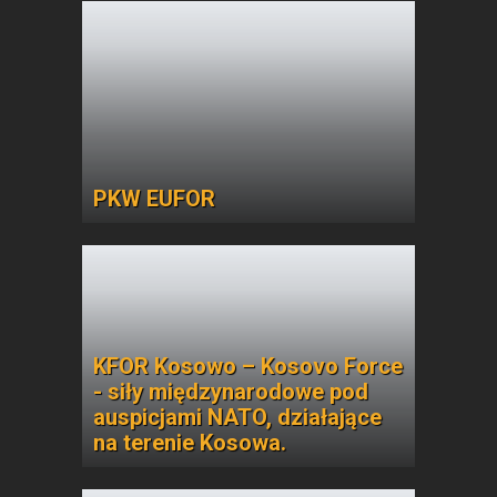
PKW EUFOR
KFOR Kosowo – Kosovo Force
- siły międzynarodowe pod
auspicjami NATO, działające
na terenie Kosowa.