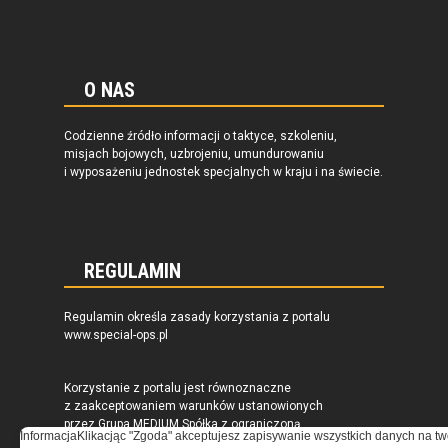
O NAS
Codzienne źródło informacji o taktyce, szkoleniu,
misjach bojowych, uzbrojeniu, umundurowaniu
i wyposażeniu jednostek specjalnych w kraju i na świecie.
REGULAMIN
Regulamin określa zasady korzystania z portalu
www.special-ops.pl
Korzystanie z portalu jest równoznaczne
z zaakceptowaniem warunków ustanowionych
przez Grupa MEDIUM Spółka z ograniczoną
Informacja
Klikacjąc "Zgoda" akceptujesz zapisywanie wszystkich danych na tw
odpowiedzialnością Spółka komandytowa, nr KRS: