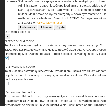
o cookies
"Odmowa" oznacza zapisywanie tylko danych niezbędnych do funkcj
0000537655, NIP 1132860378, REGON 146393437
Administratorem danych jest Grupa Medium sp. z o.o. z siedzibą w 
(zwana dalej Grupa MEDIUM) w postaci Regulaminu.
Dane są przetwarzane w celu zapewnienia funkcjonalności strony, a
reklam. Masz prawo do wycofania zgody w dowolnym momencie. Da
realizxacji zamówienia (art. 6 ust. 1 lit. b RODO). Szczegółowe inf
Przeczytaj regulamin
znajdziesz w
Polityce prywatności
Ustawienia
Odmowa
Zgoda
Ustawienia cookies
×
Niezbędne pliki cookie
PRYWATNOŚĆ
Te pliki cookie są niezbędne do działania strony i nie można ich wyłączyć. Słu
zawartości koszyka użytkownika. Możesz ustawić przeglądarkę tak, aby blokował
strona nie będzie działała poprawnie. Te pliki cookie pozwalają na identyfika
Ta witryna wykorzystuje pliki cookies do przechowywania
informacji na Twoim komputerze. Pliki cookies stosujemy
w celu świadczenia usług na najwyższym poziomie,
Analityczne pliki cookie
w tym w sposób dostosowany do indywidualnych potrzeb.
Te pliki cookie pozwalają liczyć wizyty i źródła ruchu. Dzięki tym plikom wiadom
Korzystanie z witryny bez zmiany ustawień dotyczących
popularne i w jaki sposób poruszają się odwiedzający stronę. Wszystkie inform
cookies oznacza, że będą one zamieszczane w Twoim
cookie są anonimowe.
urządzeniu końcowym. W każdym momencie możesz
dokonać zmiany ustawień przeglądarki dotyczących
cookies. Nim Państwo zaczną korzystać z naszego
Reklamowe pliki cookie
serwisu prosimy o zapoznanie się z naszą
polityką
Reklamowe pliki cookie mogą być wykorzystywane za pośrednictwem naszej s
prywatności
oraz
informacją o cookies
.
reklamowych. Służą do budowania profilu Twoich zainteresowań na podstawie i
przeglądasz, co obejmuje unikalną identyfikację Twojej przeglądarki i urządze