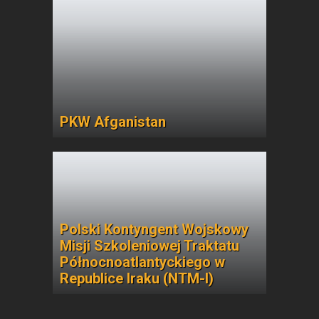
PKW Afganistan
Polski Kontyngent Wojskowy
Misji Szkoleniowej Traktatu
Północnoatlantyckiego w
Republice Iraku (NTM-I)