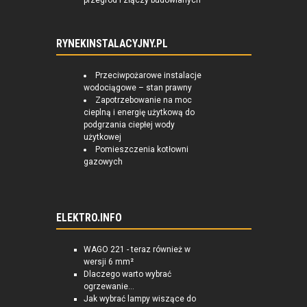
przegród i złączy budowlanych
RYNEKINSTALACYJNY.PL
Przeciwpożarowe instalacje
wodociągowe – stan prawny
Zapotrzebowanie na moc
cieplną i energię użytkową do
podgrzania ciepłej wody
użytkowej
Pomieszczenia kotłowni
gazowych
ELEKTRO.INFO
WAGO 221 - teraz również w
wersji 6 mm²
Dlaczego warto wybrać
ogrzewanie...
Jak wybrać lampy wiszące do