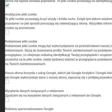
strona nie będzie działała poprawnie. Te pliki cookie pozwalają na identyfika
Ta witryna wykorzystuje pliki cookies do przechowywania
informacji na Twoim komputerze. Pliki cookies stosujemy
Analityczne pliki cookie
w celu świadczenia usług na najwyższym poziomie,
Te pliki cookie pozwalają liczyć wizyty i źródła ruchu. Dzięki tym plikom wiadom
w tym w sposób dostosowany do indywidualnych potrzeb.
popularne i w jaki sposób poruszają się odwiedzający stronę. Wszystkie inform
Korzystanie z witryny bez zmiany ustawień dotyczących
cookie są anonimowe.
cookies oznacza, że będą one zamieszczane w Twoim
urządzeniu końcowym. W każdym momencie możesz
dokonać zmiany ustawień przeglądarki dotyczących
Reklamowe pliki cookie
cookies. Nim Państwo zaczną korzystać z naszego
Reklamowe pliki cookie mogą być wykorzystywane za pośrednictwem naszej s
serwisu prosimy o zapoznanie się z naszą
polityką
reklamowych. Służą do budowania profilu Twoich zainteresowań na podstawie i
prywatności
oraz
informacją o cookies
.
przeglądasz, co obejmuje unikalną identyfikację Twojej przeglądarki i urządze
zezwolisz na te pliki cookie, nadal będziesz widzieć w przeglądarce podstawow
na Twoich zainteresowaniach.
Nasza strona korzysta z usług Google, takich jak Google Analytics i Google Ads
jak Google wykorzystuje dane z naszej strony, zapoznaj się z polityką prywatn
Wysyłanie danych związanych z reklamami
Copyright © 2004-2019 Grupa MEDIUM Spółka z ograniczoną odpowiedzialnością
Spółka komandytowa, nr KRS: 0000537655. Wszelkie prawa, w tym Autora,
Zgadzam się na wysyłanie danych związanych z reklamami do Google.
Wydawcy i Producenta bazy danych zastrzeżone. Jakiekolwiek dalsze
rozpowszechnianie artykułów zabronione. Korzystanie z serwisu i
zamieszczonych w nim utworów i danych wyłącznie na zasadach określonych w
Zasadach korzystania z serwisu.
Special-Ops
Reklamy spersonalizowane Google