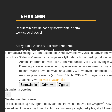
REGULAMIN
Regulamin określa zasady korzystania z portalu
www.special-ops.pl
Korzystanie z portalu jest równoznaczne
z zaakceptowaniem warunków ustanowionych
Informacja
Klikacjąc "Zgoda" akceptujesz zapisywanie wszystkich danych na tw
przez Grupa MEDIUM Spółka z ograniczoną
o cookies
"Odmowa" oznacza zapisywanie tylko danych niezbędnych do funkcj
odpowiedzialnością Spółka komandytowa, nr KRS:
Administratorem danych jest Grupa Medium sp. z o.o. z siedzibą w 
0000537655, NIP 1132860378, REGON 146393437
Dane są przetwarzane w celu zapewnienia funkcjonalności strony, a
(zwana dalej Grupa MEDIUM) w postaci Regulaminu.
reklam. Masz prawo do wycofania zgody w dowolnym momencie. Da
realizxacji zamówienia (art. 6 ust. 1 lit. b RODO). Szczegółowe inf
znajdziesz w
Polityce prywatności
Przeczytaj regulamin
Ustawienia
Odmowa
Zgoda
Ustawienia cookies
×
Niezbędne pliki cookie
Te pliki cookie są niezbędne do działania strony i nie można ich wyłączyć. Słu
PRYWATNOŚĆ
zawartości koszyka użytkownika. Możesz ustawić przeglądarkę tak, aby blokował