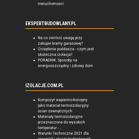
nieruchomości
EKSPERTBUDOWLANY.PL
Na co zwrócić uwagę przy
zakupie bramy garażowej?
Ocieplenie poddasza - czym jest
skuteczna izolacja?
PORADNIK: Sposoby na
energooszczędny i zdrowy dom
IZOLACJE.COM.PL
Kompozyt wapienno-konopny
jako materiał termoizolacyjny
ścian zewnętrznych
Materiały termoizolacyjne
przeznaczone do wysokich
temperatur -...
Warunki Techniczne 2021 dla