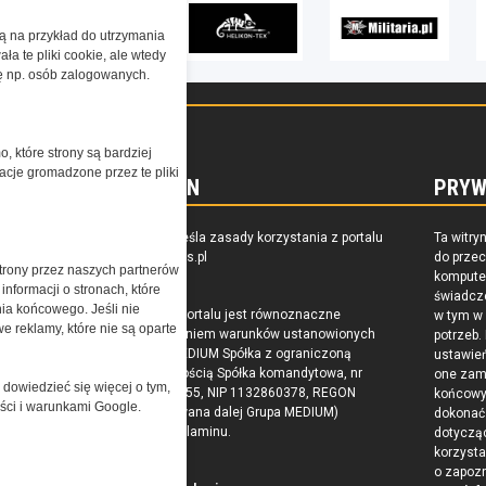
żą na przykład do utrzymania
a te pliki cookie, ale wtedy
cję np. osób zalogowanych.
o, które strony są bardziej
acje gromadzone przez te pliki
REGULAMIN
PRYW
zkoleniu,
Regulamin określa zasady korzystania z portalu
Ta witry
owaniu
www.special-ops.pl
do prze
trony przez naszych partnerów
raju
komputer
nformacji o stronach, które
świadcz
nia końcowego. Jeśli nie
Korzystanie z portalu jest równoznaczne
w tym w
e reklamy, które nie są oparte
z zaakceptowaniem warunków ustanowionych
potrzeb.
przez Grupa MEDIUM Spółka z ograniczoną
ustawie
odpowiedzialnością Spółka komandytowa, nr
one zam
 dowiedzieć się więcej o tym,
KRS: 0000537655, NIP 1132860378, REGON
końcow
ości i warunkami Google.
146393437 (zwana dalej Grupa MEDIUM)
dokonać 
w postaci Regulaminu.
dotyczą
korzysta
o zapoz