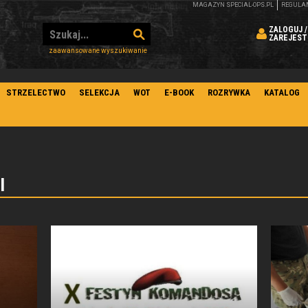
MAGAZYN SPECIAL-OPS.PL
REGULA
ZALOGUJ /
ZAREJEST
zaawansowane wyszukiwanie
STRZELECTWO
SELEKCJA
WOT
E-BOOK
ROZRYWKA
KATALOG
I