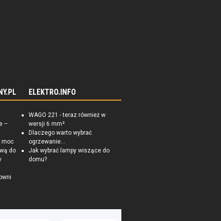
NY.PL
ELEKTRO.INFO
WAGO 221 - teraz również w
e –
wersji 6 mm²
Dlaczego warto wybrać
a moc
ogrzewanie...
ową do
Jak wybrać lampy wiszące do
y
domu?
owni