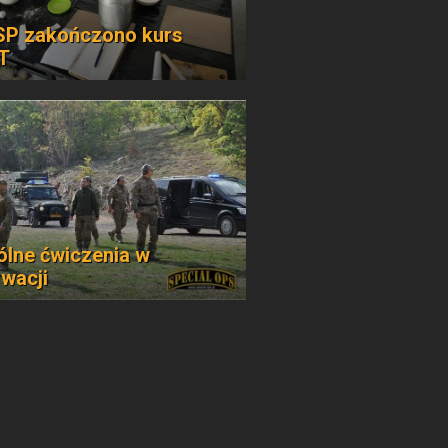
P zakończono kurs
T
lne ćwiczenia w
wacji