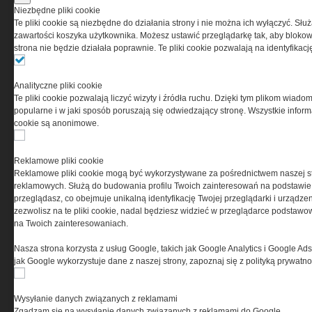
Niezbędne pliki cookie
Te pliki cookie są niezbędne do działania strony i nie można ich wyłączyć. Słu
zawartości koszyka użytkownika. Możesz ustawić przeglądarkę tak, aby blokował
strona nie będzie działała poprawnie. Te pliki cookie pozwalają na identyfika
Analityczne pliki cookie
Te pliki cookie pozwalają liczyć wizyty i źródła ruchu. Dzięki tym plikom wiadom
popularne i w jaki sposób poruszają się odwiedzający stronę. Wszystkie inform
O NAS
cookie są anonimowe.
Codzienne źródło informacji o taktyce, s
Reklamowe pliki cookie
misjach bojowych, uzbrojeniu, umundur
Reklamowe pliki cookie mogą być wykorzystywane za pośrednictwem naszej s
i wyposażeniu jednostek specjalnych w k
reklamowych. Służą do budowania profilu Twoich zainteresowań na podstawie i
i na świecie.
przeglądasz, co obejmuje unikalną identyfikację Twojej przeglądarki i urządze
zezwolisz na te pliki cookie, nadal będziesz widzieć w przeglądarce podstawow
na Twoich zainteresowaniach.
Nasza strona korzysta z usług Google, takich jak Google Analytics i Google Ads
jak Google wykorzystuje dane z naszej strony, zapoznaj się z polityką prywatn
Wysyłanie danych związanych z reklamami
Zgadzam się na wysyłanie danych związanych z reklamami do Google.