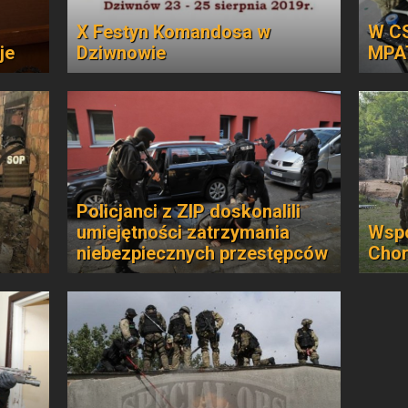
X Festyn Komandosa w
W CS
je
Dziwnowie
MPA
Policjanci z ZIP doskonalili
umiejętności zatrzymania
Wspó
niebezpiecznych przestępców
Chor