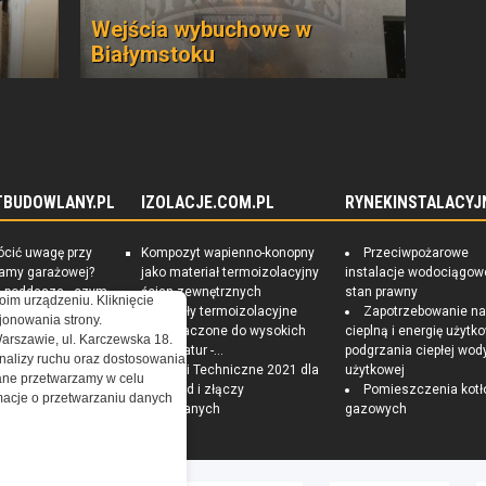
Wejścia wybuchowe w
Białymstoku
TBUDOWLANY.PL
IZOLACJE.COM.PL
RYNEKINSTALACYJ
ócić uwagę przy
Kompozyt wapienno-konopny
Przeciwpożarowe
ramy garażowej?
jako materiał termoizolacyjny
instalacje wodociągow
e poddasza - czym
ścian zewnętrznych
stan prawny
oim urządzeniu. Kliknięcie
czna izolacja?
Materiały termoizolacyjne
Zapotrzebowanie n
onowania strony.
 Sposoby na
przeznaczone do wysokich
cieplną i energię użytk
Warszawie, ul. Karczewska 18.
czędny i zdrowy
temperatur -...
podgrzania ciepłej wod
nalizy ruchu oraz dostosowania
Warunki Techniczne 2021 dla
użytkowej
ne przetwarzamy w celu
przegród i złączy
Pomieszczenia kotł
ormacje o przetwarzaniu danych
budowlanych
gazowych