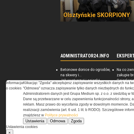
Olsztyńskie SKORPIONY
ADMINISTRATOR24.INFO
EKSPER
Betonowe donice do ogrodów,
Na co zwr
na skwery i...
zakupie b
Jak wygłuszyć i ocieplić
Ociepleni
Informacja
Klikacjąc "Zgoda" akceptujesz zapisywanie wszystkich danych na tw
piwnicę
jest skute
o cookies
"Odmowa" oznacza zapisywanie tylko danych niezbędnych do funkcj
Rynek nieruchomości
PORADNIK:
Administratorem danych jest Grupa Medium sp. z o.o. z siedzibą w 
Darmowe ebooki dla
energoosz
Dane są przetwarzane w celu zapewnienia funkcjonalności strony, a
zarządców nieruchomości
dom
reklam. Masz prawo do wycofania zgody w dowolnym momencie. Da
realizxacji zamówienia (art. 6 ust. 1 lit. b RODO). Szczegółowe inf
znajdziesz w
Polityce prywatności
Ustawienia
Odmowa
Zgoda
Ustawienia cookies
×