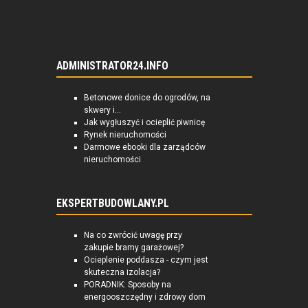
ADMINISTRATOR24.INFO
Betonowe donice do ogrodów, na
skwery i...
Jak wygłuszyć i ocieplić piwnicę
Rynek nieruchomości
Darmowe ebooki dla zarządców
nieruchomości
EKSPERTBUDOWLANY.PL
Na co zwrócić uwagę przy
zakupie bramy garażowej?
Ocieplenie poddasza - czym jest
skuteczna izolacja?
PORADNIK: Sposoby na
energooszczędny i zdrowy dom