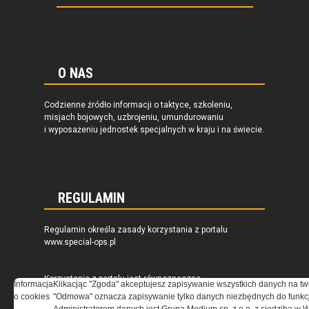
O NAS
Codzienne źródło informacji o taktyce, szkoleniu,
misjach bojowych, uzbrojeniu, umundurowaniu
i wyposażeniu jednostek specjalnych w kraju i na świecie.
REGULAMIN
Regulamin określa zasady korzystania z portalu
www.special-ops.pl
Korzystanie z portalu jest równoznaczne
Informacja
Klikacjąc "Zgoda" akceptujesz zapisywanie wszystkich danych na tw
z zaakceptowaniem warunków ustanowionych
o cookies
"Odmowa" oznacza zapisywanie tylko danych niezbędnych do funkcj
przez Grupa MEDIUM Spółka z ograniczoną