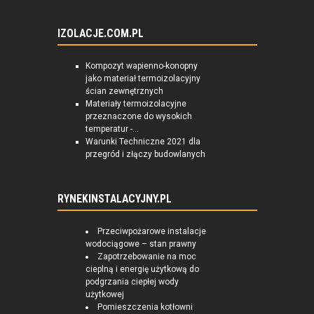
IZOLACJE.COM.PL
Kompozyt wapienno-konopny
jako materiał termoizolacyjny
ścian zewnętrznych
Materiały termoizolacyjne
przeznaczone do wysokich
temperatur -...
Warunki Techniczne 2021 dla
przegród i złączy budowlanych
RYNEKINSTALACYJNY.PL
Przeciwpożarowe instalacje
wodociągowe – stan prawny
Zapotrzebowanie na moc
cieplną i energię użytkową do
podgrzania ciepłej wody
użytkowej
Pomieszczenia kotłowni