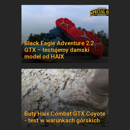
Black Eagle Adventure 2.2
GTX – testujemy damski
model od HAIX
Buty Haix Combat GTX Coyote
- test w warunkach górskich