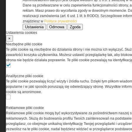
Administratorem danych jest Grupa Medium sp. z o.o. z siedzibą w 
odpowiedzialnością Spółka komandytowa, nr KRS:
Dane są przetwarzane w celu zapewnienia funkcjonalności strony, a
0000537655, NIP 1132860378, REGON 146393437
reklam. Masz prawo do wycofania zgody w dowolnym momencie. Da
(zwana dalej Grupa MEDIUM) w postaci Regulaminu.
realizxacji zamówienia (art. 6 ust. 1 lit. b RODO). Szczegółowe inf
znajdziesz w
Polityce prywatności
Ustawienia
Odmowa
Zgoda
Przeczytaj regulamin
Ustawienia cookies
×
Niezbędne pliki cookie
Te pliki cookie są niezbędne do działania strony i nie można ich wyłączyć. Słu
zawartości koszyka użytkownika. Możesz ustawić przeglądarkę tak, aby blokował
PRYWATNOŚĆ
strona nie będzie działała poprawnie. Te pliki cookie pozwalają na identyfika
Ta witryna wykorzystuje pliki cookies do przechowywania
Analityczne pliki cookie
informacji na Twoim komputerze. Pliki cookies stosujemy
Te pliki cookie pozwalają liczyć wizyty i źródła ruchu. Dzięki tym plikom wiadom
w celu świadczenia usług na najwyższym poziomie,
popularne i w jaki sposób poruszają się odwiedzający stronę. Wszystkie inform
w tym w sposób dostosowany do indywidualnych potrzeb.
cookie są anonimowe.
Korzystanie z witryny bez zmiany ustawień dotyczących
cookies oznacza, że będą one zamieszczane w Twoim
urządzeniu końcowym. W każdym momencie możesz
Reklamowe pliki cookie
dokonać zmiany ustawień przeglądarki dotyczących
Reklamowe pliki cookie mogą być wykorzystywane za pośrednictwem naszej s
cookies. Nim Państwo zaczną korzystać z naszego
reklamowych. Służą do budowania profilu Twoich zainteresowań na podstawie i
serwisu prosimy o zapoznanie się z naszą
polityką
przeglądasz, co obejmuje unikalną identyfikację Twojej przeglądarki i urządze
prywatności
oraz
informacją o cookies
.
zezwolisz na te pliki cookie, nadal będziesz widzieć w przeglądarce podstawow