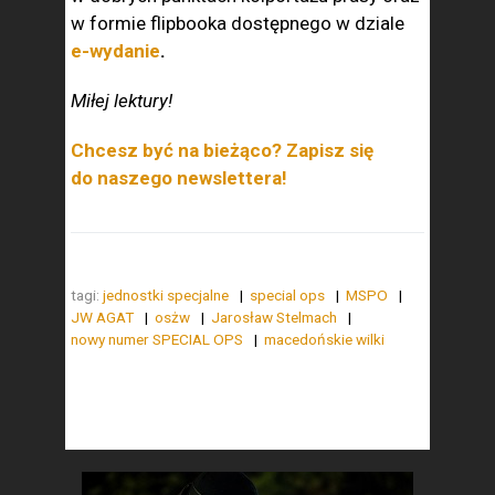
w formie flipbooka dostępnego w dziale
e-wydanie
.
Miłej lektury!
Chcesz być na bieżąco? Zapisz się
do naszego newslettera!
tagi:
jednostki specjalne
special ops
MSPO
JW AGAT
osżw
Jarosław Stelmach
nowy numer SPECIAL OPS
macedońskie wilki