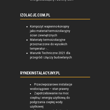
IZOLACJE.COM.PL
Kompozyt wapienno-konopny
jako materiał termoizolacyjny
ścian zewnętrznych
Materiały termoizolacyjne
przeznaczone do wysokich
temperatur -...
Warunki Techniczne 2021 dla
przegród i złączy budowlanych
RYNEKINSTALACYJNY.PL
Przeciwpożarowe instalacje
wodociągowe – stan prawny
Zapotrzebowanie na moc
cieplną i energię użytkową do
podgrzania ciepłej wody
użytkowej