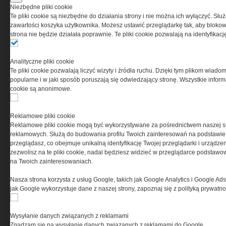
przez Grupa MEDIUM Spółka z ograniczoną
Niezbędne pliki cookie
odpowiedzialnością Spółka komandytowa, nr KRS:
Te pliki cookie są niezbędne do działania strony i nie można ich wyłączyć. Słu
0000537655, NIP 1132860378, REGON 146393437
zawartości koszyka użytkownika. Możesz ustawić przeglądarkę tak, aby blokował
(zwana dalej Grupa MEDIUM) w postaci Regulaminu.
strona nie będzie działała poprawnie. Te pliki cookie pozwalają na identyfika
Przeczytaj regulamin
Analityczne pliki cookie
Te pliki cookie pozwalają liczyć wizyty i źródła ruchu. Dzięki tym plikom wiadom
popularne i w jaki sposób poruszają się odwiedzający stronę. Wszystkie inform
cookie są anonimowe.
PRYWATNOŚĆ
Reklamowe pliki cookie
Reklamowe pliki cookie mogą być wykorzystywane za pośrednictwem naszej s
Ta witryna wykorzystuje pliki cookies do przechowywania
reklamowych. Służą do budowania profilu Twoich zainteresowań na podstawie i
informacji na Twoim komputerze. Pliki cookies stosujemy
przeglądasz, co obejmuje unikalną identyfikację Twojej przeglądarki i urządze
w celu świadczenia usług na najwyższym poziomie,
zezwolisz na te pliki cookie, nadal będziesz widzieć w przeglądarce podstawow
w tym w sposób dostosowany do indywidualnych potrzeb.
na Twoich zainteresowaniach.
Korzystanie z witryny bez zmiany ustawień dotyczących
cookies oznacza, że będą one zamieszczane w Twoim
Nasza strona korzysta z usług Google, takich jak Google Analytics i Google Ads
urządzeniu końcowym. W każdym momencie możesz
jak Google wykorzystuje dane z naszej strony, zapoznaj się z polityką prywatn
dokonać zmiany ustawień przeglądarki dotyczących
cookies. Nim Państwo zaczną korzystać z naszego
serwisu prosimy o zapoznanie się z naszą
polityką
Wysyłanie danych związanych z reklamami
prywatności
oraz
informacją o cookies
.
Zgadzam się na wysyłanie danych związanych z reklamami do Google.