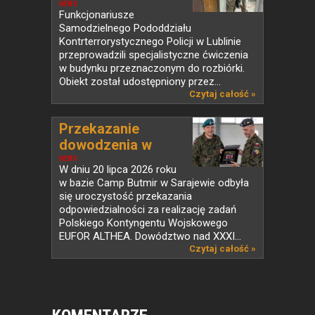
NEWS
Funkcjonariusze
Samodzielnego Pododdziału
Kontrterrorystycznego Policji w Lublinie
przeprowadzili specjalistyczne ćwiczenia
w budynku przeznaczonym do rozbiórki.
Obiekt został udostępniony przez...
Czytaj całość »
Przekazanie
dowodzenia w
PKW...
NEWS
W dniu 20 lipca 2026 roku
w bazie Camp Butmir w Sarajewie odbyła
się uroczystość przekazania
odpowiedzialności za realizację zadań
Polskiego Kontyngentu Wojskowego
EUFOR ALTHEA. Dowództwo nad XXXI...
Czytaj całość »