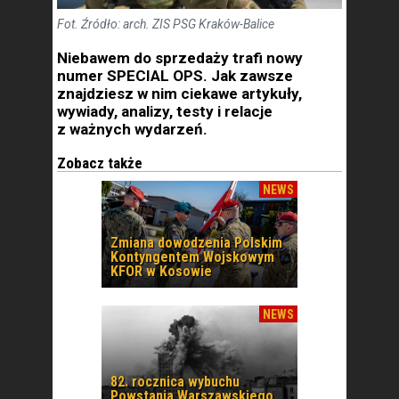
Fot. Źródło: arch. ZIS PSG Kraków-Balice
Niebawem do sprzedaży trafi nowy
numer SPECIAL OPS. Jak zawsze
znajdziesz w nim ciekawe artykuły,
wywiady, analizy, testy i relacje
z ważnych wydarzeń.
Zobacz także
NEWS
Zmiana dowodzenia Polskim
Kontyngentem Wojskowym
KFOR w Kosowie
NEWS
82. rocznica wybuchu
Powstania Warszawskiego