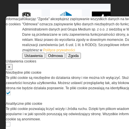
Informacja
Klikacjąc "Zgoda" akceptujesz zapisywanie wszystkich danych na tw
o cookies
"Odmowa" oznacza zapisywanie tylko danych niezbędnych do funkcj
Administratorem danych jest Grupa Medium sp. z o.o. z siedzibą w 
Dane są przetwarzane w celu zapewnienia funkcjonalności strony, a
reklam. Masz prawo do wycofania zgody w dowolnym momencie. Da
realizxacji zamówienia (art. 6 ust. 1 lit. b RODO). Szczegółowe inf
znajdziesz w
Polityce prywatności
Ustawienia
Odmowa
Zgoda
Ustawienia cookies
×
Niezbędne pliki cookie
Te pliki cookie są niezbędne do działania strony i nie można ich wyłączyć. Słu
O NAS
zawartości koszyka użytkownika. Możesz ustawić przeglądarkę tak, aby blokował
strona nie będzie działała poprawnie. Te pliki cookie pozwalają na identyfika
Codzienne źródło informacji o taktyce, szkoleniu,
misjach bojowych, uzbrojeniu, umundurowaniu
Analityczne pliki cookie
i wyposażeniu jednostek specjalnych w kraju i na świecie.
Te pliki cookie pozwalają liczyć wizyty i źródła ruchu. Dzięki tym plikom wiadom
popularne i w jaki sposób poruszają się odwiedzający stronę. Wszystkie inform
cookie są anonimowe.