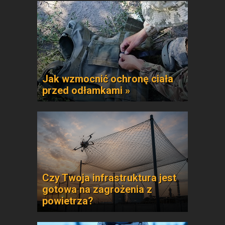
Jak wzmocnić ochronę ciała
przed odłamkami »
Czy Twoja infrastruktura jest
gotowa na zagrożenia z
powietrza?