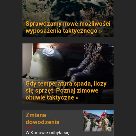
Sprawdzamy nowe możliwości
wyposażenia taktycznego »
Gdy temperatura spada, liczy
się sprzęt. Poznaj zimowe
obuwie taktyczne »
Zmiana
dowodzenia
Polskim...
NEWS
W Kosowie odbyła się