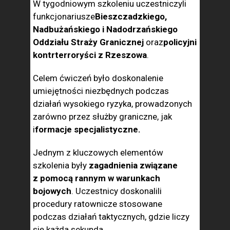
W tygodniowym szkoleniu uczestniczyli
funkcjonariusze
Bieszczadzkiego,
Nadbużańskiego i Nadodrzańskiego
Oddziału Straży Granicznej
oraz
policyjni
kontrterroryści z Rzeszowa
.
Celem ćwiczeń było doskonalenie
umiejętności niezbędnych podczas
działań wysokiego ryzyka, prowadzonych
zarówno przez służby graniczne, jak
i
formacje specjalistyczne.
Jednym z kluczowych elementów
szkolenia były
zagadnienia związane
z pomocą rannym w warunkach
bojowych
. Uczestnicy doskonalili
procedury ratownicze stosowane
podczas działań taktycznych, gdzie liczy
się każda sekunda.