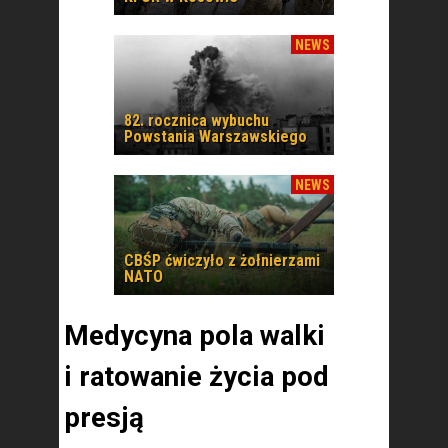
NEWS
82. rocznica wybuchu
Powstania Warszawskiego
NEWS
CBŚP ćwiczyło z żołnierzami
NATO
Medycyna pola walki
i ratowanie życia pod
presją