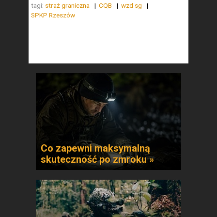
tagi:
straż graniczna
CQB
wzd sg
SPKP Rzeszów
Co zapewni maksymalną
skuteczność po zmroku »