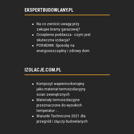
EKSPERTBUDOWLANY.PL
Na co zwrócić uwagę przy
zakupie bramy garażowej?
Ocieplenie poddasza - czym jest
skuteczna izolacja?
PORADNIK: Sposoby na
energooszczędny i zdrowy dom
IZOLACJE.COM.PL
Kompozyt wapienno-konopny
jako materiał termoizolacyjny
ścian zewnętrznych
Materiały termoizolacyjne
przeznaczone do wysokich
temperatur -...
Warunki Techniczne 2021 dla
przegród i złączy budowlanych