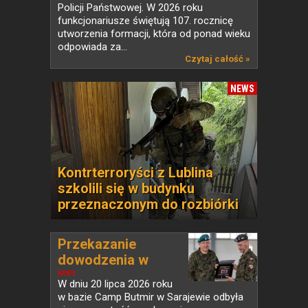
Policji Państwowej. W 2026 roku
funkcjonariusze świętują 107. rocznicę
utworzenia formacji, która od ponad wieku
odpowiada za...
Czytaj całość »
NEWS
Kontrterroryści z Lublina
szkolili się w budynku
przeznaczonym do rozbiórki
Przekazanie
dowodzenia w
PKW...
NEWS
W dniu 20 lipca 2026 roku
w bazie Camp Butmir w Sarajewie odbyła