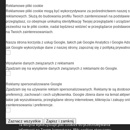
Reklamowe pliki cookie
REGULAMIN
Reklamowe pliki cookie mogą być wykorzystywane za pośrednictwem naszej s
reklamowych. Służą do budowania profilu Twoich zainteresowań na podstawie i
Regulamin określa zasady korzystania z portalu
przeglądasz, co obejmuje unikalną identyfikację Twojej przeglądarki i urządze
www.special-ops.pl
zezwolisz na te pliki cookie, nadal będziesz widzieć w przeglądarce podstawow
na Twoich zainteresowaniach.
Korzystanie z portalu jest równoznaczne
Nasza strona korzysta z usług Google, takich jak Google Analytics i Google Ads
z zaakceptowaniem warunków ustanowionych
jak Google wykorzystuje dane z naszej strony, zapoznaj się z polityką prywatn
przez Grupa MEDIUM Spółka z ograniczoną
odpowiedzialnością Spółka komandytowa, nr KRS:
0000537655, NIP 1132860378, REGON 146393437
Wysyłanie danych związanych z reklamami
(zwana dalej Grupa MEDIUM) w postaci Regulaminu.
Zgadzam się na wysyłanie danych związanych z reklamami do Google.
Przeczytaj regulamin
Reklamy spersonalizowane Google
Zgadzam się na używanie reklam spersonalizowanych. Reklamy te są dostos
preferencji, zachowań i cech użytkownika. Google zbiera dane na temat aktywn
takie jak wyszukiwania, przeglądane strony internetowe, kliknięcia i zakupy onl
zainteresowania i preferencje.
PRYWATNOŚĆ
Zaznacz wszystkie
Zapisz i zamknij
Ta witryna wykorzystuje pliki cookies do przechowywania