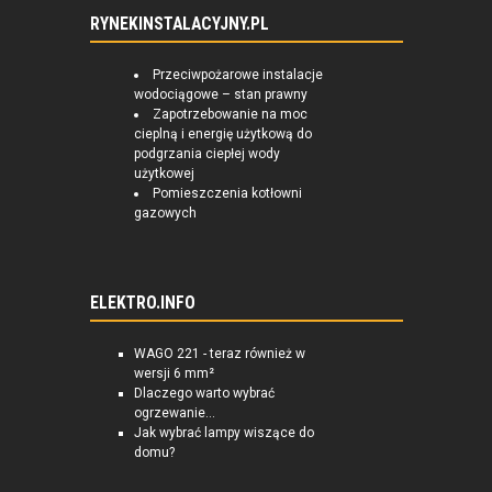
RYNEKINSTALACYJNY.PL
Przeciwpożarowe instalacje
wodociągowe – stan prawny
Zapotrzebowanie na moc
cieplną i energię użytkową do
podgrzania ciepłej wody
użytkowej
Pomieszczenia kotłowni
gazowych
ELEKTRO.INFO
WAGO 221 - teraz również w
wersji 6 mm²
Dlaczego warto wybrać
ogrzewanie...
Jak wybrać lampy wiszące do
domu?