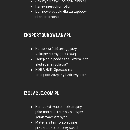
Jak wygłuszyć i ocieplić piwnicę
Rynek nieruchomości
Darmowe ebooki dla zarządców
nieruchomości
EKSPERTBUDOWLANY.PL
Na co zwrócić uwagę przy
zakupie bramy garażowej?
Ocieplenie poddasza - czym jest
skuteczna izolacja?
PORADNIK: Sposoby na
energooszczędny i zdrowy dom
IZOLACJE.COM.PL
Kompozyt wapienno-konopny
jako materiał termoizolacyjny
ścian zewnętrznych
Materiały termoizolacyjne
przeznaczone do wysokich