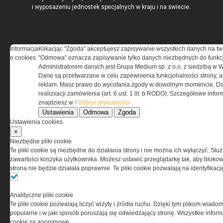
i wyposażeniu jednostek specjalnych w kraju i na świecie.
Informacja
Klikacjąc "Zgoda" akceptujesz zapisywanie wszystkich danych na tw
REGULAMIN
o cookies
"Odmowa" oznacza zapisywanie tylko danych niezbędnych do funkcj
Administratorem danych jest Grupa Medium sp. z o.o. z siedzibą w 
Dane są przetwarzane w celu zapewnienia funkcjonalności strony, a
Regulamin określa zasady korzystania z portalu
reklam. Masz prawo do wycofania zgody w dowolnym momencie. Da
www.special-ops.pl
realizxacji zamówienia (art. 6 ust. 1 lit. b RODO). Szczegółowe inf
znajdziesz w
Polityce prywatności
Ustawienia
Odmowa
Zgoda
Korzystanie z portalu jest równoznaczne
Ustawienia cookies
z zaakceptowaniem warunków ustanowionych
×
przez Grupa MEDIUM Spółka z ograniczoną
Niezbędne pliki cookie
odpowiedzialnością Spółka komandytowa, nr KRS:
Te pliki cookie są niezbędne do działania strony i nie można ich wyłączyć. Słu
0000537655, NIP 1132860378, REGON 146393437
zawartości koszyka użytkownika. Możesz ustawić przeglądarkę tak, aby blokował
(zwana dalej Grupa MEDIUM) w postaci Regulaminu.
strona nie będzie działała poprawnie. Te pliki cookie pozwalają na identyfika
Przeczytaj regulamin
Analityczne pliki cookie
Te pliki cookie pozwalają liczyć wizyty i źródła ruchu. Dzięki tym plikom wiadom
popularne i w jaki sposób poruszają się odwiedzający stronę. Wszystkie inform
cookie są anonimowe.