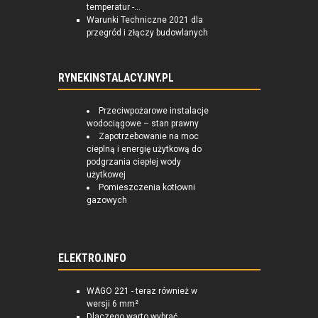
temperatur -...
Warunki Techniczne 2021 dla
przegród i złączy budowlanych
RYNEKINSTALACYJNY.PL
Przeciwpożarowe instalacje
wodociągowe – stan prawny
Zapotrzebowanie na moc
cieplną i energię użytkową do
podgrzania ciepłej wody
użytkowej
Pomieszczenia kotłowni
gazowych
ELEKTRO.INFO
WAGO 221 - teraz również w
wersji 6 mm²
Dlaczego warto wybrać