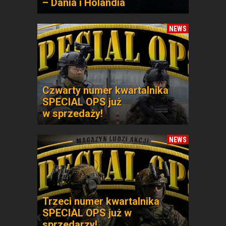
– Dania i Holandia
NEWS
Czwarty numer kwartalnika
SPECIAL OPS już
w sprzedaży!
NEWS
Trzeci numer kwartalnika
SPECIAL OPS już w
sprzedarzy!