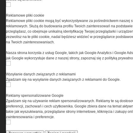
PRYWATNOŚĆ
Reklamowe pliki cookie
Reklamowe pliki cookie mogą być wykorzystywane za pośrednictwem naszej s
Ta witryna wykorzystuje pliki cookies do przechowywania
reklamowych. Służą do budowania profilu Twoich zainteresowań na podstawie i
informacji na Twoim komputerze. Pliki cookies stosujemy
przeglądasz, co obejmuje unikalną identyfikację Twojej przeglądarki i urządze
w celu świadczenia usług na najwyższym poziomie,
zezwolisz na te pliki cookie, nadal będziesz widzieć w przeglądarce podstawow
w tym w sposób dostosowany do indywidualnych potrzeb.
na Twoich zainteresowaniach.
Korzystanie z witryny bez zmiany ustawień dotyczących
cookies oznacza, że będą one zamieszczane w Twoim
Nasza strona korzysta z usług Google, takich jak Google Analytics i Google Ads
urządzeniu końcowym. W każdym momencie możesz
jak Google wykorzystuje dane z naszej strony, zapoznaj się z polityką prywatn
dokonać zmiany ustawień przeglądarki dotyczących
cookies. Nim Państwo zaczną korzystać z naszego
serwisu prosimy o zapoznanie się z naszą
polityką
Wysyłanie danych związanych z reklamami
prywatności
oraz
informacją o cookies
.
Zgadzam się na wysyłanie danych związanych z reklamami do Google.
Reklamy spersonalizowane Google
Zgadzam się na używanie reklam spersonalizowanych. Reklamy te są dostos
preferencji, zachowań i cech użytkownika. Google zbiera dane na temat aktywn
takie jak wyszukiwania, przeglądane strony internetowe, kliknięcia i zakupy onl
zainteresowania i preferencje.
Copyright © 2004-2019 Grupa MEDIUM Spółka z ograniczoną odpowiedzialnością
Spółka komandytowa, nr KRS: 0000537655. Wszelkie prawa, w tym Autora,
Wydawcy i Producenta bazy danych zastrzeżone. Jakiekolwiek dalsze
rozpowszechnianie artykułów zabronione. Korzystanie z serwisu i