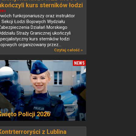
ukończyli kurs sterników łodzi
bojowych
EWS
wóch funkcjonariuszy oraz instruktor
 Sekcji Łodzi Bojowych Wydziału
Zabezpieczenia Działań Morskiego
ddziału Straży Granicznej ukończyli
pecjalistyczny kurs sterników łodzi
ojowych organizowany przez...
Czytaj całość »
NEWS
Święto Policji 2026
Kontrterroryści z Lublina