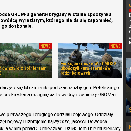
N
ódca GROM-u generał brygady w stanie spoczynku
D
 dowódcą wyrazistym, którego nie da się zapomnieć,
z
m go doskonale.
O
s
b
NEWS
NEWS
Funkcjonariusze WZD MOSG
 ćwiczyło z żołnierzami
ukończyli kurs sterników
O
łodzi bojowych
zdarzyło się lub zmieniło podczas służby gen. Petelickiego
e podkreślenia osiągnięcia Dowódcy i żołnierzy GROM-u
e pierwszego i drugiego oddziału bojowego. Oddziały
t bojowy i uzbrojenie najwyższej jakości. Dowódca
ok, a w nim ponad 50 mieszkań. Dzięki temu nie musieliśmy