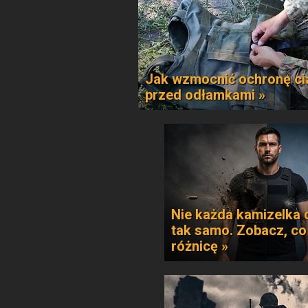
Jak wzmocnić ochronę ci
przed odłamkami »
Nie każda kamizelka 
tak samo. Zobacz, co
różnicę »