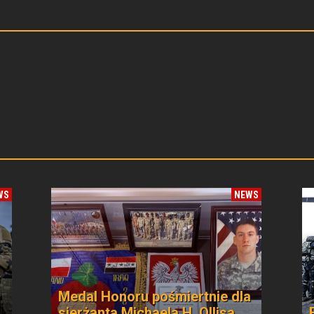
WS
NEWS
Medal Honoru pośmiertnie dla
sierżanta Michaela H. Ollisa