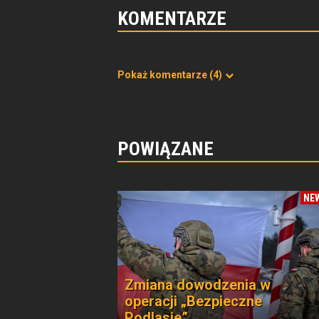
KOMENTARZE
Pokaż komentarze
(4)
POWIĄZANE
NE
Zmiana dowodzenia w
operacji „Bezpieczne
Podlasie”.