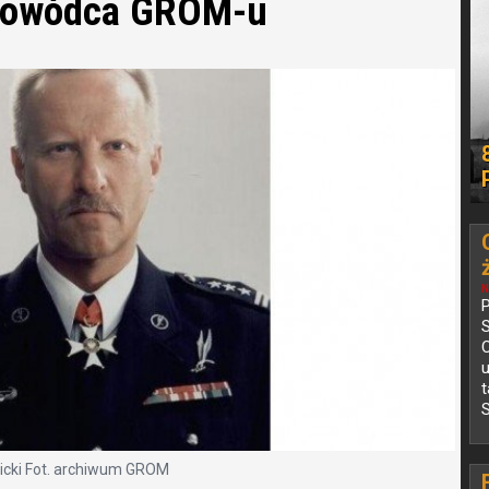
 dowódca GROM-u
N
P
C
S
icki Fot. archiwum GROM