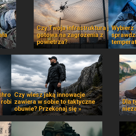
Czy Twoja infrastruktura jest
Wybierz 
ała
gotowa na zagrożenia z
sprawdzi
powietrza?
temperat
chroni
Czy wiesz jaką innowacje
 robi
zawiera w sobie to taktyczne
Dla t
obuwie? Przekonaj się »
niez