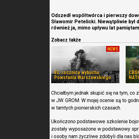
Odszedł współtwórca i pierwszy dow
Sławomir Petelicki. Niewątpliwie był
również ja, mimo upływu lat pamięta
Zobacz także
NEWS
82. rocznica wybuchu
CBŚP
Powstania Warszawskiego
NAT
Chciałbym jednak skupić się na tym, co 
w JW. GROM. W mojej ocenie są to godn
w tamtych pionierskich czasach.
Ukończono podstawowe szkolenie bojow
zostały wyposażone w podstawowy sprzę
i osoby nam życzliwe zdobyli dla nas bl