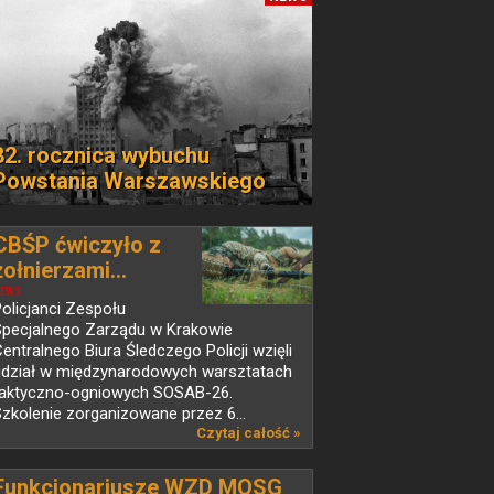
82. rocznica wybuchu
Powstania Warszawskiego
CBŚP ćwiczyło z
żołnierzami...
EWS
olicjanci Zespołu
Specjalnego Zarządu w Krakowie
entralnego Biura Śledczego Policji wzięli
udział w międzynarodowych warsztatach
taktyczno-ogniowych SOSAB-26.
zkolenie zorganizowane przez 6...
Czytaj całość »
Funkcjonariusze WZD MOSG