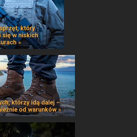
sprzęt, który
 się w niskich
urach »
ych, którzy idą dalej –
ależnie od warunków »