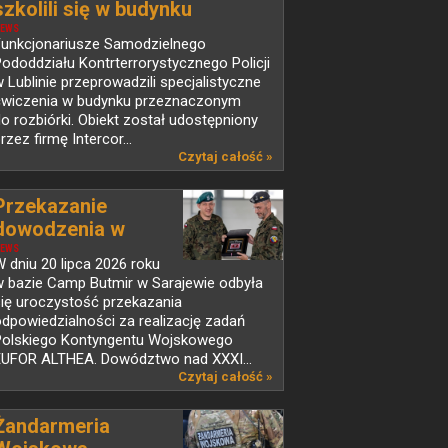
szkolili się w budynku
przeznaczonym do rozbiórki
EWS
Funkcjonariusze Samodzielnego
ododdziału Kontrterrorystycznego Policji
 Lublinie przeprowadzili specjalistyczne
ćwiczenia w budynku przeznaczonym
o rozbiórki. Obiekt został udostępniony
rzez firmę Intercor...
Czytaj całość »
Przekazanie
dowodzenia w
PKW...
EWS
 dniu 20 lipca 2026 roku
w bazie Camp Butmir w Sarajewie odbyła
ię uroczystość przekazania
dpowiedzialności za realizację zadań
Polskiego Kontyngentu Wojskowego
EUFOR ALTHEA. Dowództwo nad XXXI...
Czytaj całość »
Żandarmeria