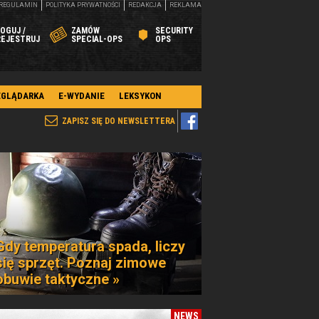
REGULAMIN
POLITYKA PRYWATNOŚCI
REDAKCJA
REKLAMA
OGUJ /
ZAMÓW
SECURITY
REJESTRUJ
SPECIAL-OPS
OPS
EGLĄDARKA
E-WYDANIE
LEKSYKON
ZAPISZ SIĘ DO NEWSLETTERA
Gdy temperatura spada, liczy
się sprzęt. Poznaj zimowe
obuwie taktyczne »
NEWS