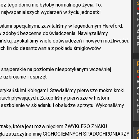
ez tego domu nie byłoby normalnego życia. To,
N
 najwspanialszych wydarzeń w życiu jednostki.
P
w
siłami specjalnymi, zawitaliśmy w legendarnym Hereford.
ły zdobyć bezcenne doświadczenia. Nawiązaliśmy
d
ańską, zyskaliśmy wiele doświadczeń i nowych możliwości.
p
ch lin do desantowania z pokładu śmigłowców.
snajperskie na poziomie niespotykanym wcześniej
 uzbrojenie i osprzęt.
N
W
rykańskimi Kolegami. Stawialiśmy pierwsze mokre kroki
s
ach pływających. Zakupiliśmy pierwsze w historii
o
zeszkolenie w składaniu i obsłudze sprzętu. Wykonaliśmy
dznakę, która jest rozwinięciem ZWYKŁEGO ZNAKU
ęła zaszczytne imię CICHOCIEMNYCH SPADOCHRONIARZY