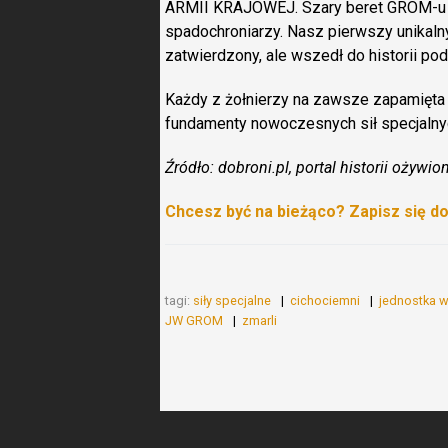
ARMII KRAJOWEJ. Szary beret GROM-u n
spadochroniarzy. Nasz pierwszy unikaln
zatwierdzony, ale wszedł do historii po
Każdy z żołnierzy na zawsze zapamięta
fundamenty nowoczesnych sił specjalny
Źródło: dobroni.pl, portal historii ożywio
Chcesz być na bieżąco? Zapisz się d
tagi:
siły specjalne
cichociemni
jednostka 
JW GROM
zmarli