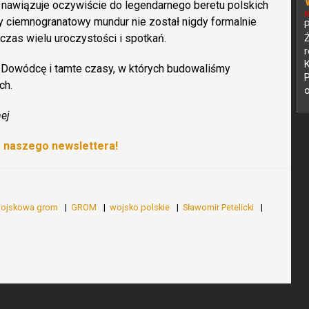
awiązuje oczywiście do legendarnego beretu polskich
N
y ciemnogranatowy mundur nie został nigdy formalnie
P
dczas wielu uroczystości i spotkań.
r
 Dowódcę i tamte czasy, w których budowaliśmy
P
ch.
o
nej
o naszego newslettera!
wojskowa grom
GROM
wojsko polskie
Sławomir Petelicki