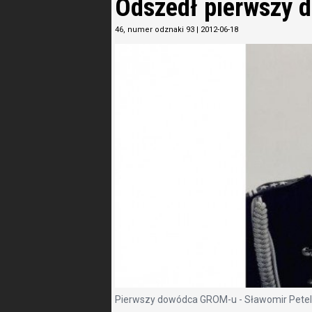
Odszedł pierwszy
46, numer odznaki 93
|
2012-06-18
Pierwszy dowódca GROM-u - Sławomir Petel