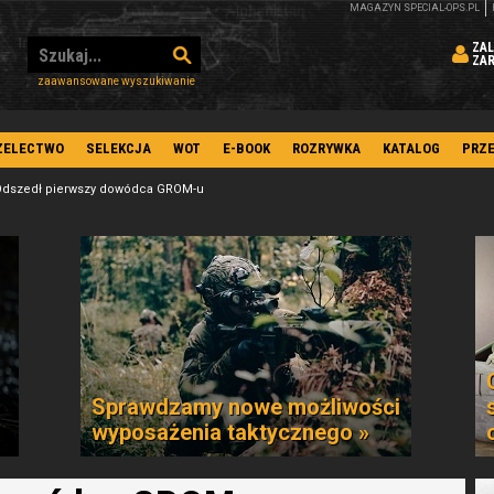
MAGAZYN SPECIAL-OPS.PL
ZAL
ZA
zaawansowane wyszukiwanie
ZELECTWO
SELEKCJA
WOT
E-BOOK
ROZRYWKA
KATALOG
PRZ
Odszedł pierwszy dowódca GROM-u
Sprawdzamy nowe możliwości
wyposażenia taktycznego »