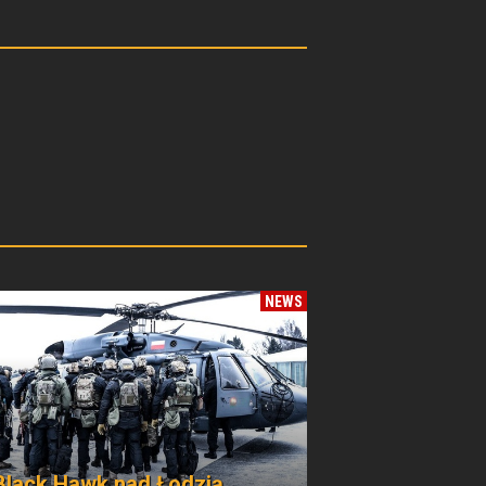
NEWS
Black Hawk nad Łodzią