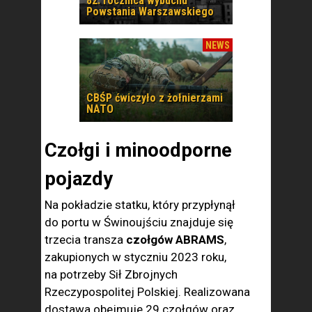
82. rocznica wybuchu
Powstania Warszawskiego
NEWS
CBŚP ćwiczyło z żołnierzami
NATO
Czołgi i minoodporne
pojazdy
Na pokładzie statku, który przypłynął
do portu w Świnoujściu znajduje się
trzecia transza
czołgów ABRAMS
,
zakupionych w styczniu 2023 roku,
na potrzeby Sił Zbrojnych
Rzeczypospolitej Polskiej. Realizowana
dostawa obejmuje 29 czołgów oraz