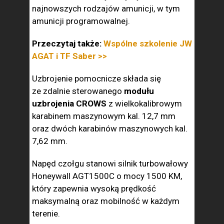
najnowszych rodzajów amunicji, w tym
amunicji programowalnej.
Przeczytaj także:
Wspólne szkolenie JW
AGAT i TF Saber >>
Uzbrojenie pomocnicze składa się
ze zdalnie sterowanego
modułu
uzbrojenia CROWS
z wielkokalibrowym
karabinem maszynowym kal. 12,7 mm
oraz dwóch karabinów maszynowych kal.
7,62 mm.
Napęd czołgu stanowi silnik turbowałowy
Honeywall AGT1500C o mocy 1500 KM,
który zapewnia wysoką prędkość
maksymalną oraz mobilność w każdym
terenie.