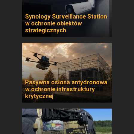
Synology Surveillance Station
w ochronie obiektów
strategicznych
Pasywna osłona antydronowa
w ochronie infrastruktury
krytycznej