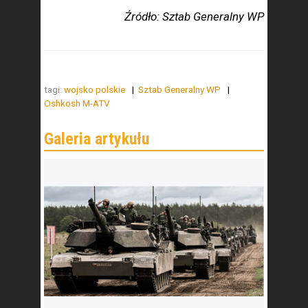
Źródło: Sztab Generalny WP
tagi:
wojsko polskie
Sztab Generalny WP
Oshkosh M-ATV