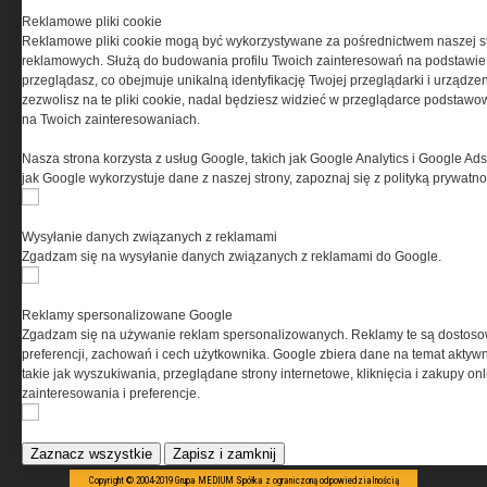
Reklamowe pliki cookie
Reklamowe pliki cookie mogą być wykorzystywane za pośrednictwem naszej s
PRYWATNOŚĆ
reklamowych. Służą do budowania profilu Twoich zainteresowań na podstawie i
przeglądasz, co obejmuje unikalną identyfikację Twojej przeglądarki i urządze
zezwolisz na te pliki cookie, nadal będziesz widzieć w przeglądarce podstawow
Ta witryna wykorzystuje pliki cookies do przechowywania
na Twoich zainteresowaniach.
informacji na Twoim komputerze. Pliki cookies stosujemy
w celu świadczenia usług na najwyższym poziomie,
Nasza strona korzysta z usług Google, takich jak Google Analytics i Google Ads
w tym w sposób dostosowany do indywidualnych potrzeb.
jak Google wykorzystuje dane z naszej strony, zapoznaj się z polityką prywatn
Korzystanie z witryny bez zmiany ustawień dotyczących
cookies oznacza, że będą one zamieszczane w Twoim
urządzeniu końcowym. W każdym momencie możesz
Wysyłanie danych związanych z reklamami
dokonać zmiany ustawień przeglądarki dotyczących
Zgadzam się na wysyłanie danych związanych z reklamami do Google.
cookies. Nim Państwo zaczną korzystać z naszego
serwisu prosimy o zapoznanie się z naszą
polityką
prywatności
oraz
informacją o cookies
.
Reklamy spersonalizowane Google
Zgadzam się na używanie reklam spersonalizowanych. Reklamy te są dostos
preferencji, zachowań i cech użytkownika. Google zbiera dane na temat aktywn
takie jak wyszukiwania, przeglądane strony internetowe, kliknięcia i zakupy onl
zainteresowania i preferencje.
Zaznacz wszystkie
Zapisz i zamknij
Copyright © 2004-2019 Grupa MEDIUM Spółka z ograniczoną odpowiedzialnością