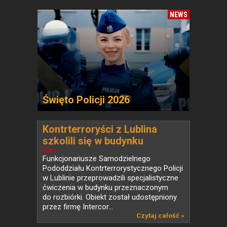
NEWS
Święto Policji 2026
Kontrterroryści z Lublina
szkolili się w budynku
przeznaczonym do rozbiórki
NEWS
Funkcjonariusze Samodzielnego
Pododdziału Kontrterrorystycznego Policji
w Lublinie przeprowadzili specjalistyczne
ćwiczenia w budynku przeznaczonym
do rozbiórki. Obiekt został udostępniony
przez firmę Intercor...
Czytaj całość »