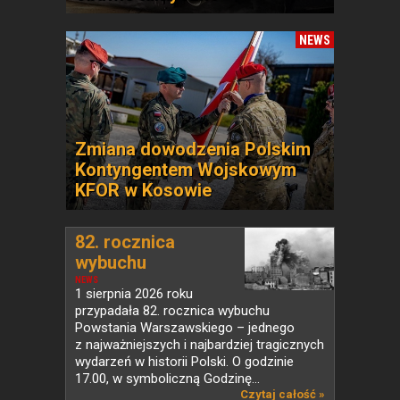
NEWS
Zmiana dowodzenia Polskim
Kontyngentem Wojskowym
KFOR w Kosowie
82. rocznica
wybuchu
Powstania...
NEWS
1 sierpnia 2026 roku
przypadała 82. rocznica wybuchu
Powstania Warszawskiego – jednego
z najważniejszych i najbardziej tragicznych
wydarzeń w historii Polski. O godzinie
17.00, w symboliczną Godzinę...
Czytaj całość »