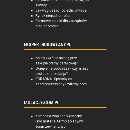
Betonowe donice do ogrodów, na
skwery i...
Jak wygłuszyć i ocieplić piwnicę
Rynek nieruchomości
Darmowe ebooki dla zarządców
nieruchomości
EKSPERTBUDOWLANY.PL
Na co zwrócić uwagę przy
zakupie bramy garażowej?
Ocieplenie poddasza - czym jest
skuteczna izolacja?
PORADNIK: Sposoby na
energooszczędny i zdrowy dom
IZOLACJE.COM.PL
Kompozyt wapienno-konopny
jako materiał termoizolacyjny
ścian zewnętrznych