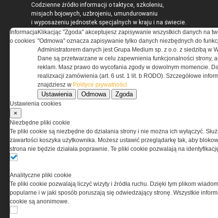
Codzienne źródło informacji o taktyce, szkoleniu,
misjach bojowych, uzbrojeniu, umundurowaniu
i wyposażeniu jednostek specjalnych w kraju i na świecie.
Informacja
Klikacjąc "Zgoda" akceptujesz zapisywanie wszystkich danych na tw
o cookies
"Odmowa" oznacza zapisywanie tylko danych niezbędnych do funkcj
Administratorem danych jest Grupa Medium sp. z o.o. z siedzibą w 
Dane są przetwarzane w celu zapewnienia funkcjonalności strony, a
reklam. Masz prawo do wycofania zgody w dowolnym momencie. Da
REGULAMIN
realizxacji zamówienia (art. 6 ust. 1 lit. b RODO). Szczegółowe inf
znajdziesz w
Polityce prywatności
Regulamin określa zasady korzystania z portalu
Ustawienia
Odmowa
Zgoda
www.special-ops.pl
Ustawienia cookies
×
Niezbędne pliki cookie
Korzystanie z portalu jest równoznaczne
Te pliki cookie są niezbędne do działania strony i nie można ich wyłączyć. Słu
z zaakceptowaniem warunków ustanowionych
zawartości koszyka użytkownika. Możesz ustawić przeglądarkę tak, aby blokował
przez Grupa MEDIUM Spółka z ograniczoną
strona nie będzie działała poprawnie. Te pliki cookie pozwalają na identyfika
odpowiedzialnością Spółka komandytowa, nr KRS:
0000537655, NIP 1132860378, REGON 146393437
(zwana dalej Grupa MEDIUM) w postaci Regulaminu.
Analityczne pliki cookie
Te pliki cookie pozwalają liczyć wizyty i źródła ruchu. Dzięki tym plikom wiadom
popularne i w jaki sposób poruszają się odwiedzający stronę. Wszystkie inform
Przeczytaj regulamin
cookie są anonimowe.