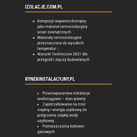
IZOLACJE.COM.PL
Kompozyt wapienno-konopny
jako materiał termoizolacyjny
ścian zewnętrznych
Materiały termoizolacyjne
przeznaczone do wysokich
temperatur -...
Warunki Techniczne 2021 dla
przegród i złączy budowlanych
RYNEKINSTALACYJNY.PL
Przeciwpożarowe instalacje
wodociągowe – stan prawny
Zapotrzebowanie na moc
cieplną i energię użytkową do
podgrzania ciepłej wody
użytkowej
Pomieszczenia kotłowni
gazowych