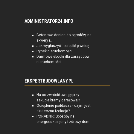
ADMINISTRATOR24.INFO
Betonowe donice do ogrodów, na
skwery i...
Jak wygłuszyć i ocieplić piwnicę
Rynek nieruchomości
Darmowe ebooki dla zarządców
nieruchomości
EKSPERTBUDOWLANY.PL
Na co zwrócić uwagę przy
zakupie bramy garażowej?
Ocieplenie poddasza - czym jest
skuteczna izolacja?
PORADNIK: Sposoby na
energooszczędny i zdrowy dom