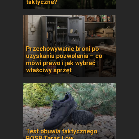
taktyczne?
Przechowywanie broni po
uzyskaniu pozwolenia – co
mówi prawo i jak wybrać
właściwy sprzęt
Test obuwia taktycznego
BOSP Taras Low