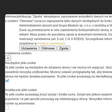
Informacja
Klikacjąc "Zgoda" akceptujesz zapisywanie wszystkich danych na tw
O NAS
o cookies
"Odmowa" oznacza zapisywanie tylko danych niezbędnych do funkcj
Administratorem danych jest Grupa Medium sp. z o.o. z siedzibą w 
Dane są przetwarzane w celu zapewnienia funkcjonalności strony, a
Codzienne źródło informacji o taktyce, szkoleniu,
reklam. Masz prawo do wycofania zgody w dowolnym momencie. Da
misjach bojowych, uzbrojeniu, umundurowaniu
realizxacji zamówienia (art. 6 ust. 1 lit. b RODO). Szczegółowe inf
i wyposażeniu jednostek specjalnych w kraju i na świecie.
znajdziesz w
Polityce prywatności
Ustawienia
Odmowa
Zgoda
Ustawienia cookies
×
Niezbędne pliki cookie
REGULAMIN
Te pliki cookie są niezbędne do działania strony i nie można ich wyłączyć. Słu
zawartości koszyka użytkownika. Możesz ustawić przeglądarkę tak, aby blokował
strona nie będzie działała poprawnie. Te pliki cookie pozwalają na identyfika
Regulamin określa zasady korzystania z portalu
www.special-ops.pl
Analityczne pliki cookie
Te pliki cookie pozwalają liczyć wizyty i źródła ruchu. Dzięki tym plikom wiadom
Korzystanie z portalu jest równoznaczne
popularne i w jaki sposób poruszają się odwiedzający stronę. Wszystkie inform
z zaakceptowaniem warunków ustanowionych
cookie są anonimowe.
przez Grupa MEDIUM Spółka z ograniczoną
odpowiedzialnością Spółka komandytowa, nr KRS: