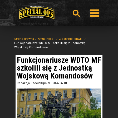
Strona główna
Aktualności
Z ostatniej chwili
Funkcjonariusze WDTO MF szkolili się z Jednostką
Wojskową Komandosów
Funkcjonariusze WDTO MF
szkolili się z Jednostką
Wojskową Komandosów
Redakcja SpecialOps.pl
|
2026-06-10