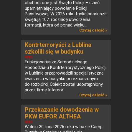
obchodzone jest Święto Policji – dzień
upamiętniający powołanie Policji
Państwowej. W 2026 roku funkcjonariusze
świętują 107. rocznicę utworzenia
formacji, która od ponad wieku...
Czytaj całość »
Kontrterroryści z Lublina
szkolili się w budynku
przeznaczonym do rozbiórki
NEWS
Funkcjonariusze Samodzielnego
Pododdziału Kontrterrorystycznego Policji
w Lublinie przeprowadzili specjalistyczne
ćwiczenia w budynku przeznaczonym
do rozbiórki. Obiekt został udostępniony
przez firmę Intercor...
Czytaj całość »
Przekazanie dowodzenia w
PKW EUFOR ALTHEA
NEWS
W dniu 20 lipca 2026 roku w bazie Camp