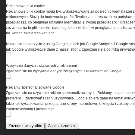
0000537655, NIP 1132860378, REGON 146393437
Reklamowe pliki cookie
(zwana dalej Grupa MEDIUM) w postaci Regulaminu.
Reklamowe pliki cookie mogą być wykorzystywane za pośrednictwem naszej s
reklamowych. Służą do budowania profilu Twoich zainteresowań na podstawie i
przeglądasz, co obejmuje unikalną identyfikację Twojej przeglądarki i urządze
Przeczytaj regulamin
zezwolisz na te pliki cookie, nadal będziesz widzieć w przeglądarce podstawow
na Twoich zainteresowaniach.
Nasza strona korzysta z usług Google, takich jak Google Analytics i Google Ads
jak Google wykorzystuje dane z naszej strony, zapoznaj się z polityką prywatn
PRYWATNOŚĆ
Wysyłanie danych związanych z reklamami
Ta witryna wykorzystuje pliki cookies do przechowywania
Zgadzam się na wysyłanie danych związanych z reklamami do Google.
informacji na Twoim komputerze. Pliki cookies stosujemy
w celu świadczenia usług na najwyższym poziomie,
w tym w sposób dostosowany do indywidualnych potrzeb.
Reklamy spersonalizowane Google
Korzystanie z witryny bez zmiany ustawień dotyczących
Zgadzam się na używanie reklam spersonalizowanych. Reklamy te są dostos
cookies oznacza, że będą one zamieszczane w Twoim
preferencji, zachowań i cech użytkownika. Google zbiera dane na temat aktywn
urządzeniu końcowym. W każdym momencie możesz
takie jak wyszukiwania, przeglądane strony internetowe, kliknięcia i zakupy onl
dokonać zmiany ustawień przeglądarki dotyczących
zainteresowania i preferencje.
cookies. Nim Państwo zaczną korzystać z naszego
serwisu prosimy o zapoznanie się z naszą
polityką
prywatności
oraz
informacją o cookies
.
Zaznacz wszystkie
Zapisz i zamknij