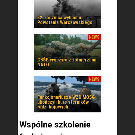
82. rocznica wybuchu
Powstania Warszawskiego
NEWS
CBŚP ćwiczyło z żołnierzami
NATO
NEWS
Funkcjonariusze WZD MOSG
ukończyli kurs sterników
łodzi bojowych
Wspólne szkolenie