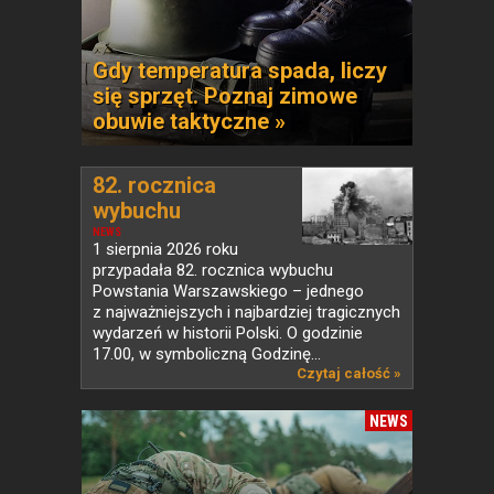
Gdy temperatura spada, liczy
się sprzęt. Poznaj zimowe
obuwie taktyczne »
82. rocznica
wybuchu
Powstania...
NEWS
1 sierpnia 2026 roku
przypadała 82. rocznica wybuchu
Powstania Warszawskiego – jednego
z najważniejszych i najbardziej tragicznych
wydarzeń w historii Polski. O godzinie
17.00, w symboliczną Godzinę...
Czytaj całość »
NEWS