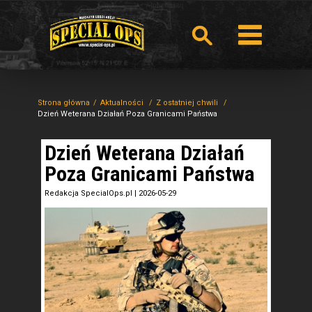
Strona główna
Aktualności
Z ostatniej chwili
Dzień Weterana Działań Poza Granicami Państwa
Dzień Weterana Działań
Poza Granicami Państwa
Redakcja SpecialOps.pl
|
2026-05-29