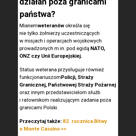
działań poza granicami
państwa?
Mianem
weteranów
określa się
nie tylko żołnierzy uczestniczących
w misjach i operacjach wojskowych
prowadzonych m.in. pod egidą
NATO,
ONZ czy Unii Europejskiej.
Status weterana przysługuje również
funkcjonariuszom
Policji, Straży
Granicznej, Państwowej Straży Pożarnej
oraz innym przedstawicielom służb
i ratownikom realizującym zadania poza
granicami Polski.
Przeczytaj także:
82. rocznica Bitwy
o Monte Cassino >>