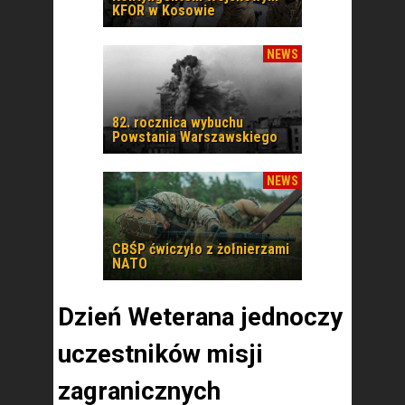
KFOR w Kosowie
NEWS
82. rocznica wybuchu
Powstania Warszawskiego
NEWS
CBŚP ćwiczyło z żołnierzami
NATO
Dzień Weterana jednoczy
uczestników misji
zagranicznych