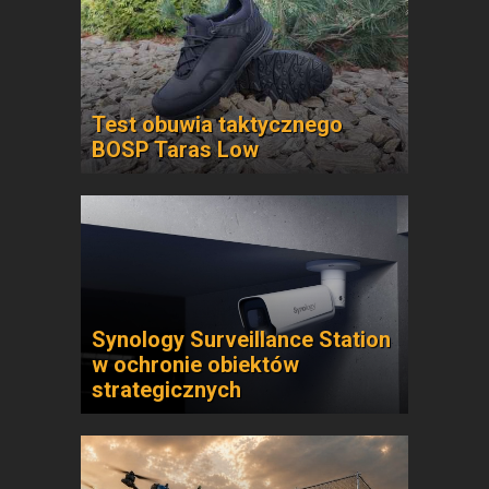
Test obuwia taktycznego
BOSP Taras Low
Synology Surveillance Station
w ochronie obiektów
strategicznych