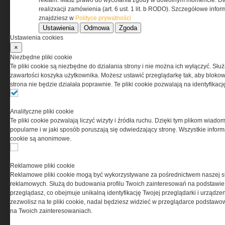
reklam. Masz prawo do wycofania zgody w dowolnym momencie. Da
www.special-ops.pl
realizxacji zamówienia (art. 6 ust. 1 lit. b RODO). Szczegółowe inf
znajdziesz w
Polityce prywatności
Ustawienia
Odmowa
Zgoda
Korzystanie z portalu jest równoznaczne
Ustawienia cookies
z zaakceptowaniem warunków ustanowionych
×
przez Grupa MEDIUM Spółka z ograniczoną
Niezbędne pliki cookie
odpowiedzialnością Spółka komandytowa, nr KRS:
Te pliki cookie są niezbędne do działania strony i nie można ich wyłączyć. Słu
0000537655, NIP 1132860378, REGON 146393437
zawartości koszyka użytkownika. Możesz ustawić przeglądarkę tak, aby blokował
(zwana dalej Grupa MEDIUM) w postaci Regulaminu.
strona nie będzie działała poprawnie. Te pliki cookie pozwalają na identyfika
Przeczytaj regulamin
Analityczne pliki cookie
Te pliki cookie pozwalają liczyć wizyty i źródła ruchu. Dzięki tym plikom wiadom
popularne i w jaki sposób poruszają się odwiedzający stronę. Wszystkie inform
cookie są anonimowe.
PRYWATNOŚĆ
Reklamowe pliki cookie
Reklamowe pliki cookie mogą być wykorzystywane za pośrednictwem naszej s
Ta witryna wykorzystuje pliki cookies do przechowywania
reklamowych. Służą do budowania profilu Twoich zainteresowań na podstawie i
informacji na Twoim komputerze. Pliki cookies stosujemy
przeglądasz, co obejmuje unikalną identyfikację Twojej przeglądarki i urządze
w celu świadczenia usług na najwyższym poziomie,
zezwolisz na te pliki cookie, nadal będziesz widzieć w przeglądarce podstawow
w tym w sposób dostosowany do indywidualnych potrzeb.
na Twoich zainteresowaniach.
Korzystanie z witryny bez zmiany ustawień dotyczących