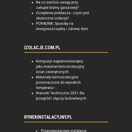
Na co zwrócić uwagę przy
zakupie bramy garażowej?
Ocieplenie poddasza - czym jest
skuteczna izolacja?
PORADNIK: Sposoby na
energooszczędny i zdrowy dom
IZOLACJE.COM.PL
Kompozyt wapienno-konopny
jako materiał termoizolacyjny
ścian zewnętrznych
Materiały termoizolacyjne
przeznaczone do wysokich
temperatur -...
Warunki Techniczne 2021 dla
przegród i złączy budowlanych
RYNEKINSTALACYJNY.PL
Przeciwpożarowe instalacje