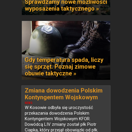
Sprawdzamy nowe możliwości
wyposażenia taktycznego »
Gdy temperatura spada, liczy
się sprzęt. Poznaj zimowe
obuwie taktyczne »
Zmiana dowodzenia Polskim
Kontyngentem Wojskowym
KFOR w Kosowie
NEWS
W Kosowie odbyła się uroczystość
przekazania dowodzenia Polskim
Kontyngentem Wojskowym KFOR.
Dowódcą LIV zmiany został płk Piotr
Ciapka, który przejął obowiązki od płk.