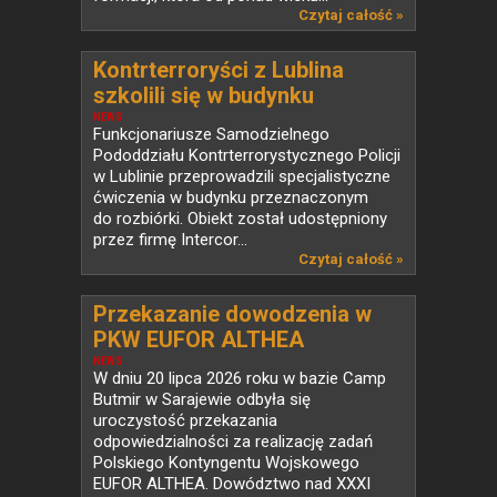
Czytaj całość »
Kontrterroryści z Lublina
szkolili się w budynku
przeznaczonym do rozbiórki
NEWS
Funkcjonariusze Samodzielnego
Pododdziału Kontrterrorystycznego Policji
w Lublinie przeprowadzili specjalistyczne
ćwiczenia w budynku przeznaczonym
do rozbiórki. Obiekt został udostępniony
przez firmę Intercor...
Czytaj całość »
Przekazanie dowodzenia w
PKW EUFOR ALTHEA
NEWS
W dniu 20 lipca 2026 roku w bazie Camp
Butmir w Sarajewie odbyła się
uroczystość przekazania
odpowiedzialności za realizację zadań
Polskiego Kontyngentu Wojskowego
EUFOR ALTHEA. Dowództwo nad XXXI