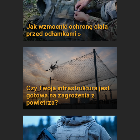
Jak wzmocnić ochronę ciała
przed odłamkami »
Czy Twoja infrastruktura jest
gotowa na zagrożenia z
powietrza?