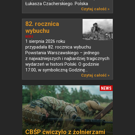
Łukasza Czacherskiego. Polska
od ponad...
Czytaj całość »
82. rocznica
wybuchu
Powstania...
NEWS
1 sierpnia 2026 roku
przypadała 82. rocznica wybuchu
Powstania Warszawskiego – jednego
z najważniejszych i najbardziej tragicznych
wydarzeń w historii Polski. O godzinie
17.00, w symboliczną Godzinę...
Czytaj całość »
NEWS
CBŚP ćwiczyło z żołnierzami