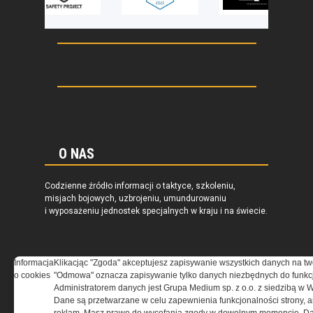
O NAS
Codzienne źródło informacji o taktyce, szkoleniu,
misjach bojowych, uzbrojeniu, umundurowaniu
i wyposażeniu jednostek specjalnych w kraju i na świecie.
Informacja
Klikacjąc "Zgoda" akceptujesz zapisywanie wszystkich danych na tw
o cookies
"Odmowa" oznacza zapisywanie tylko danych niezbędnych do funkcj
REGULAMIN
Administratorem danych jest Grupa Medium sp. z o.o. z siedzibą w 
Dane są przetwarzane w celu zapewnienia funkcjonalności strony, a
Regulamin określa zasady korzystania z portalu