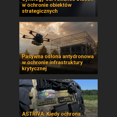
w ochronie obiektów
strategicznych
Pasywna osłona antydronowa
w ochronie infrastruktury
krytycznej
ASTRIVA. Kiedy ochrona