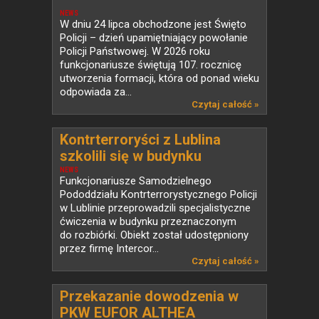
NEWS
W dniu 24 lipca obchodzone jest Święto
Policji – dzień upamiętniający powołanie
Policji Państwowej. W 2026 roku
funkcjonariusze świętują 107. rocznicę
utworzenia formacji, która od ponad wieku
odpowiada za...
Czytaj całość »
Kontrterroryści z Lublina
szkolili się w budynku
przeznaczonym do rozbiórki
NEWS
Funkcjonariusze Samodzielnego
Pododdziału Kontrterrorystycznego Policji
w Lublinie przeprowadzili specjalistyczne
ćwiczenia w budynku przeznaczonym
do rozbiórki. Obiekt został udostępniony
przez firmę Intercor...
Czytaj całość »
Przekazanie dowodzenia w
PKW EUFOR ALTHEA