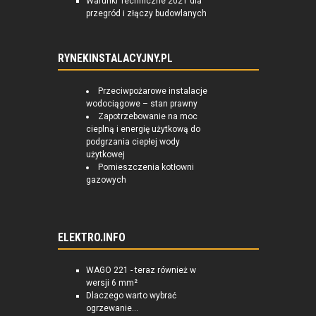
Warunki Techniczne 2021 dla
przegród i złączy budowlanych
RYNEKINSTALACYJNY.PL
Przeciwpożarowe instalacje
wodociągowe – stan prawny
Zapotrzebowanie na moc
cieplną i energię użytkową do
podgrzania ciepłej wody
użytkowej
Pomieszczenia kotłowni
gazowych
ELEKTRO.INFO
WAGO 221 - teraz również w
wersji 6 mm²
Dlaczego warto wybrać
ogrzewanie...