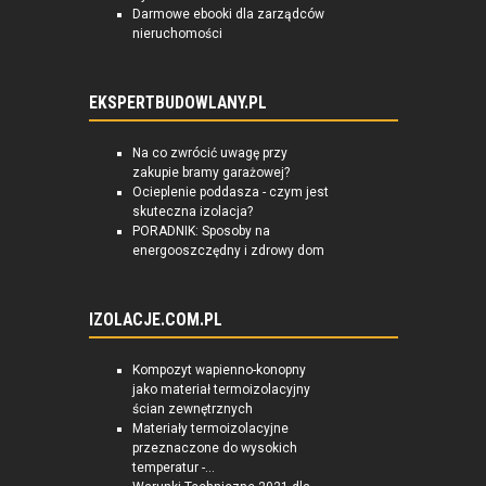
Darmowe ebooki dla zarządców
nieruchomości
EKSPERTBUDOWLANY.PL
Na co zwrócić uwagę przy
zakupie bramy garażowej?
Ocieplenie poddasza - czym jest
skuteczna izolacja?
PORADNIK: Sposoby na
energooszczędny i zdrowy dom
IZOLACJE.COM.PL
Kompozyt wapienno-konopny
jako materiał termoizolacyjny
ścian zewnętrznych
Materiały termoizolacyjne
przeznaczone do wysokich
temperatur -...