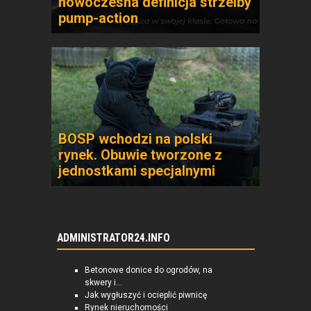
nowoczesna definicja strzelby
pump-action
BOSP wchodzi na polski
rynek. Obuwie tworzone z
jednostkami specjalnymi
ADMINISTRATOR24.INFO
Betonowe donice do ogrodów, na
skwery i...
Jak wygłuszyć i ocieplić piwnicę
Rynek nieruchomości