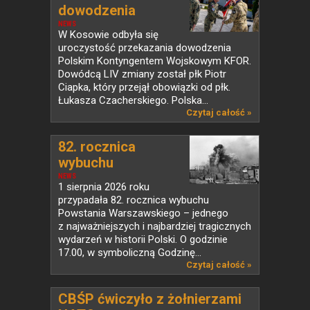
dowodzenia
Polskim...
NEWS
W Kosowie odbyła się
uroczystość przekazania dowodzenia
Polskim Kontyngentem Wojskowym KFOR.
Dowódcą LIV zmiany został płk Piotr
Ciapka, który przejął obowiązki od płk.
Łukasza Czacherskiego. Polska...
Czytaj całość »
82. rocznica
wybuchu
Powstania...
NEWS
1 sierpnia 2026 roku
przypadała 82. rocznica wybuchu
Powstania Warszawskiego – jednego
z najważniejszych i najbardziej tragicznych
wydarzeń w historii Polski. O godzinie
17.00, w symboliczną Godzinę...
Czytaj całość »
CBŚP ćwiczyło z żołnierzami