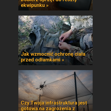
ekwipunku »
Jak wzmocnić ochronę ciała
przed odłamkami »
Czy Twoja infrastruktura jest
gotowa na zagrożenia z