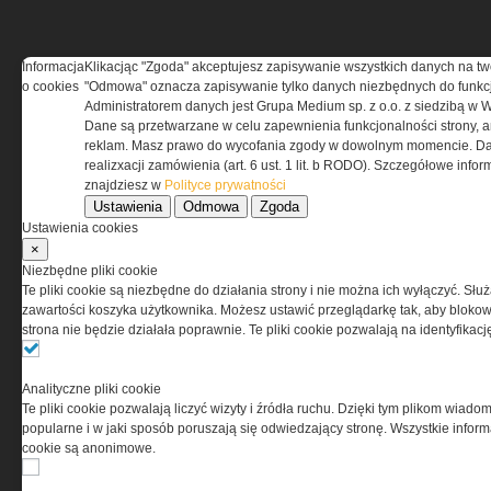
Informacja
Klikacjąc "Zgoda" akceptujesz zapisywanie wszystkich danych na tw
o cookies
"Odmowa" oznacza zapisywanie tylko danych niezbędnych do funkcj
REGULAMIN
Administratorem danych jest Grupa Medium sp. z o.o. z siedzibą w 
Dane są przetwarzane w celu zapewnienia funkcjonalności strony, a
Regulamin określa zasady korzystania z portalu
reklam. Masz prawo do wycofania zgody w dowolnym momencie. Da
www.special-ops.pl
realizxacji zamówienia (art. 6 ust. 1 lit. b RODO). Szczegółowe inf
znajdziesz w
Polityce prywatności
Ustawienia
Odmowa
Zgoda
Korzystanie z portalu jest równoznaczne
Ustawienia cookies
z zaakceptowaniem warunków ustanowionych
×
przez Grupa MEDIUM Spółka z ograniczoną
Niezbędne pliki cookie
odpowiedzialnością Spółka komandytowa, nr KRS:
Te pliki cookie są niezbędne do działania strony i nie można ich wyłączyć. Słu
0000537655, NIP 1132860378, REGON 146393437
zawartości koszyka użytkownika. Możesz ustawić przeglądarkę tak, aby blokował
(zwana dalej Grupa MEDIUM) w postaci Regulaminu.
strona nie będzie działała poprawnie. Te pliki cookie pozwalają na identyfika
Przeczytaj regulamin
Analityczne pliki cookie
Te pliki cookie pozwalają liczyć wizyty i źródła ruchu. Dzięki tym plikom wiadom
popularne i w jaki sposób poruszają się odwiedzający stronę. Wszystkie inform
cookie są anonimowe.
PRYWATNOŚĆ