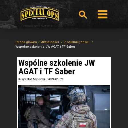
Strona główna
Aktualności
Z ostatniej chwili
Wspólne szkolenie JW AGAT i TF Saber
Wspólne szkolenie JW
AGAT i TF Saber
Krzysztof Mątecki
|
2024-01-02