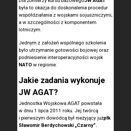
Dla żołnierzy kursu bazowego
JW AGAT
była to okazja do doskonalenia procedur
współdziałania z wojskami sojuszniczymi,
a w szczególności z komponentem
lotniczym.
Jednym z założeń wspólnego szkolenia
było utrzymanie gotowości bojowej oraz
podniesienie interoperacyjności wojsk
NATO
w regionie.
Jakie zadania wykonuje
JW AGAT?
Jednostka Wojskowa AGAT powstała
w dniu 1 lipca 2011 roku. Jej twórcą
i pierwszym dowódcą był nieżyjący już
płk
Sławomir Berdychowski „Czarny”.