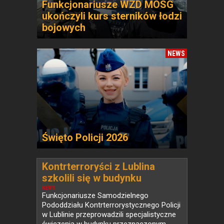
Funkcjonariusze WZD MOSG
ukończyli kurs sterników łodzi
bojowych
NEWS
Święto Policji 2026
Kontrterroryści z Lublina
szkolili się w budynku
przeznaczonym do rozbiórki
NEWS
Funkcjonariusze Samodzielnego
Pododdziału Kontrterrorystycznego Policji
w Lublinie przeprowadzili specjalistyczne