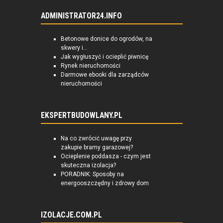
ADMINISTRATOR24.INFO
Betonowe donice do ogrodów, na
skwery i...
Jak wygłuszyć i ocieplić piwnicę
Rynek nieruchomości
Darmowe ebooki dla zarządców
nieruchomości
EKSPERTBUDOWLANY.PL
Na co zwrócić uwagę przy
zakupie bramy garażowej?
Ocieplenie poddasza - czym jest
skuteczna izolacja?
PORADNIK: Sposoby na
energooszczędny i zdrowy dom
IZOLACJE.COM.PL