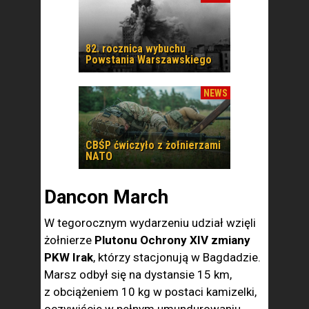
82. rocznica wybuchu
Powstania Warszawskiego
NEWS
CBŚP ćwiczyło z żołnierzami
NATO
Dancon March
W tegorocznym wydarzeniu udział wzięli
żołnierze
Plutonu Ochrony XIV zmiany
PKW Irak
, którzy stacjonują w Bagdadzie.
Marsz odbył się na dystansie 15 km,
z obciążeniem 10 kg w postaci kamizelki,