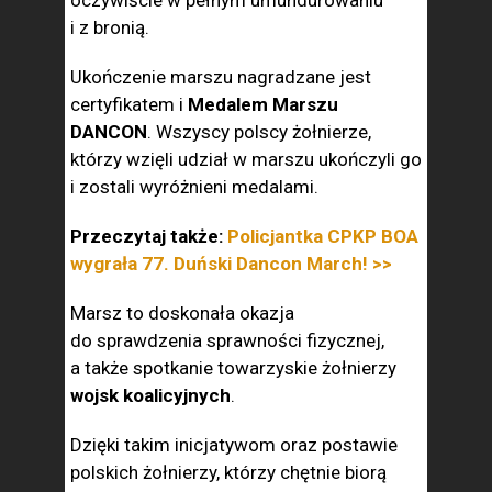
oczywiście w pełnym umundurowaniu
i z bronią.
Ukończenie marszu nagradzane jest
certyfikatem i
Medalem Marszu
DANCON
. Wszyscy polscy żołnierze,
którzy wzięli udział w marszu ukończyli go
i zostali wyróżnieni medalami.
Przeczytaj także:
Policjantka CPKP BOA
wygrała 77. Duński Dancon March! >>
Marsz to doskonała okazja
do sprawdzenia sprawności fizycznej,
a także spotkanie towarzyskie żołnierzy
wojsk koalicyjnych
.
Dzięki takim inicjatywom oraz postawie
polskich żołnierzy, którzy chętnie biorą