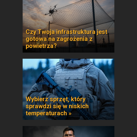
Czy Twoja infrastruktura jest
gotowa na zagrożenia z
powietrza?
Wybierz sprzęt, który
sprawdzi się w niskich
temperaturach »