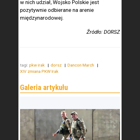
w nich udział, Wojsko Polskie jest
pozytywnie odbierane na arenie
międzynarodowej.
Źródło: DORSZ
tagi:
pkw irak
dorsz
Dancon March
XIV zmiana PKW Irak