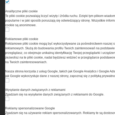
Przeczytaj regulamin
Analityczne pliki cookie
Te pliki cookie pozwalają liczyć wizyty i źródła ruchu. Dzięki tym plikom wiadom
popularne i w jaki sposób poruszają się odwiedzający stronę. Wszystkie inform
cookie są anonimowe.
PRYWATNOŚĆ
Reklamowe pliki cookie
Reklamowe pliki cookie mogą być wykorzystywane za pośrednictwem naszej s
Ta witryna wykorzystuje pliki cookies do przechowywania
reklamowych. Służą do budowania profilu Twoich zainteresowań na podstawie i
informacji na Twoim komputerze. Pliki cookies stosujemy
przeglądasz, co obejmuje unikalną identyfikację Twojej przeglądarki i urządze
w celu świadczenia usług na najwyższym poziomie,
zezwolisz na te pliki cookie, nadal będziesz widzieć w przeglądarce podstawow
w tym w sposób dostosowany do indywidualnych potrzeb.
na Twoich zainteresowaniach.
Korzystanie z witryny bez zmiany ustawień dotyczących
cookies oznacza, że będą one zamieszczane w Twoim
Nasza strona korzysta z usług Google, takich jak Google Analytics i Google Ads
urządzeniu końcowym. W każdym momencie możesz
jak Google wykorzystuje dane z naszej strony, zapoznaj się z polityką prywatn
dokonać zmiany ustawień przeglądarki dotyczących
cookies. Nim Państwo zaczną korzystać z naszego
serwisu prosimy o zapoznanie się z naszą
polityką
Wysyłanie danych związanych z reklamami
prywatności
oraz
informacją o cookies
.
Zgadzam się na wysyłanie danych związanych z reklamami do Google.
Reklamy spersonalizowane Google
Zgadzam się na używanie reklam spersonalizowanych. Reklamy te są dostos