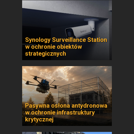
Synology Surveillance Station
w ochronie obiektów
strategicznych
Pasywna osłona antydronowa
w ochronie infrastruktury
krytycznej