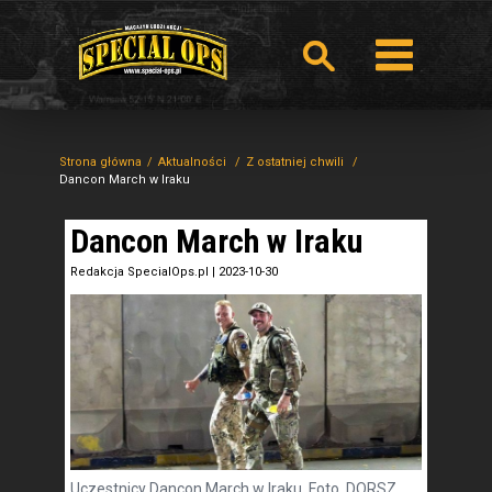
Strona główna
Aktualności
Z ostatniej chwili
Dancon March w Iraku
Dancon March w Iraku
Redakcja SpecialOps.pl
|
2023-10-30
Uczestnicy Dancon March w Iraku. Foto. DORSZ