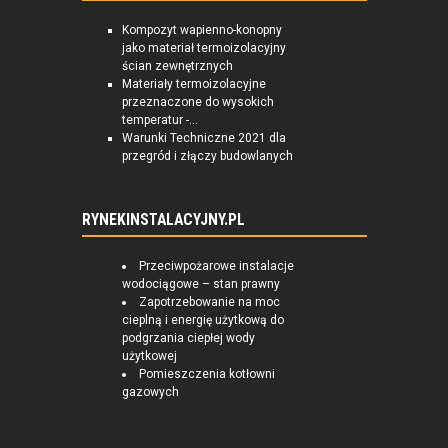
Kompozyt wapienno-konopny
jako materiał termoizolacyjny
ścian zewnętrznych
Materiały termoizolacyjne
przeznaczone do wysokich
temperatur -...
Warunki Techniczne 2021 dla
przegród i złączy budowlanych
RYNEKINSTALACYJNY.PL
Przeciwpożarowe instalacje
wodociągowe – stan prawny
Zapotrzebowanie na moc
cieplną i energię użytkową do
podgrzania ciepłej wody
użytkowej
Pomieszczenia kotłowni
gazowych