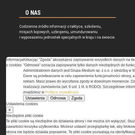
O NAS
Codzienne źródło informacji o taktyce, szkoleniu,
misjach bojowych, uzbrojeniu, umundurowaniu
i wyposażeniu jednostek specjalnych w kraju i na świecie.
Informacja
Klikacjąc "Zgoda" akceptujesz zapisywanie wszystkich danych na tw
o cookies
"Odmowa" oznacza zapisywanie tylko danych niezbędnych do funkcj
REGULAMIN
Administratorem danych jest Grupa Medium sp. z o.o. z siedzibą w 
Dane są przetwarzane w celu zapewnienia funkcjonalności strony, a
Regulamin określa zasady korzystania z portalu
reklam. Masz prawo do wycofania zgody w dowolnym momencie. Da
www.special-ops.pl
realizxacji zamówienia (art. 6 ust. 1 lit. b RODO). Szczegółowe inf
znajdziesz w
Polityce prywatności
Ustawienia
Odmowa
Zgoda
Korzystanie z portalu jest równoznaczne
Ustawienia cookies
z zaakceptowaniem warunków ustanowionych
×
przez Grupa MEDIUM Spółka z ograniczoną
Niezbędne pliki cookie
odpowiedzialnością Spółka komandytowa, nr KRS:
Te pliki cookie są niezbędne do działania strony i nie można ich wyłączyć. Słu
0000537655, NIP 1132860378, REGON 146393437
zawartości koszyka użytkownika. Możesz ustawić przeglądarkę tak, aby blokował
(zwana dalej Grupa MEDIUM) w postaci Regulaminu.
strona nie będzie działała poprawnie. Te pliki cookie pozwalają na identyfika