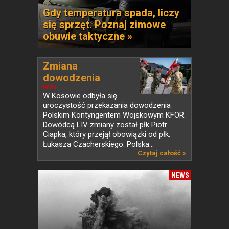
Gdy temperatura spada, liczy
się sprzęt. Poznaj zimowe
obuwie taktyczne »
Zmiana
dowodzenia
Polskim...
NEWS
W Kosowie odbyła się
uroczystość przekazania dowodzenia
Polskim Kontyngentem Wojskowym KFOR.
Dowódcą LIV zmiany został płk Piotr
Ciapka, który przejął obowiązki od płk.
Łukasza Czacherskiego. Polska...
Czytaj całość »
NEWS