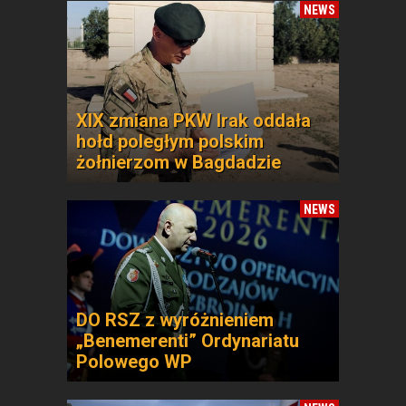
NEWS
XIX zmiana PKW Irak oddała
hołd poległym polskim
żołnierzom w Bagdadzie
NEWS
DO RSZ z wyróżnieniem
„Benemerenti” Ordynariatu
Polowego WP