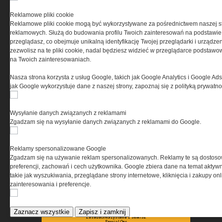
PRYWATNOŚĆ
Reklamowe pliki cookie
Reklamowe pliki cookie mogą być wykorzystywane za pośrednictwem naszej s
Ta witryna wykorzystuje pliki cookies do przechowywania
reklamowych. Służą do budowania profilu Twoich zainteresowań na podstawie i
informacji na Twoim komputerze. Pliki cookies stosujemy
przeglądasz, co obejmuje unikalną identyfikację Twojej przeglądarki i urządze
w celu świadczenia usług na najwyższym poziomie,
zezwolisz na te pliki cookie, nadal będziesz widzieć w przeglądarce podstawow
w tym w sposób dostosowany do indywidualnych potrzeb.
na Twoich zainteresowaniach.
Korzystanie z witryny bez zmiany ustawień dotyczących
cookies oznacza, że będą one zamieszczane w Twoim
Nasza strona korzysta z usług Google, takich jak Google Analytics i Google Ads
urządzeniu końcowym. W każdym momencie możesz
jak Google wykorzystuje dane z naszej strony, zapoznaj się z polityką prywatn
dokonać zmiany ustawień przeglądarki dotyczących
cookies. Nim Państwo zaczną korzystać z naszego
serwisu prosimy o zapoznanie się z naszą
polityką
Wysyłanie danych związanych z reklamami
prywatności
oraz
informacją o cookies
.
Zgadzam się na wysyłanie danych związanych z reklamami do Google.
Reklamy spersonalizowane Google
Zgadzam się na używanie reklam spersonalizowanych. Reklamy te są dostos
preferencji, zachowań i cech użytkownika. Google zbiera dane na temat aktywn
takie jak wyszukiwania, przeglądane strony internetowe, kliknięcia i zakupy onl
zainteresowania i preferencje.
Copyright © 2004-2019 Grupa MEDIUM Spółka z ograniczoną odpowiedzialnością
Spółka komandytowa, nr KRS: 0000537655. Wszelkie prawa, w tym Autora,
Wydawcy i Producenta bazy danych zastrzeżone. Jakiekolwiek dalsze
rozpowszechnianie artykułów zabronione. Korzystanie z serwisu i
Zaznacz wszystkie
Zapisz i zamknij
zamieszczonych w nim utworów i danych wyłącznie na zasadach określonych w
Zasadach korzystania z serwisu.