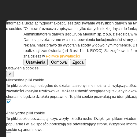
Informacja
Klikacjąc "Zgoda" akceptujesz zapisywanie wszystkich danych na tw
REGULAMIN
o cookies
"Odmowa" oznacza zapisywanie tylko danych niezbędnych do funkcj
Administratorem danych jest Grupa Medium sp. z o.o. z siedzibą w 
Dane są przetwarzane w celu zapewnienia funkcjonalności strony, a
Regulamin określa zasady korzystania z portalu
reklam. Masz prawo do wycofania zgody w dowolnym momencie. Da
www.special-ops.pl
realizxacji zamówienia (art. 6 ust. 1 lit. b RODO). Szczegółowe inf
znajdziesz w
Polityce prywatności
Ustawienia
Odmowa
Zgoda
Korzystanie z portalu jest równoznaczne
Ustawienia cookies
z zaakceptowaniem warunków ustanowionych
×
przez Grupa MEDIUM Spółka z ograniczoną
Niezbędne pliki cookie
odpowiedzialnością Spółka komandytowa, nr KRS:
Te pliki cookie są niezbędne do działania strony i nie można ich wyłączyć. Słu
0000537655, NIP 1132860378, REGON 146393437
zawartości koszyka użytkownika. Możesz ustawić przeglądarkę tak, aby blokował
(zwana dalej Grupa MEDIUM) w postaci Regulaminu.
strona nie będzie działała poprawnie. Te pliki cookie pozwalają na identyfika
Przeczytaj regulamin
Analityczne pliki cookie
Te pliki cookie pozwalają liczyć wizyty i źródła ruchu. Dzięki tym plikom wiadom
popularne i w jaki sposób poruszają się odwiedzający stronę. Wszystkie inform
cookie są anonimowe.