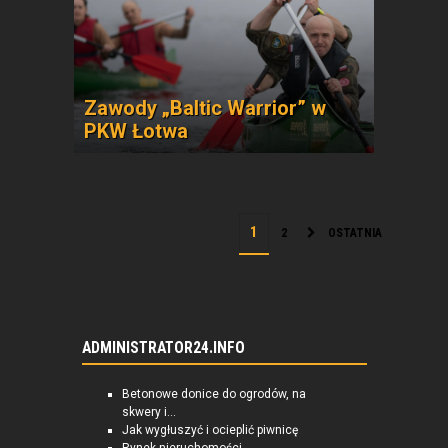
Zawody „Baltic Warrior” w
PKW Łotwa
2
OSTATNIA
ADMINISTRATOR24.INFO
Betonowe donice do ogrodów, na
skwery i...
Jak wygłuszyć i ocieplić piwnicę