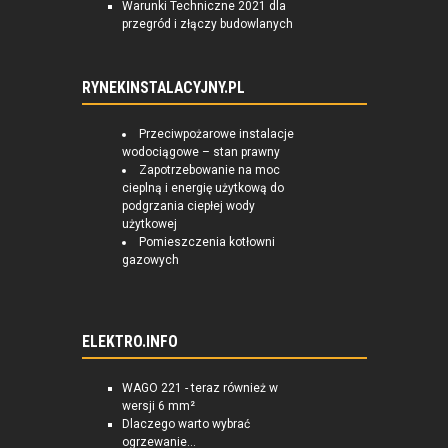
Warunki Techniczne 2021 dla
przegród i złączy budowlanych
RYNEKINSTALACYJNY.PL
Przeciwpożarowe instalacje
wodociągowe – stan prawny
Zapotrzebowanie na moc
cieplną i energię użytkową do
podgrzania ciepłej wody
użytkowej
Pomieszczenia kotłowni
gazowych
ELEKTRO.INFO
WAGO 221 - teraz również w
wersji 6 mm²
Dlaczego warto wybrać
ogrzewanie...