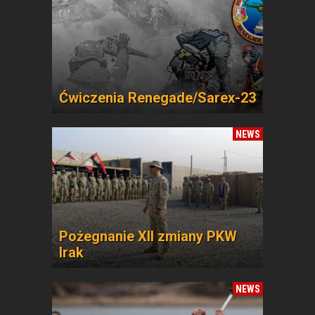
Ćwiczenia Renegade/Sarex-23
NEWS
Pożegnanie XII zmiany PKW
Irak
NEWS