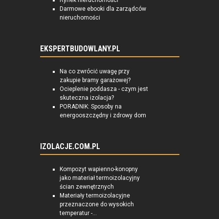
Rynek nieruchomości
Darmowe ebooki dla zarządców
nieruchomości
EKSPERTBUDOWLANY.PL
Na co zwrócić uwagę przy
zakupie bramy garażowej?
Ocieplenie poddasza - czym jest
skuteczna izolacja?
PORADNIK: Sposoby na
energooszczędny i zdrowy dom
IZOLACJE.COM.PL
Kompozyt wapienno-konopny
jako materiał termoizolacyjny
ścian zewnętrznych
Materiały termoizolacyjne
przeznaczone do wysokich
temperatur -...