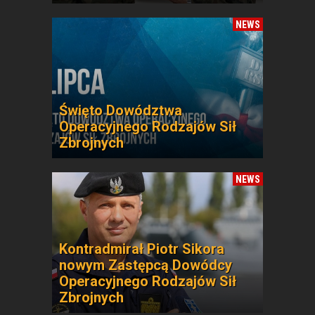
NEWS
Święto Dowództwa
Operacyjnego Rodzajów Sił
Zbrojnych
NEWS
Kontradmirał Piotr Sikora
nowym Zastępcą Dowódcy
Operacyjnego Rodzajów Sił
Zbrojnych