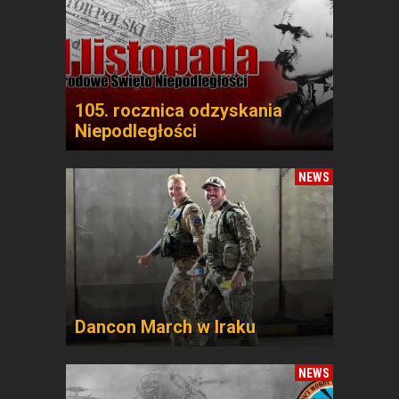
105. rocznica odzyskania
Niepodległości
NEWS
Dancon March w Iraku
NEWS